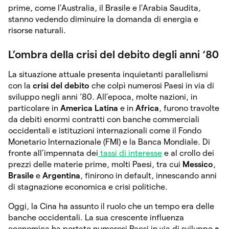
prime, come l’Australia, il Brasile e l’Arabia Saudita,
stanno vedendo diminuire la domanda di energia e
risorse naturali.
L’ombra della crisi del debito degli anni ‘80
La situazione attuale presenta inquietanti parallelismi
con la
crisi del debito
che colpì numerosi Paesi in via di
sviluppo negli anni ‘80. All’epoca, molte nazioni, in
particolare in
America Latina
e in
Africa
, furono travolte
da debiti enormi contratti con banche commerciali
occidentali e istituzioni internazionali come il Fondo
Monetario Internazionale (FMI) e la Banca Mondiale. Di
fronte all’impennata dei
tassi di interesse
e al crollo dei
prezzi delle materie prime, molti Paesi, tra cui
Messico
,
Brasile
e
Argentina
, finirono in default, innescando anni
di stagnazione economica e crisi politiche.
Oggi, la Cina ha assunto il ruolo che un tempo era delle
banche occidentali. La sua crescente influenza
economica ha portato numerosi Paesi in via di sviluppo
a