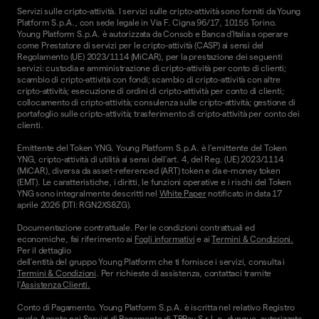
Servizi sulle cripto-attività. I servizi sulle cripto-attività sono forniti da Young
Platform S.p.A., con sede legale in Via F. Cigna 96/17, 10155 Torino.
Young Platform S.p.A. è autorizzata da Consob e Banca d'Italia a operare
come Prestatore di servizi per le cripto-attività (CASP) ai sensi del
Regolamento (UE) 2023/1114 (MiCAR), per la prestazione dei seguenti
servizi: custodia e amministrazione di cripto-attività per conto di clienti;
scambio di cripto-attività con fondi; scambio di cripto-attività con altre
cripto-attività; esecuzione di ordini di cripto-attività per conto di clienti;
collocamento di cripto-attività; consulenza sulle cripto-attività; gestione di
portafoglio sulle cripto-attività; trasferimento di cripto-attività per conto dei
clienti.
Emittente del Token YNG. Young Platform S.p.A. è l'emittente del Token
YNG, cripto-attività di utilità ai sensi dell'art. 4, del Reg. (UE) 2023/1114
(MiCAR), diversa da asset-referenced (ART) token e da e-money token
(EMT). Le caratteristiche, i diritti, le funzioni operative e i rischi del Token
YNG sono integralmente descritti nel
White Paper
notificato in data 17
aprile 2026 (DTI: RGN2XS8ZG).
Documentazione contrattuale. Per le condizioni contrattuali ed
economiche, fai riferimento ai
Fogli informativi
e ai
Termini & Condizioni.
Per il dettaglio
dell'entità del gruppo Young Platform che ti fornisce i servizi, consulta i
Termini & Condizioni
. Per richieste di assistenza, contattaci tramite
l'
Assistenza Clienti.
Conto di Pagamento. Young Platform S.p.A. è iscritta nel relativo Registro
quale Agente nei Servizi di Pagamento di TPPay S.r.l. e, dunque, autorizzata