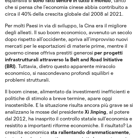
espansiva si
sono fatti sentire in tutto il mondo
, tanto
che si pensa che l’economia cinese abbia contribuito a
circa il 40% della crescita globale dal 2008 al 2021.
Per molti Paesi in via di sviluppo, la Cina era il migliore
degli alleati. Il suo boom economico, avvenuto un secolo
dopo rispetto all’occidente, apriva all’improvviso nuovi
mercati per le esportazioni di materie prime, mentre il
governo cinese offriva prestiti generosi
per progetti
infrastrutturali attraverso la Belt and Road Initiative
(BRI)
. Tuttavia, dietro questo apparente miracolo
economico, si nascondevano profondi squilibri e
problemi strutturali.
Il boom cinese, alimentato da investimenti inefficienti e
politiche di stimolo a breve termine, apare oggi
insostenibile. E la situazione risulta ancora più grave se si
analizzano le mosse del presidente
Xi Jinping
, al potere
dal 2012, ha inasprito il controllo statale sull’economia e
resistito a importanti riforme economiche. Il risultato? La
crescita economica
sta rallentando drammaticamente
,