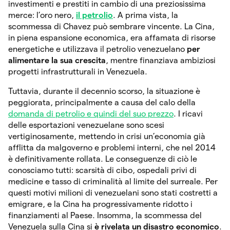
investimenti e prestiti in cambio di una preziosissima
merce: l’oro nero,
il petrolio
. A prima vista, la
scommessa di Chavez può sembrare vincente. La Cina,
in piena espansione economica, era affamata di risorse
energetiche e utilizzava il petrolio venezuelano
per
alimentare la sua crescita
, mentre finanziava ambiziosi
progetti infrastrutturali in Venezuela.
Tuttavia, durante il decennio scorso, la situazione è
peggiorata, principalmente a causa del calo della
domanda di petrolio e quindi del suo prezzo
. I ricavi
delle esportazioni venezuelane sono scesi
vertiginosamente, mettendo in crisi un’economia già
afflitta da malgoverno e problemi interni, che nel 2014
è definitivamente rollata. Le conseguenze di ciò le
conosciamo tutti: scarsità di cibo, ospedali privi di
medicine e tasso di criminalità al limite del surreale. Per
questi motivi milioni di venezuelani sono stati costretti a
emigrare, e la Cina ha progressivamente ridotto i
finanziamenti al Paese. Insomma, la scommessa del
Venezuela sulla Cina si
è rivelata un disastro economico
.