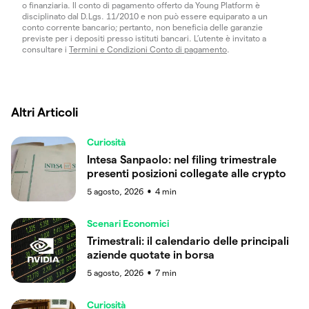
o finanziaria. Il conto di pagamento offerto da Young Platform è
disciplinato dal D.Lgs. 11/2010 e non può essere equiparato a un
conto corrente bancario; pertanto, non beneficia delle garanzie
previste per i depositi presso istituti bancari. L’utente è invitato a
consultare i
Termini e Condizioni Conto di pagamento
.
Altri Articoli
Curiosità
Intesa Sanpaolo: nel filing trimestrale
presenti posizioni collegate alle crypto
5 agosto, 2026
4
min
●
Scenari Economici
Trimestrali: il calendario delle principali
aziende quotate in borsa
5 agosto, 2026
7
min
●
Curiosità