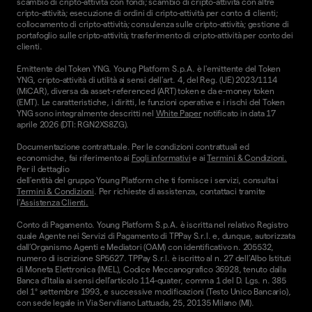
scambio di cripto-attività con fondi; scambio di cripto-attività con altre
cripto-attività; esecuzione di ordini di cripto-attività per conto di clienti;
collocamento di cripto-attività; consulenza sulle cripto-attività; gestione di
portafoglio sulle cripto-attività; trasferimento di cripto-attività per conto dei
clienti.
Emittente del Token YNG. Young Platform S.p.A. è l'emittente del Token
YNG, cripto-attività di utilità ai sensi dell'art. 4, del Reg. (UE) 2023/1114
(MiCAR), diversa da asset-referenced (ART) token e da e-money token
(EMT). Le caratteristiche, i diritti, le funzioni operative e i rischi del Token
YNG sono integralmente descritti nel
White Paper
notificato in data 17
aprile 2026 (DTI: RGN2XS8ZG).
Documentazione contrattuale. Per le condizioni contrattuali ed
economiche, fai riferimento ai
Fogli informativi
e ai
Termini & Condizioni.
Per il dettaglio
dell'entità del gruppo Young Platform che ti fornisce i servizi, consulta i
Termini & Condizioni
. Per richieste di assistenza, contattaci tramite
l'
Assistenza Clienti.
Conto di Pagamento. Young Platform S.p.A. è iscritta nel relativo Registro
quale Agente nei Servizi di Pagamento di TPPay S.r.l. e, dunque, autorizzata
dall’Organismo Agenti e Mediatori (OAM) con identificativo n. 205532,
numero di iscrizione SP5627. TPPay S.r.l. è iscritto al n. 27 dell’Albo Istituti
di Moneta Elettronica (IMEL), Codice Meccanografico 36928, tenuto dalla
Banca d’Italia ai sensi dell’articolo 114-quater, comma 1 del D. Lgs. n. 385
del 1° settembre 1993, e successive modificazioni (Testo Unico Bancario),
con sede legale in Via Serviliano Lattuada, 25, 20135 Milano (MI).