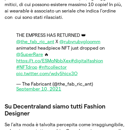
mitici, di cui possono esistere massimo 10 copie! In più,
ai
wearable
è associato un seriale che indica l’ordine
con cui sono stati rilasciati.
THE EMPRESS HAS RETURNED 👑
@the_fab_ric_ant
X
@rubyrubygloomm
animated headpiece NFT just dropped on
@SuperRare
🔥
https://t.co/ESMqNbbXex
#digitalfashion
#NFTdrop
#nftcollector
pic.twitter.com/wdy5hicx3O
— The Fabricant (@the_fab_ric_ant)
September 10, 2021
Su Decentraland siamo tutti Fashion
Designer
Se l’alta moda è talvolta percepita come irraggiungibile,