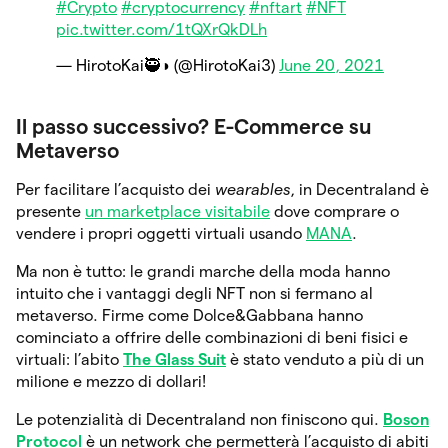
#Crypto
#cryptocurrency
#nftart
#NFT
pic.twitter.com/1tQXrQkDLh
— HirotoKai🥷◑ (@HirotoKai3)
June 20, 2021
Il passo successivo? E-Commerce su
Metaverso
Per facilitare l’acquisto dei
wearables
, in Decentraland è
presente
un marketplace visitabile
dove comprare o
vendere i propri oggetti virtuali usando
MANA
.
Ma non è tutto: le grandi marche della moda hanno
intuito che i vantaggi degli NFT non si fermano al
metaverso. Firme come Dolce&Gabbana hanno
cominciato a offrire delle combinazioni di beni fisici e
virtuali: l’abito
The Glass Suit
è stato venduto a più di un
milione e mezzo di dollari!
Le potenzialità di Decentraland non finiscono qui.
Boson
Protocol
è un network che permetterà l’acquisto di abiti