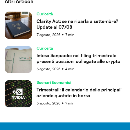
Altri Articoli
Curiosità
Clarity Act: se ne riparla a settembre?
Update al 07/08
7 agosto, 2026
7
min
●
Curiosità
Intesa Sanpaolo: nel filing trimestrale
presenti posizioni collegate alle crypto
5 agosto, 2026
4
min
●
Scenari Economici
Trimestrali: il calendario delle principali
aziende quotate in borsa
5 agosto, 2026
7
min
●