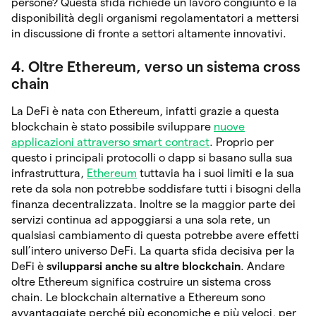
persone? Questa sfida richiede un lavoro congiunto e la
disponibilità degli organismi regolamentatori a mettersi
in discussione di fronte a settori altamente innovativi.
4. Oltre Ethereum, verso un sistema cross
chain
La DeFi è nata con Ethereum, infatti grazie a questa
blockchain è stato possibile sviluppare
nuove
applicazioni attraverso smart contract
. Proprio per
questo i principali protocolli o dapp si basano sulla sua
infrastruttura,
Ethereum
tuttavia ha i suoi limiti e la sua
rete da sola non potrebbe soddisfare tutti i bisogni della
finanza decentralizzata. Inoltre se la maggior parte dei
servizi continua ad appoggiarsi a una sola rete, un
qualsiasi cambiamento di questa potrebbe avere effetti
sull’intero universo DeFi. La quarta sfida decisiva per la
DeFi è
svilupparsi anche su altre blockchain
. Andare
oltre Ethereum significa costruire un sistema cross
chain. Le blockchain alternative a Ethereum sono
avvantaggiate perché più economiche e più veloci, per