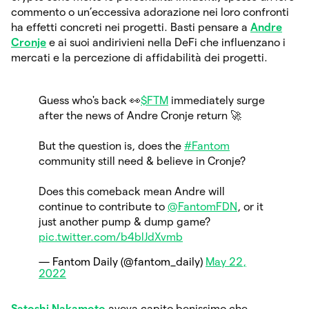
commento o un’eccessiva adorazione nei loro confronti
ha effetti concreti nei progetti. Basti pensare a
Andre
Cronje
e ai suoi andirivieni nella DeFi che influenzano i
mercati e la percezione di affidabilità dei progetti.
Guess who's back 👀
$FTM
immediately surge
after the news of Andre Cronje return 🚀
But the question is, does the
#Fantom
community still need & believe in Cronje?
Does this comeback mean Andre will
continue to contribute to
@FantomFDN
, or it
just another pump & dump game?
pic.twitter.com/b4blJdXvmb
— Fantom Daily (@fantom_daily)
May 22,
2022
Satoshi Nakamoto
aveva capito benissimo che