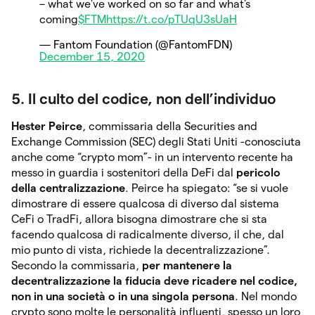
– what we've worked on so far and what's
coming
$FTM
https://t.co/pTUqU3sUaH
— Fantom Foundation (@FantomFDN)
December 15, 2020
5. Il culto del codice, non dell’individuo
Hester Peirce
, commissaria della Securities and
Exchange Commission (SEC) degli Stati Uniti -conosciuta
anche come “crypto mom”- in un intervento recente ha
messo in guardia i sostenitori della DeFi dal
pericolo
della centralizzazione
. Peirce ha spiegato: “se si vuole
dimostrare di essere qualcosa di diverso dal sistema
CeFi o TradFi, allora bisogna dimostrare che si sta
facendo qualcosa di radicalmente diverso, il che, dal
mio punto di vista, richiede la decentralizzazione”.
Secondo la commissaria,
per mantenere la
decentralizzazione la fiducia deve ricadere nel codice,
non in una società o in una singola persona
. Nel mondo
crypto sono molte le personalità influenti, spesso un loro