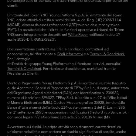
portafoglio sulle cripto-attività; trasferimento di cripto-attività per conto dei
clienti.
Emittente del Token YNG. Young Platform S.p.A. è l'emittente del Token
YNG, cripto-attività di utilità ai sensi dell'art. 4, del Reg. (UE) 2023/1114
(MiCAR), diversa da asset-referenced (ART) token e da e-money token
(EMT). Le caratteristiche, i diritti, le funzioni operative e i rischi del Token
YNG sono integralmente descritti nel
White Paper
notificato in data 17
aprile 2026 (DTI: RGN2XS8ZG).
Documentazione contrattuale. Per le condizioni contrattuali ed
economiche, fai riferimento ai
Fogli informativi
e ai
Termini & Condizioni.
Per il dettaglio
dell'entità del gruppo Young Platform che ti fornisce i servizi, consulta i
Termini & Condizioni
. Per richieste di assistenza, contattaci tramite
l'
Assistenza Clienti.
Conto di Pagamento. Young Platform S.p.A. è iscritta nel relativo Registro
quale Agente nei Servizi di Pagamento di TPPay S.r.l. e, dunque, autorizzata
dall’Organismo Agenti e Mediatori (OAM) con identificativo n. 205532,
numero di iscrizione SP5627. TPPay S.r.l. è iscritto al n. 27 dell’Albo Istituti
di Moneta Elettronica (IMEL), Codice Meccanografico 36928, tenuto dalla
Banca d’Italia ai sensi dell’articolo 114-quater, comma 1 del D. Lgs. n. 385
del 1° settembre 1993, e successive modificazioni (Testo Unico Bancario),
con sede legale in Via Serviliano Lattuada, 25, 20135 Milano (MI).
Avvertenza sui rischi. Le cripto-attività sono strumenti caratterizzati da
un'elevata volatilità e comportano un rischio significativo di perdita, anche