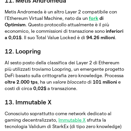
11. Metis Andromeda
Metis Andromeda è un altro Layer 2 compatibile con
l’Ethereum Virtual Machine, nato da un
fork
di
Optimism
. Questo protocollo attualmente è il più
economico, le commissioni di transazione sono
inferiori
a 0,01$
. Il suo Total Value Locked è di
94.26 milioni
.
12. Loopring
Al sesto posto della classifica dei Layer 2 di Ethereum
più utilizzati troviamo Loopring, un emergente progetto
DeFi basato sulla crittografia zero knowledge. Processa
oltre 2.000 tps
, ha un
valore bloccato
di
101 milioni
e
costi di circa
0,02$
a transazione.
13. Immutable X
Conosciuto soprattutto come network dedicato al
gaming decentralizzato,
Immutable X
sfrutta la
tecnologia Validum di StarkEx (di tipo zero knowledge)