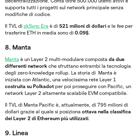
decentralizzazione. Conta oltre 500.000 utenti attivi e
supporta tutti i progetti sul network principale senza
modifiche di codice.
Il TVL di
zkSync Era
è di
521 milioni di dollari
e le
fee
per
trasferire ETH in media sono di
0.09$
.
8. Manta
Manta
è un Layer 2 multi-modulare composta
da due
differenti network
che sfruttano entrambi la tecnologia
degli zero-knowledge rollup. La storia di Manta è
iniziata con Atlantic, una velocissima rete Layer 1
costruita su Polkadot
per poi proseguire con Pacific, un
network Layer 2 altamente scalabile EVM compatibile.
Il TVL di Manta Pacific è, attualmente, di 795 milioni di
dollari grazie al quale si posiziona
ottava nella classifica
dei Layer 2 di Ethereum più utilizzati
.
9. Linea