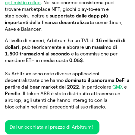
optimistic rollup
. Nel suo enorme ecosistema puoi
trovare marketplace NFT, giochi play-to-earn e
stablecoin. Inoltre è
supportato dalle dapp più
importanti della finanza decentralizzata
come 1inch,
Aave e Balancer.
A livello di numeri, Arbitrum ha un TVL di
16 miliardi di
dollari
, può teoricamente elaborare
un massimo di
1.500 transazioni al secondo
e la commissione per
mandare ETH in media costa
0.05$
.
Su Arbitrum sono nate diverse applicazioni
decentralizzate che hanno
dominato il panorama DeFi a
partire dal bear market del 2022
, in particolare
GMX
e
Pendle
. Il token ARB è stato distribuito attraverso un
airdrop, agli utenti che hanno interagito con la
blockchain nei mesi precedenti al suo rilascio.
Dai un’occhiata al prezzo di Arbitrum!