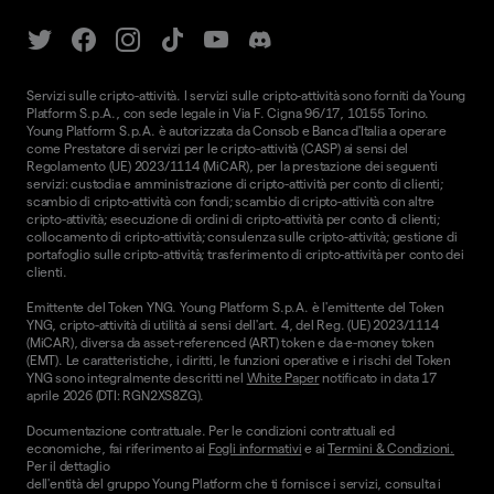
Servizi sulle cripto-attività. I servizi sulle cripto-attività sono forniti da Young
Platform S.p.A., con sede legale in Via F. Cigna 96/17, 10155 Torino.
Young Platform S.p.A. è autorizzata da Consob e Banca d'Italia a operare
come Prestatore di servizi per le cripto-attività (CASP) ai sensi del
Regolamento (UE) 2023/1114 (MiCAR), per la prestazione dei seguenti
servizi: custodia e amministrazione di cripto-attività per conto di clienti;
scambio di cripto-attività con fondi; scambio di cripto-attività con altre
cripto-attività; esecuzione di ordini di cripto-attività per conto di clienti;
collocamento di cripto-attività; consulenza sulle cripto-attività; gestione di
portafoglio sulle cripto-attività; trasferimento di cripto-attività per conto dei
clienti.
Emittente del Token YNG. Young Platform S.p.A. è l'emittente del Token
YNG, cripto-attività di utilità ai sensi dell'art. 4, del Reg. (UE) 2023/1114
(MiCAR), diversa da asset-referenced (ART) token e da e-money token
(EMT). Le caratteristiche, i diritti, le funzioni operative e i rischi del Token
YNG sono integralmente descritti nel
White Paper
notificato in data 17
aprile 2026 (DTI: RGN2XS8ZG).
Documentazione contrattuale. Per le condizioni contrattuali ed
economiche, fai riferimento ai
Fogli informativi
e ai
Termini & Condizioni.
Per il dettaglio
dell'entità del gruppo Young Platform che ti fornisce i servizi, consulta i