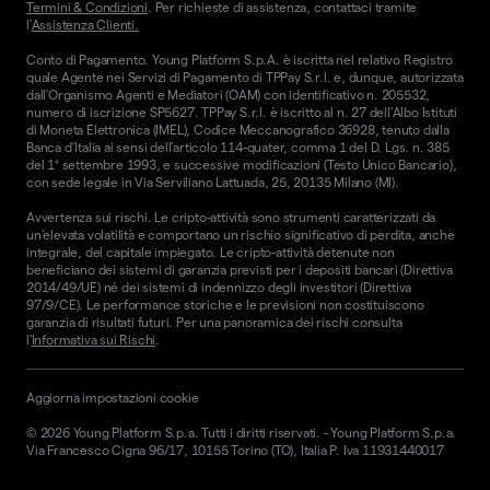
Termini & Condizioni
. Per richieste di assistenza, contattaci tramite
l'
Assistenza Clienti.
Conto di Pagamento. Young Platform S.p.A. è iscritta nel relativo Registro
quale Agente nei Servizi di Pagamento di TPPay S.r.l. e, dunque, autorizzata
dall’Organismo Agenti e Mediatori (OAM) con identificativo n. 205532,
numero di iscrizione SP5627. TPPay S.r.l. è iscritto al n. 27 dell’Albo Istituti
di Moneta Elettronica (IMEL), Codice Meccanografico 36928, tenuto dalla
Banca d’Italia ai sensi dell’articolo 114-quater, comma 1 del D. Lgs. n. 385
del 1° settembre 1993, e successive modificazioni (Testo Unico Bancario),
con sede legale in Via Serviliano Lattuada, 25, 20135 Milano (MI).
Avvertenza sui rischi. Le cripto-attività sono strumenti caratterizzati da
un'elevata volatilità e comportano un rischio significativo di perdita, anche
integrale, del capitale impiegato. Le cripto-attività detenute non
beneficiano dei sistemi di garanzia previsti per i depositi bancari (Direttiva
2014/49/UE) né dei sistemi di indennizzo degli investitori (Direttiva
97/9/CE). Le performance storiche e le previsioni non costituiscono
garanzia di risultati futuri. Per una panoramica dei rischi consulta
l'
Informativa sui Rischi
.
Aggiorna impostazioni cookie
©
2026
Young Platform S.p.a. Tutti i diritti riservati.
-
Young Platform S.p.a.
Via Francesco Cigna 96/17, 10155 Torino (TO), Italia P. Iva 11931440017