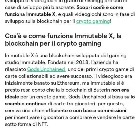
sviluppo di videogiochi in grado di rivaleggiare con le
case di sviluppo più blasonate.
Scopri cos’è e come
funziona Immutable X
, e quali videogiochi sono in fase di
sviluppo sulla blockchain per il
crypto gaming
!
Cos’è e come funziona Immutable X, la
blockchain per il crypto gaming
Immutable X è una blockchain sviluppata dal gaming
studio Immutable. Fondata nel 2018, l’azienda ha
rilasciato
Gods Unchained
, uno dei primi crypto game di
carte collezionabili ad avere successo. Il videogioco era
inizialmente basato su Ethereum, ma Immutable si è
presto resa conto che la blockchain di Buterin
non era
ideale
per un crypto game. Gods Unchained si basa
sullo
scambio continuo
di carte tra giocatori: per questo,
serviva una chain
efficiente e con basse commissioni
per incentivare i giocatori a comprare e vendere le carte
sotto forma di NFT.