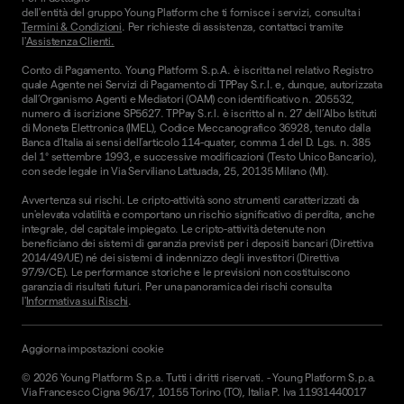
dell'entità del gruppo Young Platform che ti fornisce i servizi, consulta i
Termini & Condizioni
. Per richieste di assistenza, contattaci tramite
l'
Assistenza Clienti.
Conto di Pagamento. Young Platform S.p.A. è iscritta nel relativo Registro
quale Agente nei Servizi di Pagamento di TPPay S.r.l. e, dunque, autorizzata
dall’Organismo Agenti e Mediatori (OAM) con identificativo n. 205532,
numero di iscrizione SP5627. TPPay S.r.l. è iscritto al n. 27 dell’Albo Istituti
di Moneta Elettronica (IMEL), Codice Meccanografico 36928, tenuto dalla
Banca d’Italia ai sensi dell’articolo 114-quater, comma 1 del D. Lgs. n. 385
del 1° settembre 1993, e successive modificazioni (Testo Unico Bancario),
con sede legale in Via Serviliano Lattuada, 25, 20135 Milano (MI).
Avvertenza sui rischi. Le cripto-attività sono strumenti caratterizzati da
un'elevata volatilità e comportano un rischio significativo di perdita, anche
integrale, del capitale impiegato. Le cripto-attività detenute non
beneficiano dei sistemi di garanzia previsti per i depositi bancari (Direttiva
2014/49/UE) né dei sistemi di indennizzo degli investitori (Direttiva
97/9/CE). Le performance storiche e le previsioni non costituiscono
garanzia di risultati futuri. Per una panoramica dei rischi consulta
l'
Informativa sui Rischi
.
Aggiorna impostazioni cookie
©
2026
Young Platform S.p.a. Tutti i diritti riservati.
-
Young Platform S.p.a.
Via Francesco Cigna 96/17, 10155 Torino (TO), Italia P. Iva 11931440017