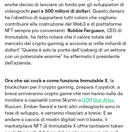
anche deciso di lanciare un fondo per gli sviluppatori di
videogiochi
pari a 500 milioni di dollari.
Questo denaro
ha l’obiettivo di supportare tutti coloro che vogliono
contribuire alla costruzione del Web3 e di piattaforme
NFT sempre più convenienti.
Robbie Ferguson
, CEO di
Immutable, ha fatto notare che il valore totale del
mercato del crypto gaming si avvicina ai mille miliardi di
dollari! “Questa è solo la punta dell’iceberg di un settore
con un potenziale enorme” ha affermato il presidente
dell’azienda.
Ora che sai cos’è e come funziona Immutable X
, la
blockchain per il crypto gaming, prepara il joystick: a
breve arriveranno crypto game che non hanno nulla da
invidiare a capisaldi come Skyrim o
GTA
!
Star Atlas
,
Illuvium, Ember Sword e tanti altri videogiochi sono in
fase di sviluppo, e verranno rilasciati a breve. E se
andare a caccia di mostri digitali non ti basta, il
marketplace NFT di Immutable X offre tantissimi token