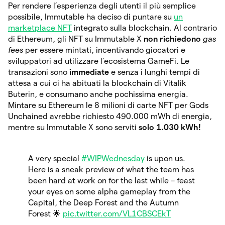
Per rendere l’esperienza degli utenti il più semplice
possibile, Immutable ha deciso di puntare su
un
marketplace NFT
integrato sulla blockchain. Al contrario
di Ethereum, gli NFT su Immutable X
non richiedono
gas
fees
per essere mintati, incentivando giocatori e
sviluppatori ad utilizzare l’ecosistema GameFi. Le
transazioni sono
immediate
e senza i lunghi tempi di
attesa a cui ci ha abituati la blockchain di Vitalik
Buterin, e consumano anche pochissima energia.
Mintare su Ethereum le 8 milioni di carte NFT per Gods
Unchained avrebbe richiesto 490.000 mWh di energia,
mentre su Immutable X sono serviti
solo 1.030 kWh!
A very special
#WIPWednesday
is upon us.
Here is a sneak preview of what the team has
been hard at work on for the last while – feast
your eyes on some alpha gameplay from the
Capital, the Deep Forest and the Autumn
Forest 🌟
pic.twitter.com/VL1CBSCEkT