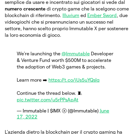
semplice da usare e incentrato sui giocatori si vede dal
numero crescente
di crypto game che la scelgono come
blockchain di riferimento.
Illuvium
ed
Ember Sword
, due
videogiochi che si preannunciano un successo nel
settore, hanno scelto proprio Immutable X per sostenere
la loro economia di gioco.
We're launching the
@Immutable
Developer
& Venture Fund worth $500M to accelerate
the adoption of Web3 games & projects.
Learn more ➡️
https://t.co/iUs5uYQsIq
Continue the thread below. 🧵
pic.twitter.com/u5rPPsApAt
— Immutable | $IMX ⓧ (@Immutable)
June
17, 2022
L’azienda dietro la blockchain per il crypto gaming ha