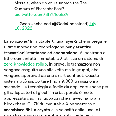
Mortals, when do you summon the The
Quorum of Pharaohs Past?
pic.twitter.com/Bf7t4eeBZV
— Gods Unchained (@GodsUnchained)
July
10, 2022
La soluzione? Immutable X, una layer-2 che impiega le
ultime innovazioni tecnologiche
per garantire
transazioni istantanee ed economiche
. Al contrario di
Ethereum, infatti, Immutable X utilizza un sistema di
zero-knowledge rollup
. In breve, le transazioni non
vengono eseguite una alla volta ma in gruppi, che
vengono approvati da uno smart contract. Questo
sistema può supportare fino a 9.000 transazioni al
secondo. La tecnologia è facile da applicare anche per
gli sviluppatori di giochi in erba, perciò è molto
apprezzata dagli sviluppatori che si avvicinano alla
blockchain. Gli ZK di Immutable X permettono di
scambiare NFT e crypto
alla velocità della luce, e i
giocatori possono concentrarsi sul divertimento!