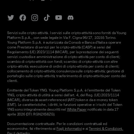
Servizi sulle cripto-attività. I servizi sulle cripto-attività sono forniti da Young
Platform S.p.A., con sede legale in Via F. Cigna 96/17, 10155 Torino.
Young Platform S.p.A. è autorizzata da Consob e Banca d'Italia a operare
come Prestatore di servizi per le cripto-attività (CASP) ai sensi del
Regolamento (UE) 2023/1114 (MiCAR), per la prestazione dei seguenti
servizi: custodia e amministrazione di cripto-attività per conto di clienti;
scambio di cripto-attività con fondi; scambio di cripto-attività con altre
cripto-attività; esecuzione di ordini di cripto-attività per conto di clienti;
collocamento di cripto-attività; consulenza sulle cripto-attività; gestione di
portafoglio sulle cripto-attività; trasferimento di cripto-attività per conto dei
clienti.
Emittente del Token YNG. Young Platform S.p.A. è l'emittente del Token
YNG, cripto-attività di utilità ai sensi dell'art. 4, del Reg. (UE) 2023/1114
(MiCAR), diversa da asset-referenced (ART) token e da e-money token
(EMT). Le caratteristiche, i diritti, le funzioni operative e i rischi del Token
YNG sono integralmente descritti nel
White Paper
notificato in data 17
aprile 2026 (DTI: RGN2XS8ZG).
Documentazione contrattuale. Per le condizioni contrattuali ed
economiche, fai riferimento ai
Fogli informativi
e ai
Termini & Condizioni.
Per il dettaglio