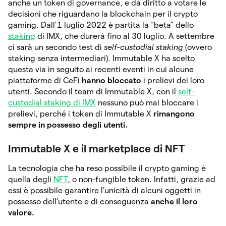
anche un token di governance, e dà diritto a votare le
decisioni che riguardano la blockchain per il crypto
gaming. Dall’1 luglio 2022 è partita la “beta” dello
staking
di IMX, che durerà fino al 30 luglio. A settembre
ci sarà un secondo test di
self-custodial staking
(ovvero
staking senza intermediari). Immutable X ha scelto
questa via in seguito ai recenti eventi in cui alcune
piattaforme di CeFi
hanno bloccato
i prelievi dei loro
utenti. Secondo il team di Immutable X, con il
self-
custodial staking di IMX
nessuno può mai bloccare i
prelievi, perché i token di Immutable X
rimangono
sempre in possesso degli utenti.
Immutable X e il marketplace di NFT
La tecnologia che ha reso possibile il crypto gaming è
quella degli
NFT
, o non-fungible token. Infatti, grazie ad
essi è possibile garantire l’unicità di alcuni oggetti in
possesso dell’utente e di conseguenza
anche il loro
valore.