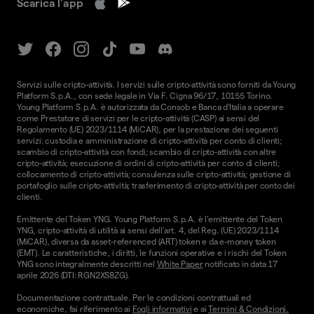
Scarica l'app
Servizi sulle cripto-attività. I servizi sulle cripto-attività sono forniti da Young
Platform S.p.A., con sede legale in Via F. Cigna 96/17, 10155 Torino.
Young Platform S.p.A. è autorizzata da Consob e Banca d'Italia a operare
come Prestatore di servizi per le cripto-attività (CASP) ai sensi del
Regolamento (UE) 2023/1114 (MiCAR), per la prestazione dei seguenti
servizi: custodia e amministrazione di cripto-attività per conto di clienti;
scambio di cripto-attività con fondi; scambio di cripto-attività con altre
cripto-attività; esecuzione di ordini di cripto-attività per conto di clienti;
collocamento di cripto-attività; consulenza sulle cripto-attività; gestione di
portafoglio sulle cripto-attività; trasferimento di cripto-attività per conto dei
clienti.
Emittente del Token YNG. Young Platform S.p.A. è l'emittente del Token
YNG, cripto-attività di utilità ai sensi dell'art. 4, del Reg. (UE) 2023/1114
(MiCAR), diversa da asset-referenced (ART) token e da e-money token
(EMT). Le caratteristiche, i diritti, le funzioni operative e i rischi del Token
YNG sono integralmente descritti nel
White Paper
notificato in data 17
aprile 2026 (DTI: RGN2XS8ZG).
Documentazione contrattuale. Per le condizioni contrattuali ed
economiche, fai riferimento ai
Fogli informativi
e ai
Termini & Condizioni.