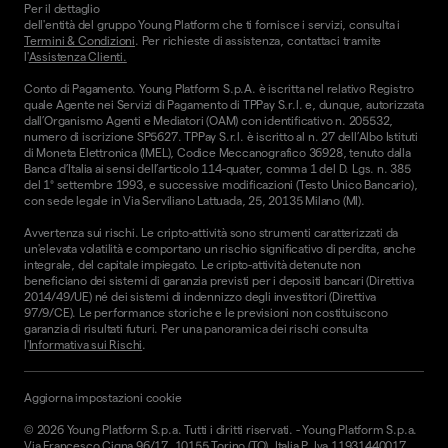
Per il dettaglio
dell'entità del gruppo Young Platform che ti fornisce i servizi, consulta i
Termini & Condizioni
. Per richieste di assistenza, contattaci tramite
l'
Assistenza Clienti.
Conto di Pagamento. Young Platform S.p.A. è iscritta nel relativo Registro
quale Agente nei Servizi di Pagamento di TPPay S.r.l. e, dunque, autorizzata
dall’Organismo Agenti e Mediatori (OAM) con identificativo n. 205532,
numero di iscrizione SP5627. TPPay S.r.l. è iscritto al n. 27 dell’Albo Istituti
di Moneta Elettronica (IMEL), Codice Meccanografico 36928, tenuto dalla
Banca d’Italia ai sensi dell’articolo 114-quater, comma 1 del D. Lgs. n. 385
del 1° settembre 1993, e successive modificazioni (Testo Unico Bancario),
con sede legale in Via Serviliano Lattuada, 25, 20135 Milano (MI).
Avvertenza sui rischi. Le cripto-attività sono strumenti caratterizzati da
un'elevata volatilità e comportano un rischio significativo di perdita, anche
integrale, del capitale impiegato. Le cripto-attività detenute non
beneficiano dei sistemi di garanzia previsti per i depositi bancari (Direttiva
2014/49/UE) né dei sistemi di indennizzo degli investitori (Direttiva
97/9/CE). Le performance storiche e le previsioni non costituiscono
garanzia di risultati futuri. Per una panoramica dei rischi consulta
l'
Informativa sui Rischi
.
Aggiorna impostazioni cookie
©
2026
Young Platform S.p.a. Tutti i diritti riservati.
-
Young Platform S.p.a.
Via Francesco Cigna 96/17, 10155 Torino (TO), Italia P. Iva 11931440017