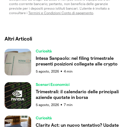
conto corrente bancario; pertanto, non beneficia delle garanzie
previste per i depositi presso istituti bancari. L’utente è invitato a
consultare i
Termini e Condizioni Conto di pagamento
.
Altri Articoli
Curiosità
Intesa Sanpaolo: nel filing trimestrale
presenti posizioni collegate alle crypto
5 agosto, 2026
4
min
●
Scenari Economici
Trimestrali: il calendario delle principali
aziende quotate in borsa
5 agosto, 2026
7
min
●
Curiosità
Clarity Act: un nuovo tentativo? Update