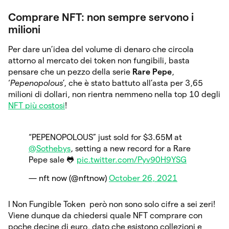
Comprare NFT: non sempre servono i
milioni
Per dare un’idea del volume di denaro che circola
attorno al mercato dei token non fungibili, basta
pensare che un pezzo della serie
Rare Pepe
,
‘
Pepenopolous
’, che è stato battuto all’asta per 3,65
milioni di dollari, non rientra nemmeno nella top 10 degli
NFT più costosi
!
“PEPENOPOLOUS” just sold for $3.65M at
@Sothebys
, setting a new record for a Rare
Pepe sale 🐸
pic.twitter.com/Pyv90H9YSG
— nft now (@nftnow)
October 26, 2021
I Non Fungible Token però non sono solo cifre a sei zeri!
Viene dunque da chiedersi quale NFT comprare con
poche decine di euro, dato che esistono collezioni e