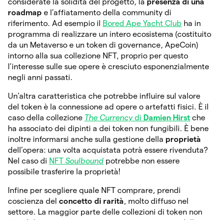
considerate la solidità del progetto, la
presenza di una
roadmap
e l’affiatamento della community di
riferimento. Ad esempio il
Bored Ape Yacht Club
ha in
programma di realizzare un intero ecosistema (costituito
da un Metaverso e un token di governance, ApeCoin)
intorno alla sua collezione NFT, proprio per questo
l’interesse sulle sue opere è cresciuto esponenzialmente
negli anni passati.
Un’altra caratteristica che potrebbe influire sul valore
del token è la connessione ad opere o artefatti fisici. È il
caso della collezione
The Currency
di
Damien Hirst
che
ha associato dei dipinti a dei token non fungibili. È bene
inoltre informarsi anche sulla gestione della
proprietà
dell’opera: una volta acquistata potrà essere rivenduta?
Nel caso di
NFT
Soulbound
potrebbe non essere
possibile trasferire la proprietà!
Infine per scegliere quale NFT comprare, prendi
coscienza del
concetto di rarità
, molto diffuso nel
settore. La maggior parte delle collezioni di token non