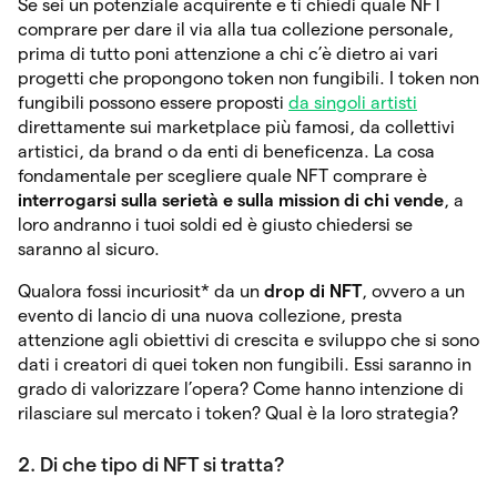
Se sei un potenziale acquirente e ti chiedi quale NFT
comprare per dare il via alla tua collezione personale,
prima di tutto poni attenzione a chi c’è dietro ai vari
progetti che propongono token non fungibili. I token non
fungibili possono essere proposti
da singoli artisti
direttamente sui marketplace più famosi, da collettivi
artistici, da brand o da enti di beneficenza. La cosa
fondamentale per scegliere quale NFT comprare è
interrogarsi sulla serietà e sulla mission di chi vende
, a
loro andranno i tuoi soldi ed è giusto chiedersi se
saranno al sicuro.
Qualora fossi incuriosit* da un
drop di NFT
, ovvero a un
evento di lancio di una nuova collezione, presta
attenzione agli obiettivi di crescita e sviluppo che si sono
dati i creatori di quei token non fungibili. Essi saranno in
grado di valorizzare l’opera? Come hanno intenzione di
rilasciare sul mercato i token? Qual è la loro strategia?
2. Di che tipo di NFT si tratta?