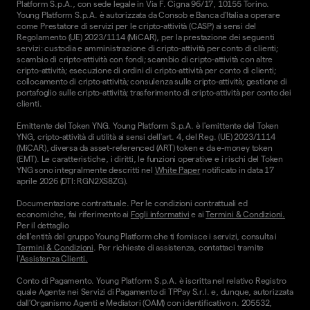
Platform S.p.A., con sede legale in Via F. Cigna 96/17, 10155 Torino.
Young Platform S.p.A. è autorizzata da Consob e Banca d'Italia a operare
come Prestatore di servizi per le cripto-attività (CASP) ai sensi del
Regolamento (UE) 2023/1114 (MiCAR), per la prestazione dei seguenti
servizi: custodia e amministrazione di cripto-attività per conto di clienti;
scambio di cripto-attività con fondi; scambio di cripto-attività con altre
cripto-attività; esecuzione di ordini di cripto-attività per conto di clienti;
collocamento di cripto-attività; consulenza sulle cripto-attività; gestione di
portafoglio sulle cripto-attività; trasferimento di cripto-attività per conto dei
clienti.
Emittente del Token YNG. Young Platform S.p.A. è l'emittente del Token
YNG, cripto-attività di utilità ai sensi dell'art. 4, del Reg. (UE) 2023/1114
(MiCAR), diversa da asset-referenced (ART) token e da e-money token
(EMT). Le caratteristiche, i diritti, le funzioni operative e i rischi del Token
YNG sono integralmente descritti nel
White Paper
notificato in data 17
aprile 2026 (DTI: RGN2XS8ZG).
Documentazione contrattuale. Per le condizioni contrattuali ed
economiche, fai riferimento ai
Fogli informativi
e ai
Termini & Condizioni.
Per il dettaglio
dell'entità del gruppo Young Platform che ti fornisce i servizi, consulta i
Termini & Condizioni
. Per richieste di assistenza, contattaci tramite
l'
Assistenza Clienti.
Conto di Pagamento. Young Platform S.p.A. è iscritta nel relativo Registro
quale Agente nei Servizi di Pagamento di TPPay S.r.l. e, dunque, autorizzata
dall’Organismo Agenti e Mediatori (OAM) con identificativo n. 205532,