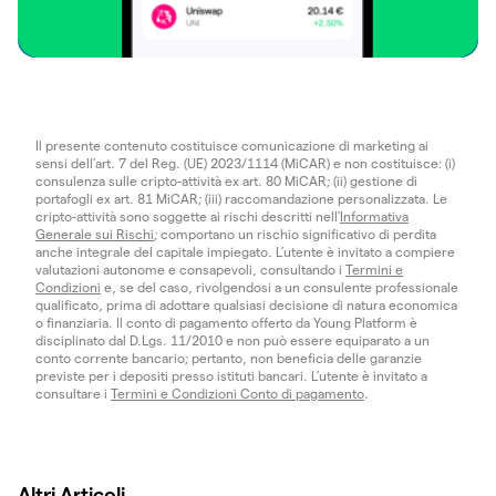
Il presente contenuto costituisce comunicazione di marketing ai
sensi dell'art. 7 del Reg. (UE) 2023/1114 (MiCAR) e non costituisce: (i)
consulenza sulle cripto-attività ex art. 80 MiCAR; (ii) gestione di
portafogli ex art. 81 MiCAR; (iii) raccomandazione personalizzata. Le
cripto-attività sono soggette ai rischi descritti nell'
Informativa
Generale sui Rischi
; comportano un rischio significativo di perdita
anche integrale del capitale impiegato. L’utente è invitato a compiere
valutazioni autonome e consapevoli, consultando i
Termini e
Condizioni
e, se del caso, rivolgendosi a un consulente professionale
qualificato, prima di adottare qualsiasi decisione di natura economica
o finanziaria. Il conto di pagamento offerto da Young Platform è
disciplinato dal D.Lgs. 11/2010 e non può essere equiparato a un
conto corrente bancario; pertanto, non beneficia delle garanzie
previste per i depositi presso istituti bancari. L’utente è invitato a
consultare i
Termini e Condizioni Conto di pagamento
.
Altri Articoli