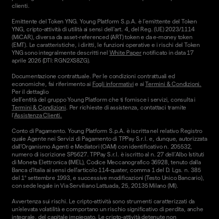
clienti.
Emittente del Token YNG. Young Platform S.p.A. è l'emittente del Token
YNG, cripto-attività di utilità ai sensi dell'art. 4, del Reg. (UE) 2023/1114
(MiCAR), diversa da asset-referenced (ART) token e da e-money token
(EMT). Le caratteristiche, i diritti, le funzioni operative e i rischi del Token
YNG sono integralmente descritti nel
White Paper
notificato in data 17
aprile 2026 (DTI: RGN2XS8ZG).
Documentazione contrattuale. Per le condizioni contrattuali ed
economiche, fai riferimento ai
Fogli informativi
e ai
Termini & Condizioni.
Per il dettaglio
dell'entità del gruppo Young Platform che ti fornisce i servizi, consulta i
Termini & Condizioni
. Per richieste di assistenza, contattaci tramite
l'
Assistenza Clienti.
Conto di Pagamento. Young Platform S.p.A. è iscritta nel relativo Registro
quale Agente nei Servizi di Pagamento di TPPay S.r.l. e, dunque, autorizzata
dall’Organismo Agenti e Mediatori (OAM) con identificativo n. 205532,
numero di iscrizione SP5627. TPPay S.r.l. è iscritto al n. 27 dell’Albo Istituti
di Moneta Elettronica (IMEL), Codice Meccanografico 36928, tenuto dalla
Banca d’Italia ai sensi dell’articolo 114-quater, comma 1 del D. Lgs. n. 385
del 1° settembre 1993, e successive modificazioni (Testo Unico Bancario),
con sede legale in Via Serviliano Lattuada, 25, 20135 Milano (MI).
Avvertenza sui rischi. Le cripto-attività sono strumenti caratterizzati da
un'elevata volatilità e comportano un rischio significativo di perdita, anche
integrale, del capitale impiegato. Le cripto-attività detenute non