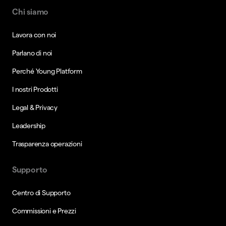
Chi siamo
Lavora con noi
Parlano di noi
Perché Young Platform
I nostri Prodotti
Legal & Privacy
Leadership
Trasparenza operazioni
Supporto
Centro di Supporto
Commissioni e Prezzi