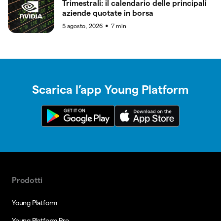
Trimestrali: il calendario delle principali
aziende quotate in borsa
5 agosto, 2026
7
min
●
Scarica l’app Young Platform
Prodotti
Young Platform
Young Platform Pro