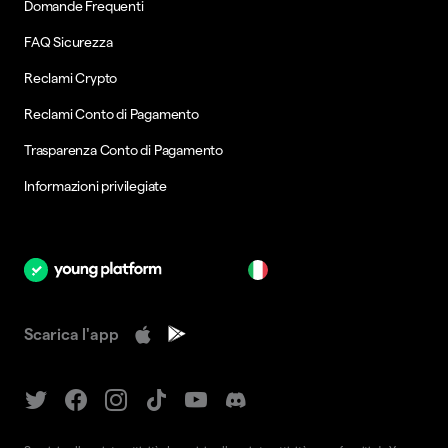
Domande Frequenti
FAQ Sicurezza
Reclami Crypto
Reclami Conto di Pagamento
Trasparenza Conto di Pagamento
Informazioni privilegiate
it
Scarica l'app