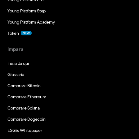
Young Platform Step
Young Platform Academy
Token
NEW
Impara
Inizia da qui
Glossario
Comprare Bitcoin
Comprare Ethereum
Comprare Solana
Comprare Dogecoin
ESG & Whitepaper