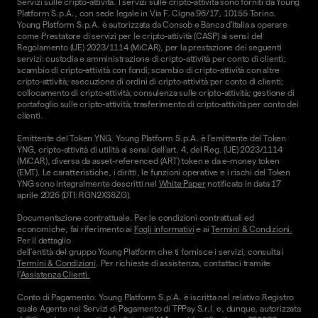
Servizi sulle cripto-attività. I servizi sulle cripto-attività sono forniti da Young
Platform S.p.A., con sede legale in Via F. Cigna 96/17, 10155 Torino.
Young Platform S.p.A. è autorizzata da Consob e Banca d'Italia a operare
come Prestatore di servizi per le cripto-attività (CASP) ai sensi del
Regolamento (UE) 2023/1114 (MiCAR), per la prestazione dei seguenti
servizi: custodia e amministrazione di cripto-attività per conto di clienti;
scambio di cripto-attività con fondi; scambio di cripto-attività con altre
cripto-attività; esecuzione di ordini di cripto-attività per conto di clienti;
collocamento di cripto-attività; consulenza sulle cripto-attività; gestione di
portafoglio sulle cripto-attività; trasferimento di cripto-attività per conto dei
clienti.
Emittente del Token YNG. Young Platform S.p.A. è l'emittente del Token
YNG, cripto-attività di utilità ai sensi dell'art. 4, del Reg. (UE) 2023/1114
(MiCAR), diversa da asset-referenced (ART) token e da e-money token
(EMT). Le caratteristiche, i diritti, le funzioni operative e i rischi del Token
YNG sono integralmente descritti nel
White Paper
notificato in data 17
aprile 2026 (DTI: RGN2XS8ZG).
Documentazione contrattuale. Per le condizioni contrattuali ed
economiche, fai riferimento ai
Fogli informativi
e ai
Termini & Condizioni.
Per il dettaglio
dell'entità del gruppo Young Platform che ti fornisce i servizi, consulta i
Termini & Condizioni
. Per richieste di assistenza, contattaci tramite
l'
Assistenza Clienti.
Conto di Pagamento. Young Platform S.p.A. è iscritta nel relativo Registro
quale Agente nei Servizi di Pagamento di TPPay S.r.l. e, dunque, autorizzata