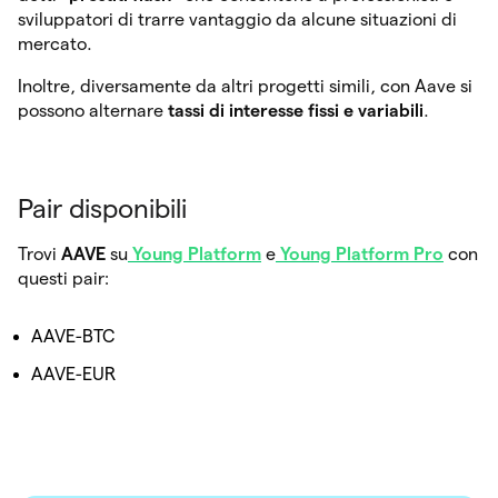
sviluppatori di trarre vantaggio da alcune situazioni di
mercato.
Inoltre, diversamente da altri progetti simili, con Aave si
possono alternare
tassi di interesse fissi e variabili
.
Pair disponibili
Trovi
AAVE
su
Young Platform
e
Young Platform Pro
con
questi pair:
AAVE-BTC
AAVE-EUR