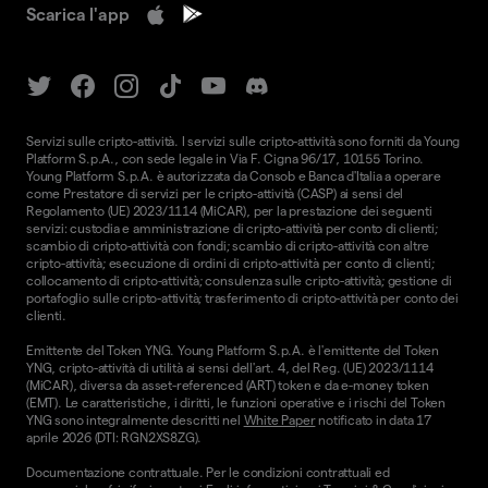
Scarica l'app
Servizi sulle cripto-attività. I servizi sulle cripto-attività sono forniti da Young
Platform S.p.A., con sede legale in Via F. Cigna 96/17, 10155 Torino.
Young Platform S.p.A. è autorizzata da Consob e Banca d'Italia a operare
come Prestatore di servizi per le cripto-attività (CASP) ai sensi del
Regolamento (UE) 2023/1114 (MiCAR), per la prestazione dei seguenti
servizi: custodia e amministrazione di cripto-attività per conto di clienti;
scambio di cripto-attività con fondi; scambio di cripto-attività con altre
cripto-attività; esecuzione di ordini di cripto-attività per conto di clienti;
collocamento di cripto-attività; consulenza sulle cripto-attività; gestione di
portafoglio sulle cripto-attività; trasferimento di cripto-attività per conto dei
clienti.
Emittente del Token YNG. Young Platform S.p.A. è l'emittente del Token
YNG, cripto-attività di utilità ai sensi dell'art. 4, del Reg. (UE) 2023/1114
(MiCAR), diversa da asset-referenced (ART) token e da e-money token
(EMT). Le caratteristiche, i diritti, le funzioni operative e i rischi del Token
YNG sono integralmente descritti nel
White Paper
notificato in data 17
aprile 2026 (DTI: RGN2XS8ZG).
Documentazione contrattuale. Per le condizioni contrattuali ed