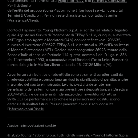
economiche, fai riferimento ai
Fogli informativi
e ai
Termini & Condizioni.
Per il dettaglio
dell'entità del gruppo Young Platform che ti fornisce i servizi, consulta i
Termini & Condizioni
. Per richieste di assistenza, contattaci tramite
l'
Assistenza Clienti.
Conto di Pagamento. Young Platform S.p.A. è iscritta nel relativo Registro
quale Agente nei Servizi di Pagamento di TPPay S.r.l. e, dunque, autorizzata
dall’Organismo Agenti e Mediatori (OAM) con identificativo n. 205532,
numero di iscrizione SP5627. TPPay S.r.l. è iscritto al n. 27 dell’Albo Istituti
di Moneta Elettronica (IMEL), Codice Meccanografico 36928, tenuto dalla
Banca d’Italia ai sensi dell’articolo 114-quater, comma 1 del D. Lgs. n. 385
del 1° settembre 1993, e successive modificazioni (Testo Unico Bancario),
con sede legale in Via Serviliano Lattuada, 25, 20135 Milano (MI).
Avvertenza sui rischi. Le cripto-attività sono strumenti caratterizzati da
un'elevata volatilità e comportano un rischio significativo di perdita, anche
integrale, del capitale impiegato. Le cripto-attività detenute non
beneficiano dei sistemi di garanzia previsti per i depositi bancari (Direttiva
2014/49/UE) né dei sistemi di indennizzo degli investitori (Direttiva
97/9/CE). Le performance storiche e le previsioni non costituiscono
garanzia di risultati futuri. Per una panoramica dei rischi consulta
l'
Informativa sui Rischi
.
Aggiorna impostazioni cookie
©
2026
Young Platform S.p.a. Tutti i diritti riservati.
-
Young Platform S.p.a.