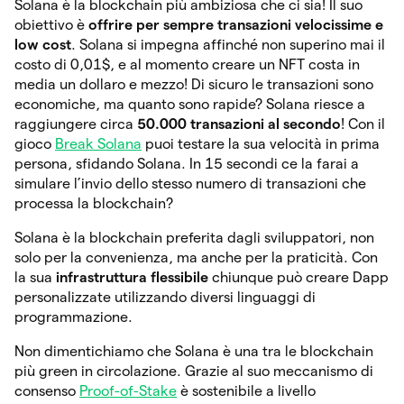
Solana è la blockchain più ambiziosa che ci sia! Il suo
obiettivo è
offrire per sempre transazioni velocissime e
low cost
. Solana si impegna affinché non superino mai il
costo di 0,01$, e al momento creare un NFT costa in
media un dollaro e mezzo! Di sicuro le transazioni sono
economiche, ma quanto sono rapide? Solana riesce a
raggiungere circa
50.000 transazioni al secondo
! Con il
gioco
Break Solana
puoi testare la sua velocità in prima
persona, sfidando Solana. In 15 secondi ce la farai a
simulare l’invio dello stesso numero di transazioni che
processa la blockchain?
Solana è la blockchain preferita dagli sviluppatori, non
solo per la convenienza, ma anche per la praticità. Con
la sua
infrastruttura flessibile
chiunque può creare Dapp
personalizzate utilizzando diversi linguaggi di
programmazione.
Non dimentichiamo che Solana è una tra le blockchain
più green in circolazione. Grazie al suo meccanismo di
consenso
Proof-of-Stake
è sostenibile a livello