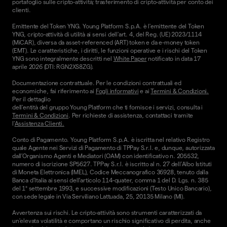
portafoglio sulle cripto-attività; trasferimento di cripto-attività per conto dei
clienti.
Emittente del Token YNG. Young Platform S.p.A. è l'emittente del Token
YNG, cripto-attività di utilità ai sensi dell'art. 4, del Reg. (UE) 2023/1114
(MiCAR), diversa da asset-referenced (ART) token e da e-money token
(EMT). Le caratteristiche, i diritti, le funzioni operative e i rischi del Token
YNG sono integralmente descritti nel
White Paper
notificato in data 17
aprile 2026 (DTI: RGN2XS8ZG).
Documentazione contrattuale. Per le condizioni contrattuali ed
economiche, fai riferimento ai
Fogli informativi
e ai
Termini & Condizioni.
Per il dettaglio
dell'entità del gruppo Young Platform che ti fornisce i servizi, consulta i
Termini & Condizioni
. Per richieste di assistenza, contattaci tramite
l'
Assistenza Clienti.
Conto di Pagamento. Young Platform S.p.A. è iscritta nel relativo Registro
quale Agente nei Servizi di Pagamento di TPPay S.r.l. e, dunque, autorizzata
dall’Organismo Agenti e Mediatori (OAM) con identificativo n. 205532,
numero di iscrizione SP5627. TPPay S.r.l. è iscritto al n. 27 dell’Albo Istituti
di Moneta Elettronica (IMEL), Codice Meccanografico 36928, tenuto dalla
Banca d’Italia ai sensi dell’articolo 114-quater, comma 1 del D. Lgs. n. 385
del 1° settembre 1993, e successive modificazioni (Testo Unico Bancario),
con sede legale in Via Serviliano Lattuada, 25, 20135 Milano (MI).
Avvertenza sui rischi. Le cripto-attività sono strumenti caratterizzati da
un'elevata volatilità e comportano un rischio significativo di perdita, anche