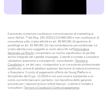
Il presente contenuto costituisce comunicazione di marketing ai
sensi dell'art. 7 del Reg. (UE) 2023/1114 (MiCAR) e non costituisce: (i)
consulenza sulle cripto-attività ex art. 80 MiCAR; (ii) gestione di
portafogli ex art. 81 MiCAR; (iii) raccomandazione personalizzata. Le
cripto-attività sono soggette ai rischi descritti nell'
Informativa
Generale sui Rischi
; comportano un rischio significativo di perdita
anche integrale del capitale impiegato. L’utente è invitato a compiere
valutazioni autonome e consapevoli, consultando i
Termini e
Condizioni
e, se del caso, rivolgendosi a un consulente professionale
qualificato, prima di adottare qualsiasi decisione di natura economica
o finanziaria. Il conto di pagamento offerto da Young Platform è
disciplinato dal D.Lgs. 11/2010 e non può essere equiparato a un
conto corrente bancario; pertanto, non beneficia delle garanzie
previste per i depositi presso istituti bancari. L’utente è invitato a
consultare i
Termini e Condizioni Conto di pagamento
.