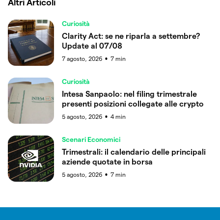
Altri Articoli
Curiosità
Clarity Act: se ne riparla a settembre?
Update al 07/08
7 agosto, 2026
7
min
●
Curiosità
Intesa Sanpaolo: nel filing trimestrale
presenti posizioni collegate alle crypto
5 agosto, 2026
4
min
●
Scenari Economici
Trimestrali: il calendario delle principali
aziende quotate in borsa
5 agosto, 2026
7
min
●