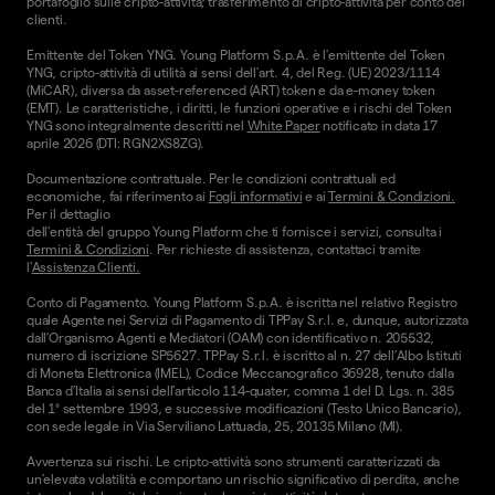
portafoglio sulle cripto-attività; trasferimento di cripto-attività per conto dei
clienti.
Emittente del Token YNG. Young Platform S.p.A. è l'emittente del Token
YNG, cripto-attività di utilità ai sensi dell'art. 4, del Reg. (UE) 2023/1114
(MiCAR), diversa da asset-referenced (ART) token e da e-money token
(EMT). Le caratteristiche, i diritti, le funzioni operative e i rischi del Token
YNG sono integralmente descritti nel
White Paper
notificato in data 17
aprile 2026 (DTI: RGN2XS8ZG).
Documentazione contrattuale. Per le condizioni contrattuali ed
economiche, fai riferimento ai
Fogli informativi
e ai
Termini & Condizioni.
Per il dettaglio
dell'entità del gruppo Young Platform che ti fornisce i servizi, consulta i
Termini & Condizioni
. Per richieste di assistenza, contattaci tramite
l'
Assistenza Clienti.
Conto di Pagamento. Young Platform S.p.A. è iscritta nel relativo Registro
quale Agente nei Servizi di Pagamento di TPPay S.r.l. e, dunque, autorizzata
dall’Organismo Agenti e Mediatori (OAM) con identificativo n. 205532,
numero di iscrizione SP5627. TPPay S.r.l. è iscritto al n. 27 dell’Albo Istituti
di Moneta Elettronica (IMEL), Codice Meccanografico 36928, tenuto dalla
Banca d’Italia ai sensi dell’articolo 114-quater, comma 1 del D. Lgs. n. 385
del 1° settembre 1993, e successive modificazioni (Testo Unico Bancario),
con sede legale in Via Serviliano Lattuada, 25, 20135 Milano (MI).
Avvertenza sui rischi. Le cripto-attività sono strumenti caratterizzati da
un'elevata volatilità e comportano un rischio significativo di perdita, anche