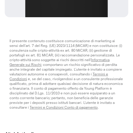
Il presente contenuto costituisce comunicazione di marketing ai
sensi dell'art. 7 del Reg. (UE) 2023/1114 (MiCAR) e non costituisce: (i)
consulenza sulle cripto-attività ex art. 80 MiCAR; (ii) gestione di
portafogli ex art. 81 MiCAR; (iii) raccomandazione personalizzata. Le
cripto-attività sono soggette ai rischi descritti nell'
Informativa
Generale sui Rischi
; comportano un rischio significativo di perdita
anche integrale del capitale impiegato. L’utente è invitato a compiere
valutazioni autonome e consapevoli, consultando i
Termini e
Condizioni
e, se del caso, rivolgendosi a un consulente professionale
qualificato, prima di adottare qualsiasi decisione di natura economica
o finanziaria. Il conto di pagamento offerto da Young Platform è
disciplinato dal D.Lgs. 11/2010 e non può essere equiparato a un
conto corrente bancario; pertanto, non beneficia delle garanzie
previste per i depositi presso istituti bancari. L’utente è invitato a
consultare i
Termini e Condizioni Conto di pagamento
.