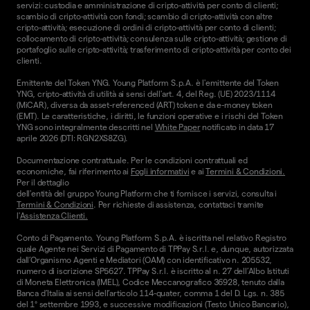
servizi: custodia e amministrazione di cripto-attività per conto di clienti;
scambio di cripto-attività con fondi; scambio di cripto-attività con altre
cripto-attività; esecuzione di ordini di cripto-attività per conto di clienti;
collocamento di cripto-attività; consulenza sulle cripto-attività; gestione di
portafoglio sulle cripto-attività; trasferimento di cripto-attività per conto dei
clienti.
Emittente del Token YNG. Young Platform S.p.A. è l'emittente del Token
YNG, cripto-attività di utilità ai sensi dell'art. 4, del Reg. (UE) 2023/1114
(MiCAR), diversa da asset-referenced (ART) token e da e-money token
(EMT). Le caratteristiche, i diritti, le funzioni operative e i rischi del Token
YNG sono integralmente descritti nel
White Paper
notificato in data 17
aprile 2026 (DTI: RGN2XS8ZG).
Documentazione contrattuale. Per le condizioni contrattuali ed
economiche, fai riferimento ai
Fogli informativi
e ai
Termini & Condizioni.
Per il dettaglio
dell'entità del gruppo Young Platform che ti fornisce i servizi, consulta i
Termini & Condizioni
. Per richieste di assistenza, contattaci tramite
l'
Assistenza Clienti.
Conto di Pagamento. Young Platform S.p.A. è iscritta nel relativo Registro
quale Agente nei Servizi di Pagamento di TPPay S.r.l. e, dunque, autorizzata
dall’Organismo Agenti e Mediatori (OAM) con identificativo n. 205532,
numero di iscrizione SP5627. TPPay S.r.l. è iscritto al n. 27 dell’Albo Istituti
di Moneta Elettronica (IMEL), Codice Meccanografico 36928, tenuto dalla
Banca d’Italia ai sensi dell’articolo 114-quater, comma 1 del D. Lgs. n. 385
del 1° settembre 1993, e successive modificazioni (Testo Unico Bancario),