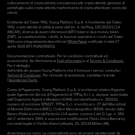
collocamento di cripto-attività; consulenza sulle cripto-attività; gestione di
portafoglio sulle cripto-attività; trasferimento di cripto-attività per conto dei
clienti.
Emittente del Token YNG. Young Platform S.p.A. è l'emittente del Token
YNG, cripto-attività di utilità ai sensi dell'art. 4, del Reg. (UE) 2023/1114
(MiCAR), diversa da asset-referenced (ART) token e da e-money token
(EMT). Le caratteristiche, i diritti, le funzioni operative e i rischi del Token
YNG sono integralmente descritti nel
White Paper
notificato in data 17
aprile 2026 (DTI: RGN2XS8ZG).
Documentazione contrattuale. Per le condizioni contrattuali ed
economiche, fai riferimento ai
Fogli informativi
e ai
Termini & Condizioni.
Per il dettaglio
dell'entità del gruppo Young Platform che ti fornisce i servizi, consulta i
Termini & Condizioni
. Per richieste di assistenza, contattaci tramite
l'
Assistenza Clienti.
Conto di Pagamento. Young Platform S.p.A. è iscritta nel relativo Registro
quale Agente nei Servizi di Pagamento di TPPay S.r.l. e, dunque, autorizzata
dall’Organismo Agenti e Mediatori (OAM) con identificativo n. 205532,
numero di iscrizione SP5627. TPPay S.r.l. è iscritto al n. 27 dell’Albo Istituti
di Moneta Elettronica (IMEL), Codice Meccanografico 36928, tenuto dalla
Banca d’Italia ai sensi dell’articolo 114-quater, comma 1 del D. Lgs. n. 385
del 1° settembre 1993, e successive modificazioni (Testo Unico Bancario),
con sede legale in Via Serviliano Lattuada, 25, 20135 Milano (MI).
Avvertenza sui rischi. Le cripto-attività sono strumenti caratterizzati da