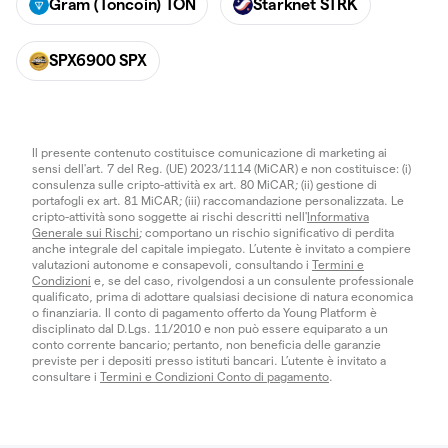
Gram (Toncoin) TON
Starknet STRK
SPX6900 SPX
Il presente contenuto costituisce comunicazione di marketing ai
sensi dell'art. 7 del Reg. (UE) 2023/1114 (MiCAR) e non costituisce: (i)
consulenza sulle cripto-attività ex art. 80 MiCAR; (ii) gestione di
portafogli ex art. 81 MiCAR; (iii) raccomandazione personalizzata. Le
cripto-attività sono soggette ai rischi descritti nell'
Informativa
Generale sui Rischi
; comportano un rischio significativo di perdita
anche integrale del capitale impiegato. L’utente è invitato a compiere
valutazioni autonome e consapevoli, consultando i
Termini e
Condizioni
e, se del caso, rivolgendosi a un consulente professionale
qualificato, prima di adottare qualsiasi decisione di natura economica
o finanziaria. Il conto di pagamento offerto da Young Platform è
disciplinato dal D.Lgs. 11/2010 e non può essere equiparato a un
conto corrente bancario; pertanto, non beneficia delle garanzie
previste per i depositi presso istituti bancari. L’utente è invitato a
consultare i
Termini e Condizioni Conto di pagamento
.