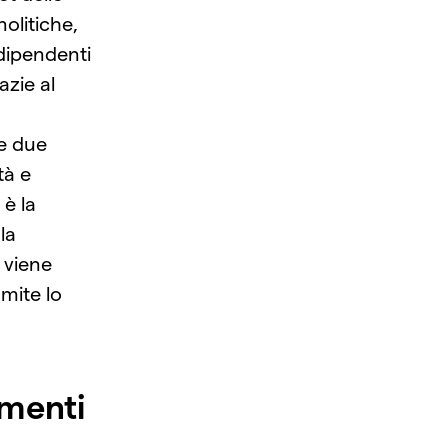
nolitiche,
dipendenti
azie al
re due
tà e
 è la
la
 viene
amite lo
umenti