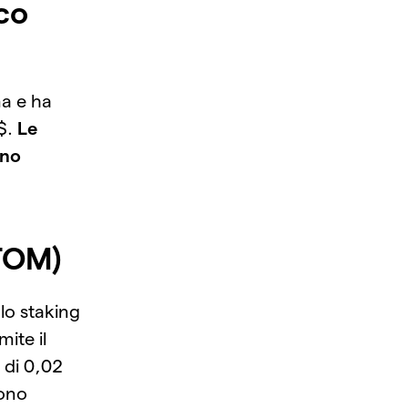
co
a e ha
$.
Le
ono
TOM)
lo staking
mite il
 di 0,02
gono