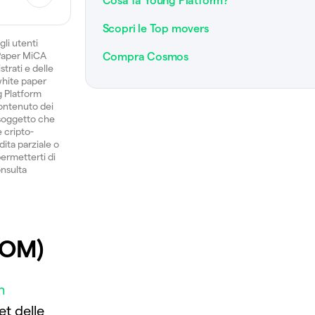
Cosa fa Young Platform?
Scopri le Top movers
gli utenti
 Paper MiCA
Compra Cosmos
trati e delle
 white paper
ng Platform
ontenuto dei
 soggetto che
e cripto-
dita parziale o
permetterti di
onsulta
TOM)
n
et delle