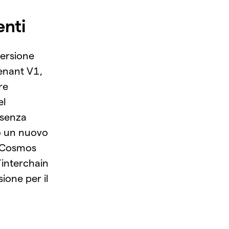
enti
versione
enant V1,
re
el
 senza
to un nuovo
l Cosmos
’interchain
ione per il