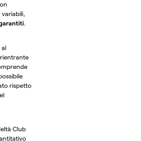
non
variabili,
arantiti
.
 al
 rientrante
Comprende
possibile
to rispetto
el
deltà Club
ntitativo