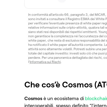
In conformità all’articolo 66, paragrafo 3, del MiCAR, 
sono invitati a consultare il Registro ESMA dei White
per verificare l’eventuale presenza di white paper regis
relative informazioni sulle cripto-attività, qualora tali
siano stati resi disponibili dai rispettivi emittenti. You
non garantisce la completezza né l’accuratezza del c
white paper, che resta di esclusiva responsabilità del
ha notificato il white paper all’autorità competente. L
attività sono altamente volatili. Potresti subire una per
totale del capitale investito: investi solo ciò che puoi 
perdere. Per una panoramica dettagliata dei rischi, c
l'
Informativa sui Rischi
.
Che cos’è Cosmos (A
Cosmos
è un ecosistema di
blockchai
interoperabili, spesso definito “l’intern