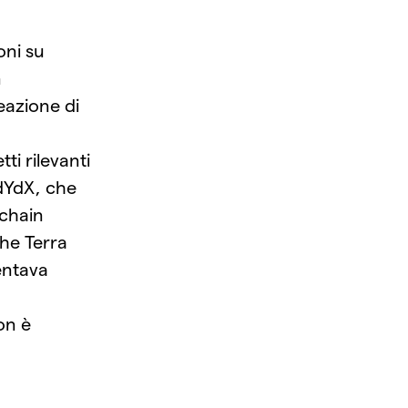
oni su
n
eazione di
ti rilevanti
dYdX, che
kchain
he Terra
entava
non è