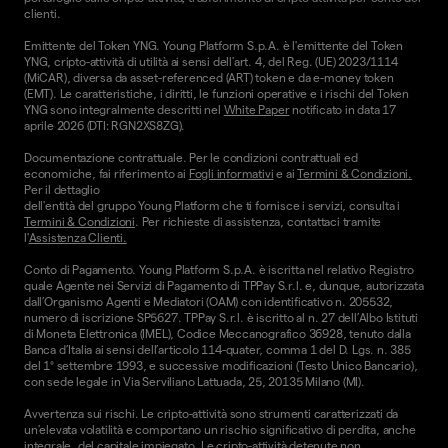
clienti.
Emittente del Token YNG. Young Platform S.p.A. è l'emittente del Token
YNG, cripto-attività di utilità ai sensi dell'art. 4, del Reg. (UE) 2023/1114
(MiCAR), diversa da asset-referenced (ART) token e da e-money token
(EMT). Le caratteristiche, i diritti, le funzioni operative e i rischi del Token
YNG sono integralmente descritti nel
White Paper
notificato in data 17
aprile 2026 (DTI: RGN2XS8ZG).
Documentazione contrattuale. Per le condizioni contrattuali ed
economiche, fai riferimento ai
Fogli informativi
e ai
Termini & Condizioni.
Per il dettaglio
dell'entità del gruppo Young Platform che ti fornisce i servizi, consulta i
Termini & Condizioni
. Per richieste di assistenza, contattaci tramite
l'
Assistenza Clienti.
Conto di Pagamento. Young Platform S.p.A. è iscritta nel relativo Registro
quale Agente nei Servizi di Pagamento di TPPay S.r.l. e, dunque, autorizzata
dall’Organismo Agenti e Mediatori (OAM) con identificativo n. 205532,
numero di iscrizione SP5627. TPPay S.r.l. è iscritto al n. 27 dell’Albo Istituti
di Moneta Elettronica (IMEL), Codice Meccanografico 36928, tenuto dalla
Banca d’Italia ai sensi dell’articolo 114-quater, comma 1 del D. Lgs. n. 385
del 1° settembre 1993, e successive modificazioni (Testo Unico Bancario),
con sede legale in Via Serviliano Lattuada, 25, 20135 Milano (MI).
Avvertenza sui rischi. Le cripto-attività sono strumenti caratterizzati da
un'elevata volatilità e comportano un rischio significativo di perdita, anche
integrale, del capitale impiegato. Le cripto-attività detenute non