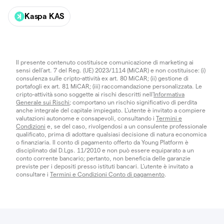
Kaspa KAS
Il presente contenuto costituisce comunicazione di marketing ai
sensi dell'art. 7 del Reg. (UE) 2023/1114 (MiCAR) e non costituisce: (i)
consulenza sulle cripto-attività ex art. 80 MiCAR; (ii) gestione di
portafogli ex art. 81 MiCAR; (iii) raccomandazione personalizzata. Le
cripto-attività sono soggette ai rischi descritti nell'
Informativa
Generale sui Rischi
; comportano un rischio significativo di perdita
anche integrale del capitale impiegato. L’utente è invitato a compiere
valutazioni autonome e consapevoli, consultando i
Termini e
Condizioni
e, se del caso, rivolgendosi a un consulente professionale
qualificato, prima di adottare qualsiasi decisione di natura economica
o finanziaria. Il conto di pagamento offerto da Young Platform è
disciplinato dal D.Lgs. 11/2010 e non può essere equiparato a un
conto corrente bancario; pertanto, non beneficia delle garanzie
previste per i depositi presso istituti bancari. L’utente è invitato a
consultare i
Termini e Condizioni Conto di pagamento
.