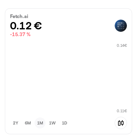
Fetch.ai
0.12
€
-15.37 %
0.14
€
0.11
€
2Y
6M
1M
1W
1D