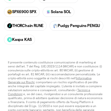
SPX6900 SPX
Solana SOL
THORChain RUNE
Pudgy Penguins PENGU
Kaspa KAS
Il presente contenuto costituisce comunicazione di marketing ai
sensi dell'art. 7 del Reg. (UE) 2023/1114 (MiCAR) e non costituisce: (i)
consulenza sulle cripto-attività ex art. 80 MiCAR; (ii) gestione di
portafogli ex art. 81 MiCAR; (iii) raccomandazione personalizzata. Le
cripto-attività sono soggette ai rischi descritti nell'
Informativa
Generale sui Rischi
; comportano un rischio significativo di perdita
anche integrale del capitale impiegato. L’utente è invitato a compiere
valutazioni autonome e consapevoli, consultando i
Termini e
Condizioni
e, se del caso, rivolgendosi a un consulente professionale
qualificato, prima di adottare qualsiasi decisione di natura economica
o finanziaria. Il conto di pagamento offerto da Young Platform è
disciplinato dal D.Lgs. 11/2010 e non può essere equiparato a un
conto corrente bancario; pertanto, non beneficia delle garanzie