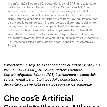
In conformità all’articolo 66, paragrafo 3, del MiCAR, gli utenti sono
invitati a consultare il Registro ESMA dei White Paper MiCA per
verificare l’eventuale presenza di white paper registrati e delle
relative informazioni sulle cripto-attività, qualora tali white paper
siano stati resi disponibili dai rispettivi emittenti. Young Platform non
garantisce la completezza né l’accuratezza del contenuto dei white
paper, che resta di esclusiva responsabilità del soggetto che ha
notificato il white paper all’autorità competente. Le cripto-attività
sono altamente volatili. Potresti subire una perdita parziale o totale
del capitale investito: investi solo ciò che puoi permetterti di perdere.
Per una panoramica dettagliata dei rischi, consulta l'
Informativa sui
Rischi
.
Importante: in seguito all’allineamento al Regolamento (UE)
2023/1114 (MiCAR), su Young Platform Artificial
Superintelligence Alliance (FET) è attualmente disponibile
solo in vendita: non è più possibile acquistarlo né
depositarlo. La vendita resta possibile senza scadenze.
Che cos’è Artificial