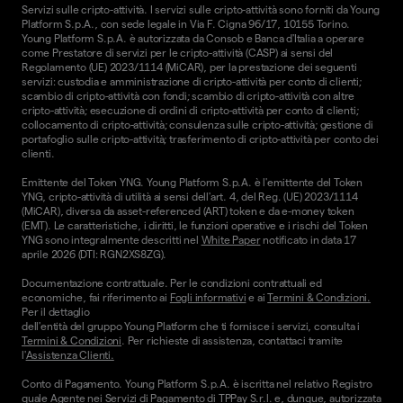
Servizi sulle cripto-attività. I servizi sulle cripto-attività sono forniti da Young
Platform S.p.A., con sede legale in Via F. Cigna 96/17, 10155 Torino.
Young Platform S.p.A. è autorizzata da Consob e Banca d'Italia a operare
come Prestatore di servizi per le cripto-attività (CASP) ai sensi del
Regolamento (UE) 2023/1114 (MiCAR), per la prestazione dei seguenti
servizi: custodia e amministrazione di cripto-attività per conto di clienti;
scambio di cripto-attività con fondi; scambio di cripto-attività con altre
cripto-attività; esecuzione di ordini di cripto-attività per conto di clienti;
collocamento di cripto-attività; consulenza sulle cripto-attività; gestione di
portafoglio sulle cripto-attività; trasferimento di cripto-attività per conto dei
clienti.
Emittente del Token YNG. Young Platform S.p.A. è l'emittente del Token
YNG, cripto-attività di utilità ai sensi dell'art. 4, del Reg. (UE) 2023/1114
(MiCAR), diversa da asset-referenced (ART) token e da e-money token
(EMT). Le caratteristiche, i diritti, le funzioni operative e i rischi del Token
YNG sono integralmente descritti nel
White Paper
notificato in data 17
aprile 2026 (DTI: RGN2XS8ZG).
Documentazione contrattuale. Per le condizioni contrattuali ed
economiche, fai riferimento ai
Fogli informativi
e ai
Termini & Condizioni.
Per il dettaglio
dell'entità del gruppo Young Platform che ti fornisce i servizi, consulta i
Termini & Condizioni
. Per richieste di assistenza, contattaci tramite
l'
Assistenza Clienti.
Conto di Pagamento. Young Platform S.p.A. è iscritta nel relativo Registro
quale Agente nei Servizi di Pagamento di TPPay S.r.l. e, dunque, autorizzata