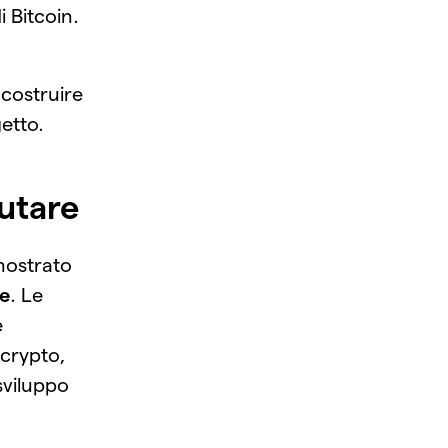
i Bitcoin.
costruire
etto.
utare
mostrato
le
. Le
e
crypto,
 sviluppo