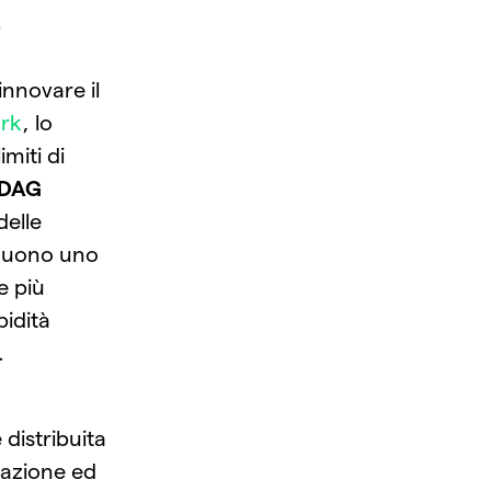
)
nnovare il
rk
, lo
miti di
kDAG
delle
seguono uno
e più
pidità
.
 distribuita
dazione ed