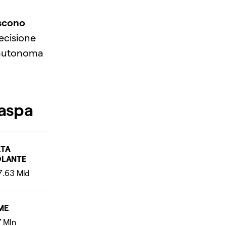
iscono
decisione
 autonoma
aspa
RTA
OLANTE
ME