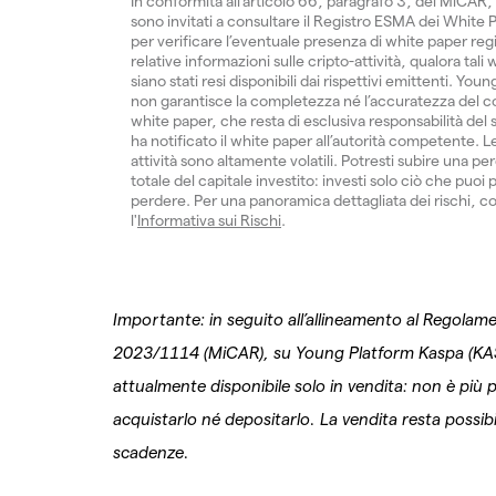
In conformità all’articolo 66, paragrafo 3, del MiCAR, 
sono invitati a consultare il Registro ESMA dei White
per verificare l’eventuale presenza di white paper regis
relative informazioni sulle cripto-attività, qualora tali
siano stati resi disponibili dai rispettivi emittenti. You
non garantisce la completezza né l’accuratezza del c
white paper, che resta di esclusiva responsabilità del
ha notificato il white paper all’autorità competente. L
attività sono altamente volatili. Potresti subire una per
totale del capitale investito: investi solo ciò che puoi 
perdere. Per una panoramica dettagliata dei rischi, c
l'
Informativa sui Rischi
.
Importante: in seguito all’allineamento al Regolam
2023/1114 (MiCAR), su Young Platform Kaspa (KA
attualmente disponibile solo in vendita: non è più p
acquistarlo né depositarlo. La vendita resta possib
scadenze.