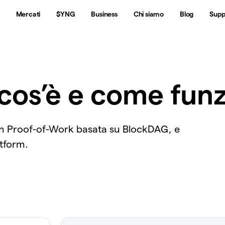
Mercati
$YNG
Business
Chi siamo
Blog
Supp
 cos’è e come fun
ain Proof-of-Work basata su BlockDAG, e
tform.