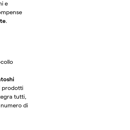
i e
icompense
ite
.
ocollo
toshi
i prodotti
egra tutti,
l numero di