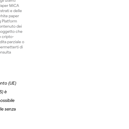
gli utenti
 Paper MiCA
trati e delle
 white paper
ng Platform
ontenuto dei
 soggetto che
e cripto-
dita parziale o
permetterti di
onsulta
ento (UE)
S) è
ossibile
ile senza