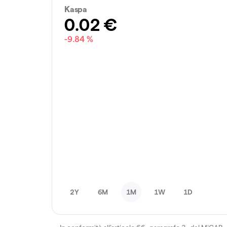
Kaspa
0.02
€
-9.84 %
2Y
6M
1M
1W
1D