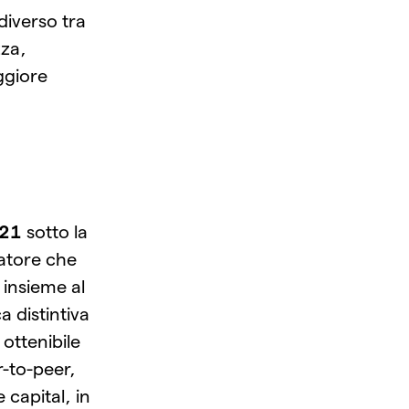
diverso tra
zza,
ggiore
021
sotto la
catore che
 insieme al
a distintiva
 ottenibile
r-to-peer,
capital, in