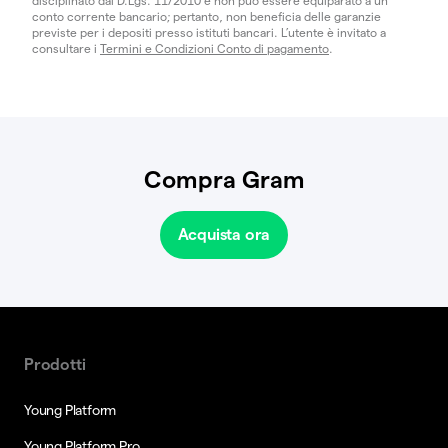
disciplinato dal D.Lgs. 11/2010 e non può essere equiparato a un
conto corrente bancario; pertanto, non beneficia delle garanzie
previste per i depositi presso istituti bancari. L’utente è invitato a
consultare i
Termini e Condizioni Conto di pagamento
.
Compra Gram
Acquista ora
Prodotti
Young Platform
Young Platform Pro