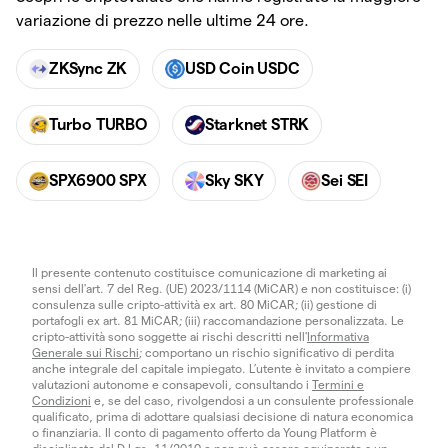
variazione di prezzo nelle ultime 24 ore.
ZKSync ZK
USD Coin USDC
Turbo TURBO
Starknet STRK
SPX6900 SPX
Sky SKY
Sei SEI
Il presente contenuto costituisce comunicazione di marketing ai
sensi dell'art. 7 del Reg. (UE) 2023/1114 (MiCAR) e non costituisce: (i)
consulenza sulle cripto-attività ex art. 80 MiCAR; (ii) gestione di
portafogli ex art. 81 MiCAR; (iii) raccomandazione personalizzata. Le
cripto-attività sono soggette ai rischi descritti nell'
Informativa
Generale sui Rischi
; comportano un rischio significativo di perdita
anche integrale del capitale impiegato. L’utente è invitato a compiere
valutazioni autonome e consapevoli, consultando i
Termini e
Condizioni
e, se del caso, rivolgendosi a un consulente professionale
qualificato, prima di adottare qualsiasi decisione di natura economica
o finanziaria. Il conto di pagamento offerto da Young Platform è