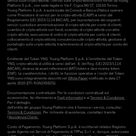
Servizi sulle cripto-attività. I servizi sulle cripto-attività sono forniti da Young
Platform S.p.A., con sede legale in Via F. Cigna 96/17, 10155 Torino.
Young Platform S.p.A. è autorizzata da Consob e Banca d'Italia a operare
come Prestatore di servizi per le cripto-attività (CASP) ai sensi del
Regolamento (UE) 2023/1114 (MiCAR), per la prestazione dei seguenti
servizi: custodia e amministrazione di cripto-attività per conto di clienti;
scambio di cripto-attività con fondi; scambio di cripto-attività con altre
cripto-attività; esecuzione di ordini di cripto-attività per conto di clienti;
collocamento di cripto-attività; consulenza sulle cripto-attività; gestione di
portafoglio sulle cripto-attività; trasferimento di cripto-attività per conto dei
clienti.
Emittente del Token YNG. Young Platform S.p.A. è l'emittente del Token
YNG, cripto-attività di utilità ai sensi dell'art. 4, del Reg. (UE) 2023/1114
(MiCAR), diversa da asset-referenced (ART) token e da e-money token
(EMT). Le caratteristiche, i diritti, le funzioni operative e i rischi del Token
YNG sono integralmente descritti nel
White Paper
notificato in data 17
aprile 2026 (DTI: RGN2XS8ZG).
Documentazione contrattuale. Per le condizioni contrattuali ed
economiche, fai riferimento ai
Fogli informativi
e ai
Termini & Condizioni.
Per il dettaglio
dell'entità del gruppo Young Platform che ti fornisce i servizi, consulta i
Termini & Condizioni
. Per richieste di assistenza, contattaci tramite
l'
Assistenza Clienti.
Conto di Pagamento. Young Platform S.p.A. è iscritta nel relativo Registro
quale Agente nei Servizi di Pagamento di TPPay S.r.l. e, dunque, autorizzata