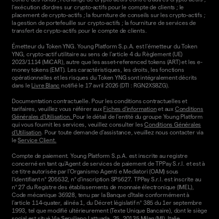
l'exécution d'ordres sur crypto-actifs pour le compte de clients ; le
placement de crypto-actifs ; la fourniture de conseils sur les crypto-actifs ;
la gestion de portefeuille sur crypto-actifs ; la fourniture de services de
transfert de crypto-actifs pour le compte de clients.
Émetteur du Token YNG. Young Platform S.p.A. est l'émetteur du Token
YNG, crypto-actif utilitaire au sens de l'article 4 du Règlement (UE)
2023/1114 (MiCAR), autre que les asset-referenced tokens (ART) et les e-
money tokens (EMT). Les caractéristiques, les droits, les fonctions
opérationnelles et les risques du Token YNG sont intégralement décrits
dans le
Livre Blanc
notifié le 17 avril 2026 (DTI : RGN2XS8ZG).
Documentation contractuelle. Pour les conditions contractuelles et
tarifaires, veuillez vous référer aux
Fiches d'information
et aux
Conditions
Générales d'Utilisation.
Pour le détail de l'entité du groupe Young Platform
qui vous fournit les services, veuillez consulter les
Conditions Générales
d'Utilisation
. Pour toute demande d'assistance, veuillez nous contacter via
le
Service Client.
Compte de paiement. Young Platform S.p.A. est inscrite au registre
concerné en tant qu'Agent de services de paiement de TPPay S.r.l. et est à
ce titre autorisée par l'Organismo Agenti e Mediatori (OAM) sous
l'identifiant n° 205532, n° d'inscription SP5627. TPPay S.r.l. est inscrite au
n° 27 du Registre des établissements de monnaie électronique (IMEL),
Code mécanique 36928, tenu par la Banque d'Italie conformément à
l'article 114-quater, alinéa 1, du Décret législatif n° 385 du 1er septembre
1993, tel que modifié ultérieurement (Texte Unique Bancaire), dont le siège
social est situé Via Serviliano Lattuada, 25, 20135 Milan (MI), Italie.