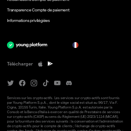
Transparence Compte de paiement
Informations privilégiées
fr
Télécharger
Services sur les crypto-actifs. Les services sur crypto-actifs sont fournis
par Young Platform S.p.A., dont le siège social est situé au 96/17, Via F.
Cigna, 10155 Turin, Italie. Young Platform S.p.A. est autorisée par la
Consob et la Banca d'Italia à exercer en qualité de Prestataire de services
sur crypto-actifs (CASP) au sens du Règlement (UE) 2023/1114 (MiCAR),
pour la fourniture des services suivants : la conservation et l'administration
de crypto-actifs pour le compte de clients ; l'échange de crypto-actifs
contre des fonds ; l'échange de crypto-actifs contre d'autres crypto-actifs ;