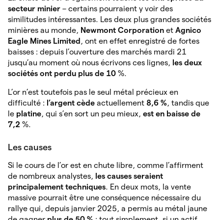
secteur minier
– certains pourraient y voir des
similitudes intéressantes. Les deux plus grandes sociétés
minières au monde,
Newmont Corporation
et
Agnico
Eagle Mines Limited
, ont en effet enregistré de fortes
baisses : depuis l’ouverture des marchés mardi 21
jusqu’au moment où nous écrivons ces lignes,
les deux
sociétés ont perdu plus de 10
%.
L’or n’est toutefois pas le seul métal précieux en
difficulté :
l’argent cède
actuellement
8,6 %
, tandis que
le
platine
, qui s’en sort un peu mieux,
est en baisse de
7,2
%.
Les causes
Si le cours de l’or est en chute libre, comme l’affirment
de nombreux analystes,
les causes seraient
principalement techniques
. En deux mots, la vente
massive pourrait être une conséquence nécessaire du
rallye qui, depuis janvier 2025, a permis au métal jaune
de gagner
plus de 50 %
: tout simplement, si un actif