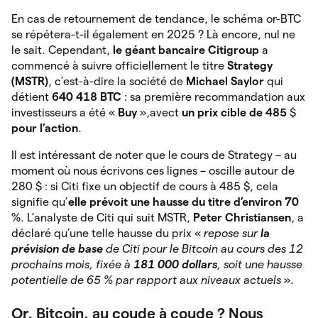
En cas de retournement de tendance, le schéma or-BTC
se répétera-t-il également en 2025 ? Là encore, nul ne
le sait. Cependant,
le géant bancaire Citigroup
a
commencé à suivre officiellement le titre
Strategy
(MSTR)
, c’est-à-dire la société de
Michael Saylor
qui
détient
640 418 BTC
: sa première recommandation aux
investisseurs a été «
Buy
»,avect
un prix cible de 485
$
pour l’action
.
Il est intéressant de noter que le cours de Strategy – au
moment où nous écrivons ces lignes – oscille autour de
280 $ : si Citi fixe un objectif de cours à 485 $, cela
signifie qu’
elle prévoit une hausse du titre d’environ 70
%. L’analyste de Citi qui suit MSTR,
Peter Christiansen
, a
déclaré qu’une telle hausse du prix «
repose sur
la
prévision de base
de Citi pour le Bitcoin au cours des 12
prochains mois, fixée à
181 000 dollars
, soit une hausse
potentielle de 65 % par rapport aux niveaux actuels
».
Or, Bitcoin, au coude à coude ? Nous