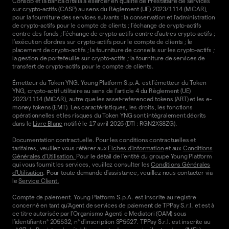
Consob et la Banca d'Italia à exercer en qualité de Prestataire de services
sur crypto-actifs (CASP) au sens du Règlement (UE) 2023/1114 (MiCAR),
pour la fourniture des services suivants : la conservation et l'administration
de crypto-actifs pour le compte de clients ; l'échange de crypto-actifs
contre des fonds ; l'échange de crypto-actifs contre d'autres crypto-actifs ;
l'exécution d'ordres sur crypto-actifs pour le compte de clients ; le
placement de crypto-actifs ; la fourniture de conseils sur les crypto-actifs ;
la gestion de portefeuille sur crypto-actifs ; la fourniture de services de
transfert de crypto-actifs pour le compte de clients.
Émetteur du Token YNG. Young Platform S.p.A. est l'émetteur du Token
YNG, crypto-actif utilitaire au sens de l'article 4 du Règlement (UE)
2023/1114 (MiCAR), autre que les asset-referenced tokens (ART) et les e-
money tokens (EMT). Les caractéristiques, les droits, les fonctions
opérationnelles et les risques du Token YNG sont intégralement décrits
dans le
Livre Blanc
notifié le 17 avril 2026 (DTI : RGN2XS8ZG).
Documentation contractuelle. Pour les conditions contractuelles et
tarifaires, veuillez vous référer aux
Fiches d'information
et aux
Conditions
Générales d'Utilisation.
Pour le détail de l'entité du groupe Young Platform
qui vous fournit les services, veuillez consulter les
Conditions Générales
d'Utilisation
. Pour toute demande d'assistance, veuillez nous contacter via
le
Service Client.
Compte de paiement. Young Platform S.p.A. est inscrite au registre
concerné en tant qu'Agent de services de paiement de TPPay S.r.l. et est à
ce titre autorisée par l'Organismo Agenti e Mediatori (OAM) sous
l'identifiant n° 205532, n° d'inscription SP5627. TPPay S.r.l. est inscrite au