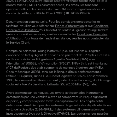
2023/1114 (MiCAR), autre que les asset-referenced tokens (ART) et les e-
money tokens (EMT). Les caractéristiques, les droits, les fonctions
opérationnelles et les risques du Token YNG sont intégralement décrits
dans le
Livre Blanc
notifié le 17 avril 2026 (DTI : RGN2XS8ZG).
Documentation contractuelle. Pour les conditions contractuelles et
tarifaires, veuillez vous référer aux
Fiches d'information
et aux
Conditions
Générales d'Utilisation.
Pour le détail de l'entité du groupe Young Platform
qui vous fournit les services, veuillez consulter les
Conditions Générales
d'Utilisation
. Pour toute demande d'assistance, veuillez nous contacter via
le
Service Client.
Compte de paiement. Young Platform S.p.A. est inscrite au registre
concerné en tant qu'Agent de services de paiement de TPPay S.r.l. et est à
ce titre autorisée par l'Organismo Agenti e Mediatori (OAM) sous
l'identifiant n° 205532, n° d'inscription SP5627. TPPay S.r.l. est inscrite au
n° 27 du Registre des établissements de monnaie électronique (IMEL),
Code mécanique 36928, tenu par la Banque d'Italie conformément à
l'article 114-quater, alinéa 1, du Décret législatif n° 385 du 1er septembre
1993, tel que modifié ultérieurement (Texte Unique Bancaire), dont le siège
social est situé Via Serviliano Lattuada, 25, 20135 Milan (MI), Italie.
Avertissement sur les risques. Les crypto-actifs sont des instruments
caractérisés par une volatilité élevée et comportent un risque significatif
de perte, y compris la perte totale, du capital investi. Les crypto-actifs
détenus ne bénéficient pas des systèmes de garantie des dépôts établis en
vertu de la Directive 2014/49/UE, ni des systèmes d'indemnisation des
investisseurs prévus par la Directive 97/9/CE. Les performances passées