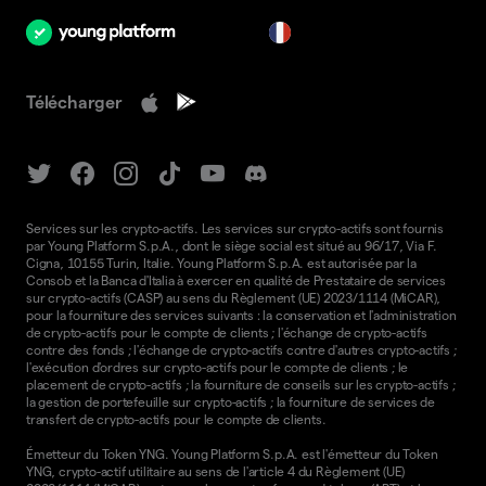
fr
Télécharger
Services sur les crypto-actifs. Les services sur crypto-actifs sont fournis
par Young Platform S.p.A., dont le siège social est situé au 96/17, Via F.
Cigna, 10155 Turin, Italie. Young Platform S.p.A. est autorisée par la
Consob et la Banca d'Italia à exercer en qualité de Prestataire de services
sur crypto-actifs (CASP) au sens du Règlement (UE) 2023/1114 (MiCAR),
pour la fourniture des services suivants : la conservation et l'administration
de crypto-actifs pour le compte de clients ; l'échange de crypto-actifs
contre des fonds ; l'échange de crypto-actifs contre d'autres crypto-actifs ;
l'exécution d'ordres sur crypto-actifs pour le compte de clients ; le
placement de crypto-actifs ; la fourniture de conseils sur les crypto-actifs ;
la gestion de portefeuille sur crypto-actifs ; la fourniture de services de
transfert de crypto-actifs pour le compte de clients.
Émetteur du Token YNG. Young Platform S.p.A. est l'émetteur du Token
YNG, crypto-actif utilitaire au sens de l'article 4 du Règlement (UE)