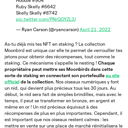
Hoodie #904
Ruby Skelly #6642
Skelly Skelly #8742
pic.twitter.com/PNrQOYZL3J
— Ryan Carson (@ryancarson)
April 21, 2022
As-tu déjà mis tes NFT en staking ? La collection
Moonbird est unique car elle te permet de verrouiller tes
jetons pour obtenir des récompenses, tout comme le
staking. Ce mécanisme s’appelle le nesting !
Chaque
propriétaire peut mettre ses Moonbirds dans cette
sorte de staking en connectant son portefeuille
au site
officiel
de la collection.
Nos oiseaux numériques y font
un nid, qui devient plus précieux tous les 30 jours. Au
début, le nid sera fait de simples brindilles, mais avec le
temps, il peut se transformer en bronze, en argent et
même en or ! Un nid précieux équivaut à des
récompenses de plus en plus importantes. Cependant, il
est important que nos oiseaux restent calmes : les
mettre en vente sur une place de marché réinitialisera le