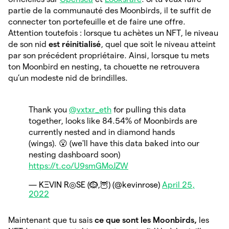
partie de la communauté des Moonbirds, il te suffit de
connecter ton portefeuille et de faire une offre.
Attention toutefois : lorsque tu achètes un NFT, le niveau
de son nid
est réinitialisé
, quel que soit le niveau atteint
par son précédent propriétaire. Ainsi, lorsque tu mets
ton Moonbird en nesting, ta chouette ne retrouvera
qu’un modeste nid de brindilles.
Thank you
@vxtxr_eth
for pulling this data
together, looks like 84.54% of Moonbirds are
currently nested and in diamond hands
(wings). 😮 (we'll have this data baked into our
nesting dashboard soon)
https://t.co/U9smGMoJZW
— KΞVIN R◎SE (🪹,🦉) (@kevinrose)
April 25,
2022
Maintenant que tu sais
ce que sont les Moonbirds,
les