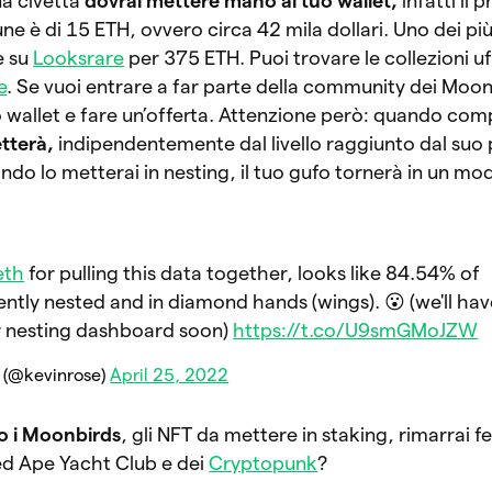
na civetta
dovrai mettere mano al tuo wallet,
infatti il
e è di 15 ETH, ovvero circa 42 mila dollari. Uno dei più 
e su
Looksrare
per 375 ETH. Puoi trovare le collezioni uffi
e
. Se vuoi entrare a far parte della community dei Moon
 wallet e fare un’offerta. Attenzione però: quando compr
etterà,
indipendentemente dal livello raggiunto dal suo
ndo lo metterai in nesting, il tuo gufo tornerà in un mo
eth
for pulling this data together, looks like 84.54% of
ntly nested and in diamond hands (wings). 😮 (we'll hav
r nesting dashboard soon)
https://t.co/U9smGMoJZW
 (@kevinrose)
April 25, 2022
o i Moonbirds
, gli NFT da mettere in staking, rimarrai fe
ed Ape Yacht Club e dei
Cryptopunk
?