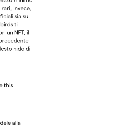
 prezzo minimo
rari, invece,
ciali sia su
birds ti
i un NFT, il
 precedente
desto nido di
e this
dele alla