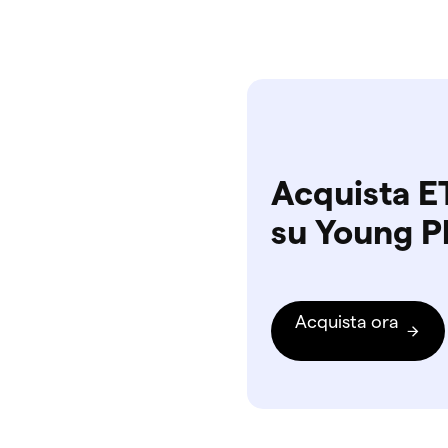
Acquista E
su Young P
Acquista ora