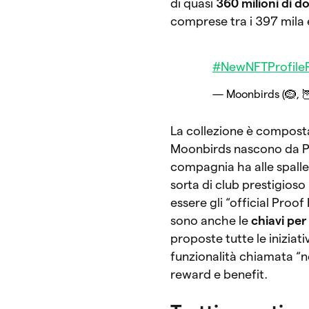
di quasi
360 milioni di do
comprese tra i 397 mila e 
#NewNFTProfileP
— Moonbirds (🪹, 
La collezione è composta
Moonbirds nascono da Pr
compagnia ha alle spalle
sorta di club prestigioso p
essere gli “official Proof
sono anche le
chiavi per
proposte tutte le iniziat
funzionalità chiamata “ne
reward e benefit.