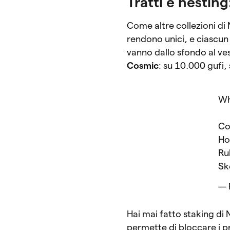
Tratti e nestin
Come altre collezioni di 
rendono unici, e ciascun 
vanno dallo sfondo al vest
Cosmic
: su 10.000 gufi,
Wh
Co
Ho
Ru
Sk
— 
Hai mai fatto staking di
permette di bloccare i p