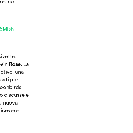
te sono
96MIsh
vette. I
vin Rose
. La
ective, una
sati per
 Moonbirds
o discusse e
na nuova
ricevere