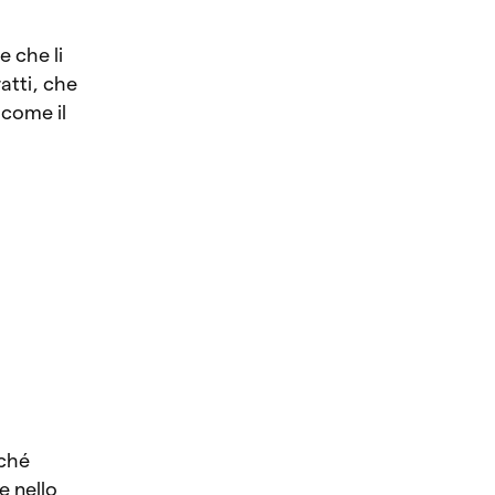
e che li
atti, che
 come il
rché
e nello