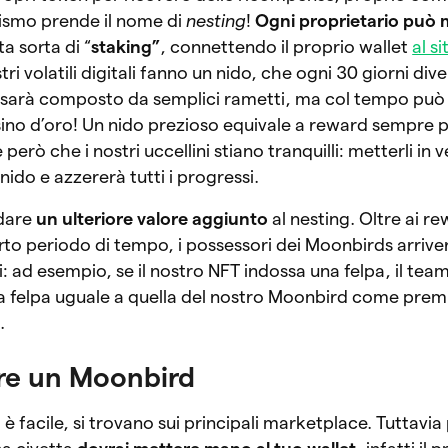
ismo prende il nome di
nesting
!
Ogni proprietario può 
a sorta di “
staking”
, connettendo il proprio wallet
al si
stri volatili digitali fanno un nido, che ogni 30 giorni div
nido sarà composto da semplici rametti, ma col tempo può
ino d’oro! Un nido prezioso equivale a reward sempre p
però che i nostri uccellini stiano tranquilli: metterli in 
nido e azzererà tutti i progressi.
 dare
un ulteriore valore aggiunto
al nesting. Oltre ai re
rto periodo di tempo, i possessori dei Moonbirds arriv
: ad esempio, se il nostro NFT indossa una felpa, il tea
ia felpa uguale a quella del nostro Moonbird come prem
.
re un Moonbird
d
è facile, si trovano sui principali marketplace. Tuttavia