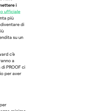
mettere i
to ufficiale
enta più
 diventare di
iù
vendita su un
ward c’è
eranno a
m di PROOF ci
io per aver
 per