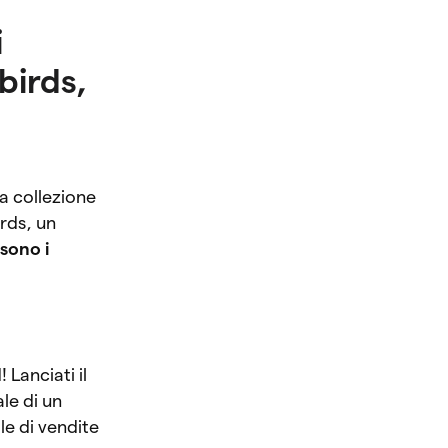
i
birds,
 collezione
rds, un
sono i
Lanciati il
le di un
e di vendite