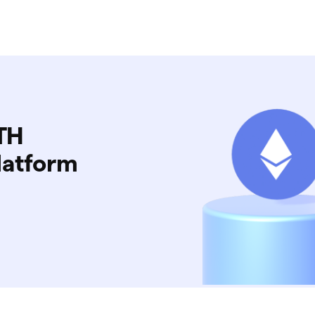
TH
latform