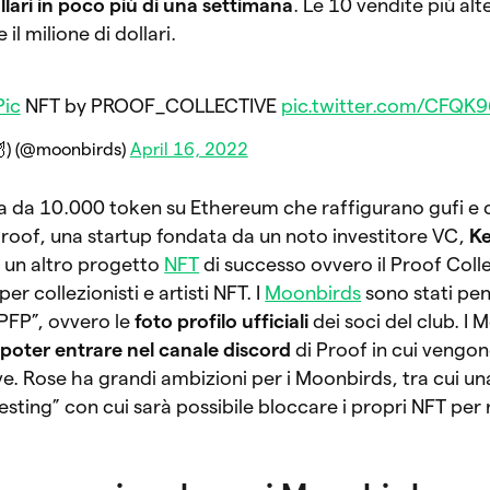
llari in poco più di una settimana
. Le 10 vendite più al
il milione di dollari.
ic
NFT by PROOF_COLLECTIVE
pic.twitter.com/CFQK
🦉) (@moonbirds)
April 16, 2022
 da 10.000 token su Ethereum che raffigurano gufi e ci
oof, una startup fondata da un noto investitore VC,
Ke
 un altro progetto
NFT
di successo ovvero il Proof Coll
er collezionisti e artisti NFT. I
Moonbirds
sono stati pen
 PFP”, ovvero le
foto profilo ufficiali
dei soci del club. I
 poter entrare nel canale discord
di Proof in cui vengon
ive. Rose ha grandi ambizioni per i Moonbirds, tra cui u
sting” con cui sarà possibile bloccare i propri NFT per 