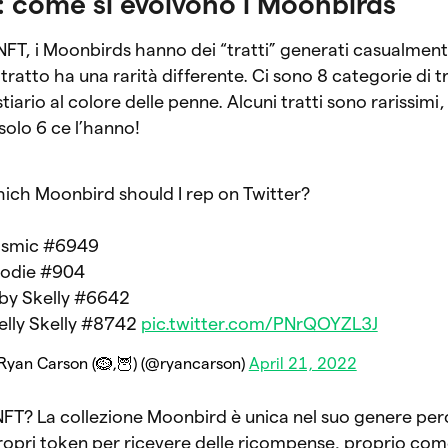
g: come si evolvono i Moonbirds
NFT, i Moonbirds hanno dei “tratti” generati casualment
tratto ha una rarità differente. Ci sono 8 categorie di tr
iario al colore delle penne. Alcuni tratti sono rarissimi,
 solo 6 ce l’hanno!
ich Moonbird should I rep on Twitter?
smic #6949
odie #904
by Skelly #6642
elly Skelly #8742
pic.twitter.com/PNrQOYZL3J
Ryan Carson (🪹,🦉) (@ryancarson)
April 21, 2022
 NFT? La collezione Moonbird è unica nel suo genere pe
ropri token per ricevere delle ricompense, proprio com