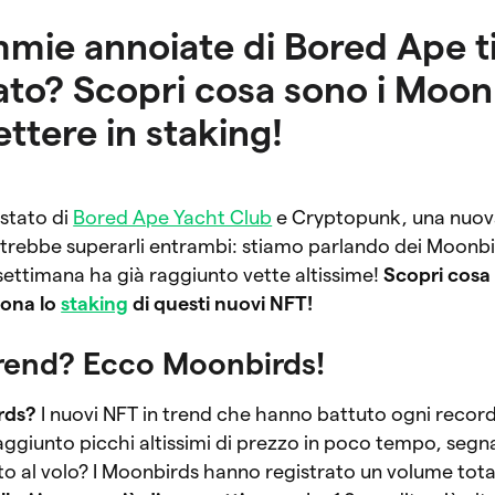
immie annoiate di Bored Ape t
to? Scopri cosa sono i Moon
ttere in staking!
stato di
Bored Ape Yacht Club
e Cryptopunk, una nuova
otrebbe superarli entrambi: stiamo parlando dei Moonbi
ettimana ha già raggiunto vette altissime!
Scopri cosa 
iona lo
staking
di questi nuovi NFT!
trend? Ecco Moonbirds!
rds?
I nuovi NFT in trend che hanno battuto ogni record! 
ggiunto picchi altissimi di prezzo in poco tempo, segna
 al volo? I Moonbirds hanno registrato un volume total