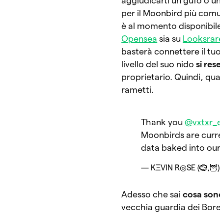
aggiudicarti un gufo o u
per il Moonbird più comun
è al momento disponibil
Opensea
sia su
Looksrar
basterà connettere il tuo
livello del suo nido
si res
proprietario. Quindi, qua
rametti.
Thank you
@vxtxr_
Moonbirds are curre
data baked into ou
— KΞVIN R◎SE (🪹,🦉)
Adesso che sai
cosa son
vecchia guardia dei Bor