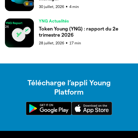
30 juillet, 2026
4
min
●
YNG Actualités
Token Young (YNG) : rapport du 2e
trimestre 2026
28 juillet, 2026
17
min
●
Télécharge l’appli Young
Platform