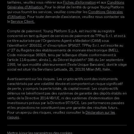
tarifaires, veuillez vous référer aux
Fiches d'information
et aux
Conditions
Générales d'Utilisation.
Pour le détail de l'entité du groupe Young Platform
qui vous fournit les services, veuillez consulter les
Conditions Générales
d'Utilisation
. Pour toute demande d'assistance, veuillez nous contacter via
le
Service Client.
Compte de paiement. Young Platform S.p.A. est inscrite au registre
concerné en tant qu'Agent de services de paiement de TPPay S.r.l. et est à
ce titre autorisée par l'Organismo Agenti e Mediatori (OAM) sous
l'identifiant n° 205532, n° d'inscription SP5627. TPPay S.r.l. est inscrite au
n° 27 du Registre des établissements de monnaie électronique (IMEL),
Code mécanique 36928, tenu par la Banque d'Italie conformément à
l'article 114-quater, alinéa 1, du Décret législatif n° 385 du 1er septembre
1993, tel que modifié ultérieurement (Texte Unique Bancaire), dont le siège
social est situé Via Serviliano Lattuada, 25, 20135 Milan (MI), Italie.
Avertissement sur les risques. Les crypto-actifs sont des instruments
caractérisés par une volatilité élevée et comportent un risque significatif
de perte, y compris la perte totale, du capital investi. Les crypto-actifs
détenus ne bénéficient pas des systèmes de garantie des dépôts établis en
vertu de la Directive 2014/49/UE, ni des systèmes d'indemnisation des
investisseurs prévus par la Directive 97/9/CE. Les performances passées
et les projections ne constituent pas une garantie des résultats futurs.
Pour un aperçu des risques, veuillez consulter la
Déclaration sur les
risques
.
Mettre à jour les paramètres des cookies