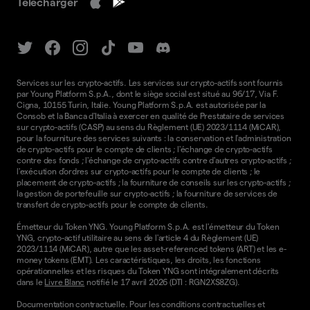
Télécharger
Services sur les crypto-actifs. Les services sur crypto-actifs sont fournis
par Young Platform S.p.A., dont le siège social est situé au 96/17, Via F.
Cigna, 10155 Turin, Italie. Young Platform S.p.A. est autorisée par la
Consob et la Banca d'Italia à exercer en qualité de Prestataire de services
sur crypto-actifs (CASP) au sens du Règlement (UE) 2023/1114 (MiCAR),
pour la fourniture des services suivants : la conservation et l'administration
de crypto-actifs pour le compte de clients ; l'échange de crypto-actifs
contre des fonds ; l'échange de crypto-actifs contre d'autres crypto-actifs ;
l'exécution d'ordres sur crypto-actifs pour le compte de clients ; le
placement de crypto-actifs ; la fourniture de conseils sur les crypto-actifs ;
la gestion de portefeuille sur crypto-actifs ; la fourniture de services de
transfert de crypto-actifs pour le compte de clients.
Émetteur du Token YNG. Young Platform S.p.A. est l'émetteur du Token
YNG, crypto-actif utilitaire au sens de l'article 4 du Règlement (UE)
2023/1114 (MiCAR), autre que les asset-referenced tokens (ART) et les e-
money tokens (EMT). Les caractéristiques, les droits, les fonctions
opérationnelles et les risques du Token YNG sont intégralement décrits
dans le
Livre Blanc
notifié le 17 avril 2026 (DTI : RGN2XS8ZG).
Documentation contractuelle. Pour les conditions contractuelles et