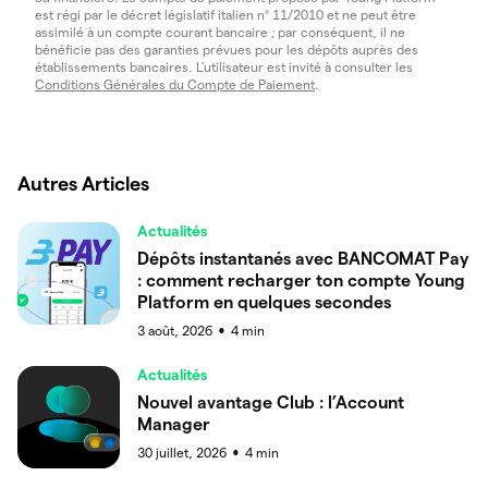
est régi par le décret législatif italien n° 11/2010 et ne peut être
assimilé à un compte courant bancaire ; par conséquent, il ne
bénéficie pas des garanties prévues pour les dépôts auprès des
établissements bancaires. L'utilisateur est invité à consulter les
Conditions Générales du Compte de Paiement
.
Autres Articles
Actualités
Dépôts instantanés avec BANCOMAT Pay
: comment recharger ton compte Young
Platform en quelques secondes
3 août, 2026
4
min
●
Actualités
Nouvel avantage Club : l’Account
Manager
30 juillet, 2026
4
min
●