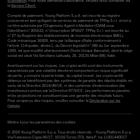
d'Utilisation
. Pour toute demande d'assistance, veuillez nous contacter via
le
Service Client.
Compte de paiement. Young Platform S.p.A. est inscrite au registre
concerné en tant qu'Agent de services de paiement de TPPay S.r.l. et est à
ce titre autorisée par l'Organismo Agenti e Mediatori (OAM) sous
l'identifiant n° 205532, n° d'inscription SP5627. TPPay S.r.l. est inscrite au
n° 27 du Registre des établissements de monnaie électronique (IMEL),
Code mécanique 36928, tenu par la Banque d'Italie conformément à
l'article 114-quater, alinéa 1, du Décret législatif n° 385 du 1er septembre
1993, tel que modifié ultérieurement (Texte Unique Bancaire), dont le siège
social est situé Via Serviliano Lattuada, 25, 20135 Milan (MI), Italie.
Avertissement sur les risques. Les crypto-actifs sont des instruments
caractérisés par une volatilité élevée et comportent un risque significatif
de perte, y compris la perte totale, du capital investi. Les crypto-actifs
détenus ne bénéficient pas des systèmes de garantie des dépôts établis en
vertu de la Directive 2014/49/UE, ni des systèmes d'indemnisation des
investisseurs prévus par la Directive 97/9/CE. Les performances passées
et les projections ne constituent pas une garantie des résultats futurs.
Pour un aperçu des risques, veuillez consulter la
Déclaration sur les
risques
.
Mettre à jour les paramètres des cookies
©
2026
Young Platform S.p.a. Tous droits réservés.
-
Young Platform S.p.a.
Via Francesco Cigna 96/17, 10155 Torino (TO), Italia P. Iva 11931440017