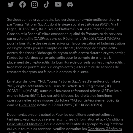
Services sur les crypto-actifs. Les services sur crypto-actifs sont fournis
par Young Platform S.p.A., dont le siège social est situé au 96/17, Via F.
Cigna, 10155 Turin, Italie. Young Platform S.p.A. est autorisée par la
Consob et la Banca d'Italia à exercer en qualité de Prestataire de services
sur crypto-actifs (CASP) au sens du Règlement (UE) 2023/1114 (MiCAR),
pour la fourniture des services suivants : la conservation et l'administration
de crypto-actifs pour le compte de clients ; l'échange de crypto-actifs
contre des fonds ; l'échange de crypto-actifs contre d'autres crypto-actifs ;
l'exécution d'ordres sur crypto-actifs pour le compte de clients ; le
placement de crypto-actifs ; la fourniture de conseils sur les crypto-actifs ;
la gestion de portefeuille sur crypto-actifs ; la fourniture de services de
transfert de crypto-actifs pour le compte de clients.
Émetteur du Token YNG. Young Platform S.p.A. est l'émetteur du Token
YNG, crypto-actif utilitaire au sens de l'article 4 du Règlement (UE)
2023/1114 (MiCAR), autre que les asset-referenced tokens (ART) et les e-
money tokens (EMT). Les caractéristiques, les droits, les fonctions
opérationnelles et les risques du Token YNG sont intégralement décrits
dans le
Livre Blanc
notifié le 17 avril 2026 (DTI : RGN2XS8ZG).
Documentation contractuelle. Pour les conditions contractuelles et
tarifaires, veuillez vous référer aux
Fiches d'information
et aux
Conditions
Générales d'Utilisation.
Pour le détail de l'entité du groupe Young Platform
qui vous fournit les services, veuillez consulter les
Conditions Générales