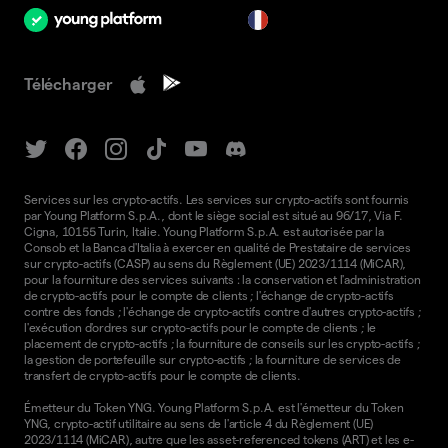
fr
Télécharger
Services sur les crypto-actifs. Les services sur crypto-actifs sont fournis
par Young Platform S.p.A., dont le siège social est situé au 96/17, Via F.
Cigna, 10155 Turin, Italie. Young Platform S.p.A. est autorisée par la
Consob et la Banca d'Italia à exercer en qualité de Prestataire de services
sur crypto-actifs (CASP) au sens du Règlement (UE) 2023/1114 (MiCAR),
pour la fourniture des services suivants : la conservation et l'administration
de crypto-actifs pour le compte de clients ; l'échange de crypto-actifs
contre des fonds ; l'échange de crypto-actifs contre d'autres crypto-actifs ;
l'exécution d'ordres sur crypto-actifs pour le compte de clients ; le
placement de crypto-actifs ; la fourniture de conseils sur les crypto-actifs ;
la gestion de portefeuille sur crypto-actifs ; la fourniture de services de
transfert de crypto-actifs pour le compte de clients.
Émetteur du Token YNG. Young Platform S.p.A. est l'émetteur du Token
YNG, crypto-actif utilitaire au sens de l'article 4 du Règlement (UE)
2023/1114 (MiCAR), autre que les asset-referenced tokens (ART) et les e-