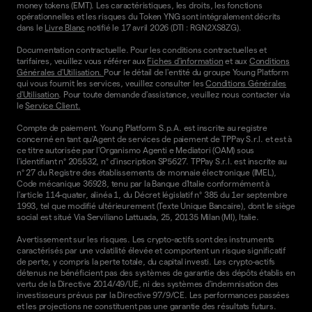
money tokens (EMT). Les caractéristiques, les droits, les fonctions
opérationnelles et les risques du Token YNG sont intégralement décrits
dans le
Livre Blanc
notifié le 17 avril 2026 (DTI : RGN2XS8ZG).
Documentation contractuelle. Pour les conditions contractuelles et
tarifaires, veuillez vous référer aux
Fiches d'information
et aux
Conditions
Générales d'Utilisation.
Pour le détail de l'entité du groupe Young Platform
qui vous fournit les services, veuillez consulter les
Conditions Générales
d'Utilisation
. Pour toute demande d'assistance, veuillez nous contacter via
le
Service Client.
Compte de paiement. Young Platform S.p.A. est inscrite au registre
concerné en tant qu'Agent de services de paiement de TPPay S.r.l. et est à
ce titre autorisée par l'Organismo Agenti e Mediatori (OAM) sous
l'identifiant n° 205532, n° d'inscription SP5627. TPPay S.r.l. est inscrite au
n° 27 du Registre des établissements de monnaie électronique (IMEL),
Code mécanique 36928, tenu par la Banque d'Italie conformément à
l'article 114-quater, alinéa 1, du Décret législatif n° 385 du 1er septembre
1993, tel que modifié ultérieurement (Texte Unique Bancaire), dont le siège
social est situé Via Serviliano Lattuada, 25, 20135 Milan (MI), Italie.
Avertissement sur les risques. Les crypto-actifs sont des instruments
caractérisés par une volatilité élevée et comportent un risque significatif
de perte, y compris la perte totale, du capital investi. Les crypto-actifs
détenus ne bénéficient pas des systèmes de garantie des dépôts établis en
vertu de la Directive 2014/49/UE, ni des systèmes d'indemnisation des
investisseurs prévus par la Directive 97/9/CE. Les performances passées
et les projections ne constituent pas une garantie des résultats futurs.