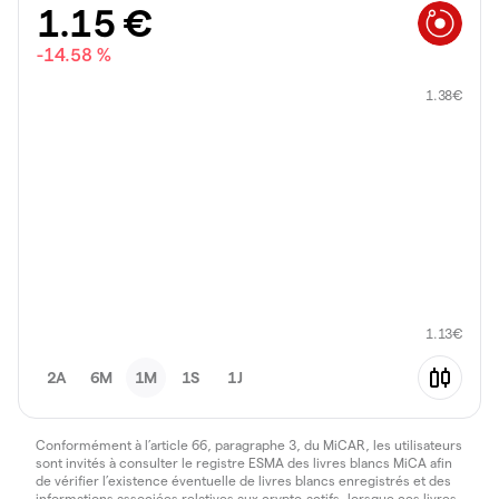
1.15
€
-14.58 %
1.38
€
1.13
€
2A
6M
1M
1S
1J
Conformément à l’article 66, paragraphe 3, du MiCAR, les utilisateurs
sont invités à consulter le registre ESMA des livres blancs MiCA afin
de vérifier l’existence éventuelle de livres blancs enregistrés et des
informations associées relatives aux crypto-actifs, lorsque ces livres