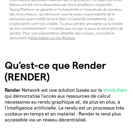
blancs ont été mis à disposition par leurs émetteurs respectifs.
Young Platform ne garantit ni l’exhaustivité ni l’exactitude du contenu
des livres blancs, qui demeure sous la seule responsabilité de la
personne ayant notifié le livre blanc à l’autorité compétente. Les
crypto-actifs sont très volatils. Tu peux perdre une partie ou la totalité
de ton investissement : n’investis que ce que tu peux te permettre de
perdre. Pour une présentation détaillée des risques, consulte le
document d’
Information sur les Risques
.
Qu’est-ce que Render
(RENDER)
Render
Network est une solution basée sur la
blockchain
qui démocratise l’accès aux ressources de calcul
nécessaires au rendu graphique et, de plus en plus, à
l’intelligence artificielle. Le rendu est un processus très
coûteux en temps et en matériel : Render le rend plus
accessible via un réseau décentralisé.