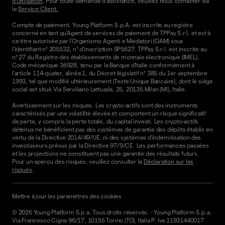
d'Utilisation
. Pour toute demande d'assistance, veuillez nous contacter via
le
Service Client.
Compte de paiement. Young Platform S.p.A. est inscrite au registre
concerné en tant qu'Agent de services de paiement de TPPay S.r.l. et est à
ce titre autorisée par l'Organismo Agenti e Mediatori (OAM) sous
l'identifiant n° 205532, n° d'inscription SP5627. TPPay S.r.l. est inscrite au
n° 27 du Registre des établissements de monnaie électronique (IMEL),
Code mécanique 36928, tenu par la Banque d'Italie conformément à
l'article 114-quater, alinéa 1, du Décret législatif n° 385 du 1er septembre
1993, tel que modifié ultérieurement (Texte Unique Bancaire), dont le siège
social est situé Via Serviliano Lattuada, 25, 20135 Milan (MI), Italie.
Avertissement sur les risques. Les crypto-actifs sont des instruments
caractérisés par une volatilité élevée et comportent un risque significatif
de perte, y compris la perte totale, du capital investi. Les crypto-actifs
détenus ne bénéficient pas des systèmes de garantie des dépôts établis en
vertu de la Directive 2014/49/UE, ni des systèmes d'indemnisation des
investisseurs prévus par la Directive 97/9/CE. Les performances passées
et les projections ne constituent pas une garantie des résultats futurs.
Pour un aperçu des risques, veuillez consulter la
Déclaration sur les
risques
.
Mettre à jour les paramètres des cookies
©
2026
Young Platform S.p.a. Tous droits réservés.
-
Young Platform S.p.a.
Via Francesco Cigna 96/17, 10155 Torino (TO), Italia P. Iva 11931440017