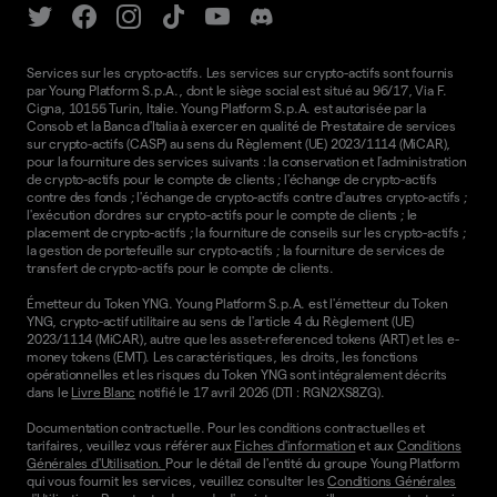
Services sur les crypto-actifs. Les services sur crypto-actifs sont fournis
par Young Platform S.p.A., dont le siège social est situé au 96/17, Via F.
Cigna, 10155 Turin, Italie. Young Platform S.p.A. est autorisée par la
Consob et la Banca d'Italia à exercer en qualité de Prestataire de services
sur crypto-actifs (CASP) au sens du Règlement (UE) 2023/1114 (MiCAR),
pour la fourniture des services suivants : la conservation et l'administration
de crypto-actifs pour le compte de clients ; l'échange de crypto-actifs
contre des fonds ; l'échange de crypto-actifs contre d'autres crypto-actifs ;
l'exécution d'ordres sur crypto-actifs pour le compte de clients ; le
placement de crypto-actifs ; la fourniture de conseils sur les crypto-actifs ;
la gestion de portefeuille sur crypto-actifs ; la fourniture de services de
transfert de crypto-actifs pour le compte de clients.
Émetteur du Token YNG. Young Platform S.p.A. est l'émetteur du Token
YNG, crypto-actif utilitaire au sens de l'article 4 du Règlement (UE)
2023/1114 (MiCAR), autre que les asset-referenced tokens (ART) et les e-
money tokens (EMT). Les caractéristiques, les droits, les fonctions
opérationnelles et les risques du Token YNG sont intégralement décrits
dans le
Livre Blanc
notifié le 17 avril 2026 (DTI : RGN2XS8ZG).
Documentation contractuelle. Pour les conditions contractuelles et
tarifaires, veuillez vous référer aux
Fiches d'information
et aux
Conditions
Générales d'Utilisation.
Pour le détail de l'entité du groupe Young Platform
qui vous fournit les services, veuillez consulter les
Conditions Générales