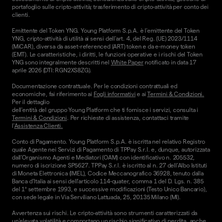
portafoglio sulle cripto-attività; trasferimento di cripto-attività per conto dei
clienti.
Emittente del Token YNG. Young Platform S.p.A. è l'emittente del Token
YNG, cripto-attività di utilità ai sensi dell'art. 4, del Reg. (UE) 2023/1114
(MiCAR), diversa da asset-referenced (ART) token e da e-money token
(EMT). Le caratteristiche, i diritti, le funzioni operative e i rischi del Token
YNG sono integralmente descritti nel
White Paper
notificato in data 17
aprile 2026 (DTI: RGN2XS8ZG).
Documentazione contrattuale. Per le condizioni contrattuali ed
economiche, fai riferimento ai
Fogli informativi
e ai
Termini & Condizioni.
Per il dettaglio
dell'entità del gruppo Young Platform che ti fornisce i servizi, consulta i
Termini & Condizioni
. Per richieste di assistenza, contattaci tramite
l'
Assistenza Clienti.
Conto di Pagamento. Young Platform S.p.A. è iscritta nel relativo Registro
quale Agente nei Servizi di Pagamento di TPPay S.r.l. e, dunque, autorizzata
dall’Organismo Agenti e Mediatori (OAM) con identificativo n. 205532,
numero di iscrizione SP5627. TPPay S.r.l. è iscritto al n. 27 dell’Albo Istituti
di Moneta Elettronica (IMEL), Codice Meccanografico 36928, tenuto dalla
Banca d’Italia ai sensi dell’articolo 114-quater, comma 1 del D. Lgs. n. 385
del 1° settembre 1993, e successive modificazioni (Testo Unico Bancario),
con sede legale in Via Serviliano Lattuada, 25, 20135 Milano (MI).
Avvertenza sui rischi. Le cripto-attività sono strumenti caratterizzati da
un'elevata volatilità e comportano un rischio significativo di perdita, anche