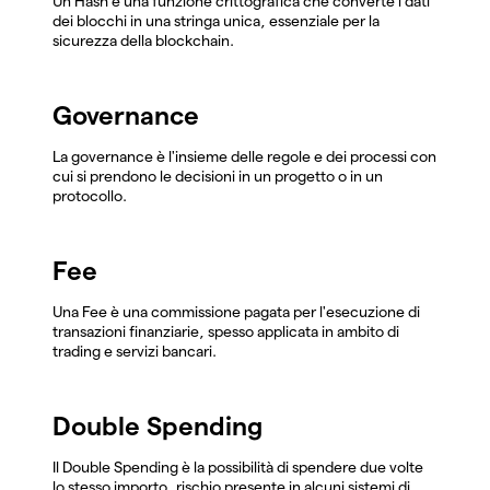
Un Hash è una funzione crittografica che converte i dati
dei blocchi in una stringa unica, essenziale per la
sicurezza della blockchain.
Governance
La governance è l'insieme delle regole e dei processi con
cui si prendono le decisioni in un progetto o in un
protocollo.
Fee
Una Fee è una commissione pagata per l'esecuzione di
transazioni finanziarie, spesso applicata in ambito di
trading e servizi bancari.
Double Spending
Il Double Spending è la possibilità di spendere due volte
lo stesso importo, rischio presente in alcuni sistemi di