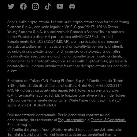
Servizi sulle cripto-attività. I servizi sulle cripto-attività sono forniti da Young
Platform S.p.A., con sede legale in Via F. Cigna 96/17, 10155 Torino.
Young Platform S.p.A. è autorizzata da Consob e Banca d'Italia a operare
come Prestatore di servizi per le cripto-attività (CASP) ai sensi del
Regolamento (UE) 2023/1114 (MiCAR), per la prestazione dei seguenti
servizi: custodia e amministrazione di cripto-attività per conto di clienti;
scambio di cripto-attività con fondi; scambio di cripto-attività con altre
cripto-attività; esecuzione di ordini di cripto-attività per conto di clienti;
collocamento di cripto-attività; consulenza sulle cripto-attività; gestione di
portafoglio sulle cripto-attività; trasferimento di cripto-attività per conto dei
clienti.
Emittente del Token YNG. Young Platform S.p.A. è l'emittente del Token
YNG, cripto-attività di utilità ai sensi dell'art. 4, del Reg. (UE) 2023/1114
(MiCAR), diversa da asset-referenced (ART) token e da e-money token
(EMT). Le caratteristiche, i diritti, le funzioni operative e i rischi del Token
YNG sono integralmente descritti nel
White Paper
notificato in data 17
aprile 2026 (DTI: RGN2XS8ZG).
Documentazione contrattuale. Per le condizioni contrattuali ed
economiche, fai riferimento ai
Fogli informativi
e ai
Termini & Condizioni.
Per il dettaglio
dell'entità del gruppo Young Platform che ti fornisce i servizi, consulta i
Termini & Condizioni
. Per richieste di assistenza, contattaci tramite