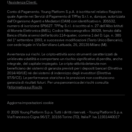
l'
Assistenza Clienti.
Conto di Pagamento. Young Platform S.p.A. è iscritta nel relativo Registro
quale Agente nei Servizi di Pagamento di TPPay S.r.l. e, dunque, autorizzata
dall’Organismo Agenti e Mediatori (OAM) con identificativo n. 205532,
numero di iscrizione SP5627. TPPay S.r.l. è iscritto al n. 27 dell’Albo Istituti
di Moneta Elettronica (IMEL), Codice Meccanografico 36928, tenuto dalla
Banca d’Italia ai sensi dell’articolo 114-quater, comma 1 del D. Lgs. n. 385
del 1° settembre 1993, e successive modificazioni (Testo Unico Bancario),
con sede legale in Via Serviliano Lattuada, 25, 20135 Milano (MI).
Avvertenza sui rischi. Le cripto-attività sono strumenti caratterizzati da
un'elevata volatilità e comportano un rischio significativo di perdita, anche
integrale, del capitale impiegato. Le cripto-attività detenute non
beneficiano dei sistemi di garanzia previsti per i depositi bancari (Direttiva
2014/49/UE) né dei sistemi di indennizzo degli investitori (Direttiva
97/9/CE). Le performance storiche e le previsioni non costituiscono
garanzia di risultati futuri. Per una panoramica dei rischi consulta
l'
Informativa sui Rischi
.
Aggiorna impostazioni cookie
©
2026
Young Platform S.p.a. Tutti i diritti riservati.
-
Young Platform S.p.a.
Via Francesco Cigna 96/17, 10155 Torino (TO), Italia P. Iva 11931440017