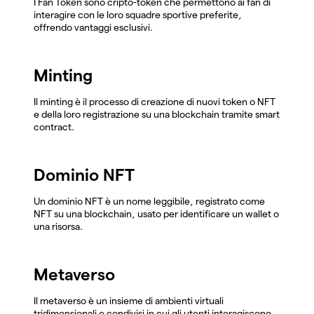
I Fan Token sono cripto-token che permettono ai fan di
interagire con le loro squadre sportive preferite,
offrendo vantaggi esclusivi.
Minting
Il minting è il processo di creazione di nuovi token o NFT
e della loro registrazione su una blockchain tramite smart
contract.
Dominio NFT
Un dominio NFT è un nome leggibile, registrato come
NFT su una blockchain, usato per identificare un wallet o
una risorsa.
Metaverso
Il metaverso è un insieme di ambienti virtuali
tridimensionali e condivisi in cui gli utenti interagiscono