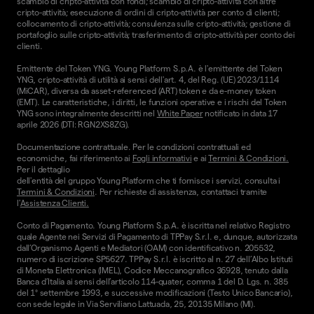
scambio di cripto-attività con fondi; scambio di cripto-attività con altre
cripto-attività; esecuzione di ordini di cripto-attività per conto di clienti;
collocamento di cripto-attività; consulenza sulle cripto-attività; gestione di
portafoglio sulle cripto-attività; trasferimento di cripto-attività per conto dei
clienti.
Emittente del Token YNG. Young Platform S.p.A. è l'emittente del Token
YNG, cripto-attività di utilità ai sensi dell'art. 4, del Reg. (UE) 2023/1114
(MiCAR), diversa da asset-referenced (ART) token e da e-money token
(EMT). Le caratteristiche, i diritti, le funzioni operative e i rischi del Token
YNG sono integralmente descritti nel
White Paper
notificato in data 17
aprile 2026 (DTI: RGN2XS8ZG).
Documentazione contrattuale. Per le condizioni contrattuali ed
economiche, fai riferimento ai
Fogli informativi
e ai
Termini & Condizioni.
Per il dettaglio
dell'entità del gruppo Young Platform che ti fornisce i servizi, consulta i
Termini & Condizioni
. Per richieste di assistenza, contattaci tramite
l'
Assistenza Clienti.
Conto di Pagamento. Young Platform S.p.A. è iscritta nel relativo Registro
quale Agente nei Servizi di Pagamento di TPPay S.r.l. e, dunque, autorizzata
dall’Organismo Agenti e Mediatori (OAM) con identificativo n. 205532,
numero di iscrizione SP5627. TPPay S.r.l. è iscritto al n. 27 dell’Albo Istituti
di Moneta Elettronica (IMEL), Codice Meccanografico 36928, tenuto dalla
Banca d’Italia ai sensi dell’articolo 114-quater, comma 1 del D. Lgs. n. 385
del 1° settembre 1993, e successive modificazioni (Testo Unico Bancario),
con sede legale in Via Serviliano Lattuada, 25, 20135 Milano (MI).