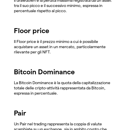
Il drawdown è la perdita massima registrata da un asset
tra il suo picco e il successivo minimo, espressa in
percentuale rispetto al picco.
Floor price
Il Floor price è il prezzo minimo a cui è possibile
acquistare un asset in un mercato, particolarmente
rilevante per gli NFT.
Bitcoin Dominance
La Bitcoin Dominance è la quota della capitalizzazione
totale delle cripto-attività rappresentata da Bitcoin,
espressa in percentuale.
Pair
Un Pair nel trading rappresenta la coppia di valute
scambiate su un exchange, sia in ambito crypto che