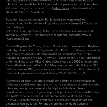
(MiCAR), diversa da asset-referenced (ART) token e da e-money token
(EMT). Le caratteristiche, i diritti, le funzioni operative e i rischi del Token
YNG sono integralmente descritti nel
White Paper
notificato in data 17
aprile 2026 (DTI: RGN2XS8ZG).
Documentazione contrattuale. Per le condizioni contrattuali ed
economiche, fai riferimento ai
Fogli informativi
e ai
Termini & Condizioni.
Per il dettaglio
dell'entità del gruppo Young Platform che ti fornisce i servizi, consulta i
Termini & Condizioni
. Per richieste di assistenza, contattaci tramite
l'
Assistenza Clienti.
Conto di Pagamento. Young Platform S.p.A. è iscritta nel relativo Registro
quale Agente nei Servizi di Pagamento di TPPay S.r.l. e, dunque, autorizzata
dall’Organismo Agenti e Mediatori (OAM) con identificativo n. 205532,
numero di iscrizione SP5627. TPPay S.r.l. è iscritto al n. 27 dell’Albo Istituti
di Moneta Elettronica (IMEL), Codice Meccanografico 36928, tenuto dalla
Banca d’Italia ai sensi dell’articolo 114-quater, comma 1 del D. Lgs. n. 385
del 1° settembre 1993, e successive modificazioni (Testo Unico Bancario),
con sede legale in Via Serviliano Lattuada, 25, 20135 Milano (MI).
Avvertenza sui rischi. Le cripto-attività sono strumenti caratterizzati da
un'elevata volatilità e comportano un rischio significativo di perdita, anche
integrale, del capitale impiegato. Le cripto-attività detenute non
beneficiano dei sistemi di garanzia previsti per i depositi bancari (Direttiva
2014/49/UE) né dei sistemi di indennizzo degli investitori (Direttiva
97/9/CE). Le performance storiche e le previsioni non costituiscono
garanzia di risultati futuri. Per una panoramica dei rischi consulta