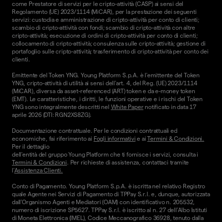
come Prestatore di servizi per le cripto-attività (CASP) ai sensi del
Regolamento (UE) 2023/1114 (MiCAR), per la prestazione dei seguenti
servizi: custodia e amministrazione di cripto-attività per conto di clienti;
scambio di cripto-attività con fondi; scambio di cripto-attività con altre
cripto-attività; esecuzione di ordini di cripto-attività per conto di clienti;
collocamento di cripto-attività; consulenza sulle cripto-attività; gestione di
portafoglio sulle cripto-attività; trasferimento di cripto-attività per conto dei
clienti.
Emittente del Token YNG. Young Platform S.p.A. è l'emittente del Token
YNG, cripto-attività di utilità ai sensi dell'art. 4, del Reg. (UE) 2023/1114
(MiCAR), diversa da asset-referenced (ART) token e da e-money token
(EMT). Le caratteristiche, i diritti, le funzioni operative e i rischi del Token
YNG sono integralmente descritti nel
White Paper
notificato in data 17
aprile 2026 (DTI: RGN2XS8ZG).
Documentazione contrattuale. Per le condizioni contrattuali ed
economiche, fai riferimento ai
Fogli informativi
e ai
Termini & Condizioni.
Per il dettaglio
dell'entità del gruppo Young Platform che ti fornisce i servizi, consulta i
Termini & Condizioni
. Per richieste di assistenza, contattaci tramite
l'
Assistenza Clienti.
Conto di Pagamento. Young Platform S.p.A. è iscritta nel relativo Registro
quale Agente nei Servizi di Pagamento di TPPay S.r.l. e, dunque, autorizzata
dall’Organismo Agenti e Mediatori (OAM) con identificativo n. 205532,
numero di iscrizione SP5627. TPPay S.r.l. è iscritto al n. 27 dell’Albo Istituti
di Moneta Elettronica (IMEL), Codice Meccanografico 36928, tenuto dalla