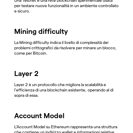
Una Testnet è una rete blockchain sperimentale usata
per testare nuove funzionalità in un ambiente controllato
e sicuro.
Mining difficulty
La Mining difficulty indica il livello di complessità dei
problemi crittografici da risolvere per minare un blocco,
come per Bitcoin.
Layer 2
Layer 2 è un protocollo che migliora la scalabilità e
l'efficienza di una blockchain esistente, operando al di
sopra di essa.
Account Model
L'Account Model su Ethereum rappresenta una struttura
che contiene un indirizzo wallet e informazioni relative