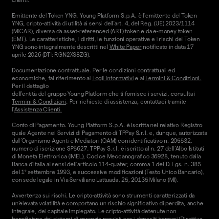
Emittente del Token YNG. Young Platform S.p.A. è l'emittente del Token
YNG, cripto-attività di utilità ai sensi dell'art. 4, del Reg. (UE) 2023/1114
(MiCAR), diversa da asset-referenced (ART) token e da e-money token
(EMT). Le caratteristiche, i diritti, le funzioni operative e i rischi del Token
YNG sono integralmente descritti nel
White Paper
notificato in data 17
aprile 2026 (DTI: RGN2XS8ZG).
Documentazione contrattuale. Per le condizioni contrattuali ed
economiche, fai riferimento ai
Fogli informativi
e ai
Termini & Condizioni.
Per il dettaglio
dell'entità del gruppo Young Platform che ti fornisce i servizi, consulta i
Termini & Condizioni
. Per richieste di assistenza, contattaci tramite
l'
Assistenza Clienti.
Conto di Pagamento. Young Platform S.p.A. è iscritta nel relativo Registro
quale Agente nei Servizi di Pagamento di TPPay S.r.l. e, dunque, autorizzata
dall’Organismo Agenti e Mediatori (OAM) con identificativo n. 205532,
numero di iscrizione SP5627. TPPay S.r.l. è iscritto al n. 27 dell’Albo Istituti
di Moneta Elettronica (IMEL), Codice Meccanografico 36928, tenuto dalla
Banca d’Italia ai sensi dell’articolo 114-quater, comma 1 del D. Lgs. n. 385
del 1° settembre 1993, e successive modificazioni (Testo Unico Bancario),
con sede legale in Via Serviliano Lattuada, 25, 20135 Milano (MI).
Avvertenza sui rischi. Le cripto-attività sono strumenti caratterizzati da
un'elevata volatilità e comportano un rischio significativo di perdita, anche
integrale, del capitale impiegato. Le cripto-attività detenute non
beneficiano dei sistemi di garanzia previsti per i depositi bancari (Direttiva