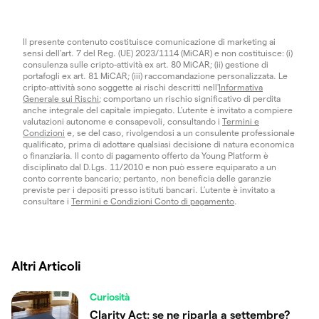
Il presente contenuto costituisce comunicazione di marketing ai
sensi dell'art. 7 del Reg. (UE) 2023/1114 (MiCAR) e non costituisce: (i)
consulenza sulle cripto-attività ex art. 80 MiCAR; (ii) gestione di
portafogli ex art. 81 MiCAR; (iii) raccomandazione personalizzata. Le
cripto-attività sono soggette ai rischi descritti nell'
Informativa
Generale sui Rischi
; comportano un rischio significativo di perdita
anche integrale del capitale impiegato. L’utente è invitato a compiere
valutazioni autonome e consapevoli, consultando i
Termini e
Condizioni
e, se del caso, rivolgendosi a un consulente professionale
qualificato, prima di adottare qualsiasi decisione di natura economica
o finanziaria. Il conto di pagamento offerto da Young Platform è
disciplinato dal D.Lgs. 11/2010 e non può essere equiparato a un
conto corrente bancario; pertanto, non beneficia delle garanzie
previste per i depositi presso istituti bancari. L’utente è invitato a
consultare i
Termini e Condizioni Conto di pagamento
.
Altri Articoli
Curiosità
Clarity Act: se ne riparla a settembre?