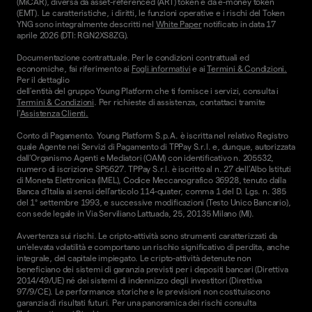
(MiCAR), diversa da asset-referenced (ART) token e da e-money token
(EMT). Le caratteristiche, i diritti, le funzioni operative e i rischi del Token
YNG sono integralmente descritti nel
White Paper
notificato in data 17
aprile 2026 (DTI: RGN2XS8ZG).
Documentazione contrattuale. Per le condizioni contrattuali ed
economiche, fai riferimento ai
Fogli informativi
e ai
Termini & Condizioni.
Per il dettaglio
dell'entità del gruppo Young Platform che ti fornisce i servizi, consulta i
Termini & Condizioni
. Per richieste di assistenza, contattaci tramite
l'
Assistenza Clienti.
Conto di Pagamento. Young Platform S.p.A. è iscritta nel relativo Registro
quale Agente nei Servizi di Pagamento di TPPay S.r.l. e, dunque, autorizzata
dall’Organismo Agenti e Mediatori (OAM) con identificativo n. 205532,
numero di iscrizione SP5627. TPPay S.r.l. è iscritto al n. 27 dell’Albo Istituti
di Moneta Elettronica (IMEL), Codice Meccanografico 36928, tenuto dalla
Banca d’Italia ai sensi dell’articolo 114-quater, comma 1 del D. Lgs. n. 385
del 1° settembre 1993, e successive modificazioni (Testo Unico Bancario),
con sede legale in Via Serviliano Lattuada, 25, 20135 Milano (MI).
Avvertenza sui rischi. Le cripto-attività sono strumenti caratterizzati da
un'elevata volatilità e comportano un rischio significativo di perdita, anche
integrale, del capitale impiegato. Le cripto-attività detenute non
beneficiano dei sistemi di garanzia previsti per i depositi bancari (Direttiva
2014/49/UE) né dei sistemi di indennizzo degli investitori (Direttiva
97/9/CE). Le performance storiche e le previsioni non costituiscono
garanzia di risultati futuri. Per una panoramica dei rischi consulta