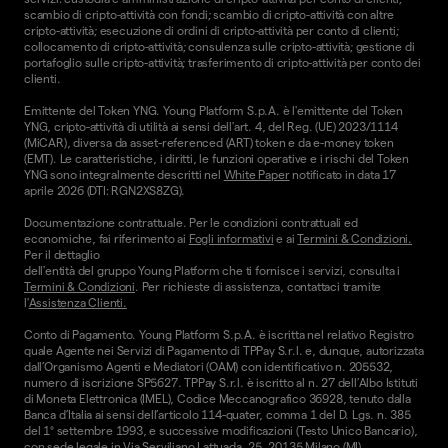
scambio di cripto-attività con fondi; scambio di cripto-attività con altre
cripto-attività; esecuzione di ordini di cripto-attività per conto di clienti;
collocamento di cripto-attività; consulenza sulle cripto-attività; gestione di
portafoglio sulle cripto-attività; trasferimento di cripto-attività per conto dei
clienti.
Emittente del Token YNG. Young Platform S.p.A. è l'emittente del Token
YNG, cripto-attività di utilità ai sensi dell'art. 4, del Reg. (UE) 2023/1114
(MiCAR), diversa da asset-referenced (ART) token e da e-money token
(EMT). Le caratteristiche, i diritti, le funzioni operative e i rischi del Token
YNG sono integralmente descritti nel
White Paper
notificato in data 17
aprile 2026 (DTI: RGN2XS8ZG).
Documentazione contrattuale. Per le condizioni contrattuali ed
economiche, fai riferimento ai
Fogli informativi
e ai
Termini & Condizioni.
Per il dettaglio
dell'entità del gruppo Young Platform che ti fornisce i servizi, consulta i
Termini & Condizioni
. Per richieste di assistenza, contattaci tramite
l'
Assistenza Clienti.
Conto di Pagamento. Young Platform S.p.A. è iscritta nel relativo Registro
quale Agente nei Servizi di Pagamento di TPPay S.r.l. e, dunque, autorizzata
dall’Organismo Agenti e Mediatori (OAM) con identificativo n. 205532,
numero di iscrizione SP5627. TPPay S.r.l. è iscritto al n. 27 dell’Albo Istituti
di Moneta Elettronica (IMEL), Codice Meccanografico 36928, tenuto dalla
Banca d’Italia ai sensi dell’articolo 114-quater, comma 1 del D. Lgs. n. 385
del 1° settembre 1993, e successive modificazioni (Testo Unico Bancario),
con sede legale in Via Serviliano Lattuada, 25, 20135 Milano (MI).