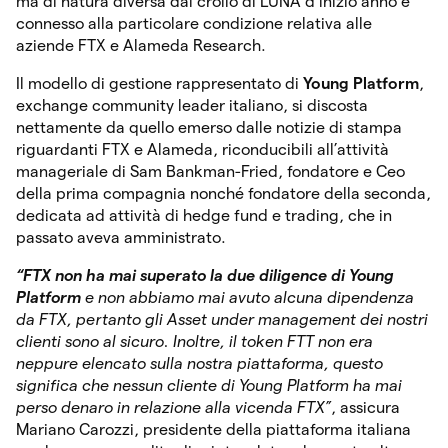
ma di natura diversa dal crollo di LUNA d’inizio anno e
connesso alla particolare condizione relativa alle
aziende FTX e Alameda Research.
Il modello di gestione rappresentato di
Young Platform
,
exchange community leader italiano, si discosta
nettamente da quello emerso dalle notizie di stampa
riguardanti FTX e Alameda, riconducibili all’attività
manageriale di Sam Bankman-Fried, fondatore e Ceo
della prima compagnia nonché fondatore della seconda,
dedicata ad attività di hedge fund e trading, che in
passato aveva amministrato.
“FTX non ha mai superato la due diligence di Young
Platform
e non abbiamo mai avuto alcuna dipendenza
da FTX, pertanto gli Asset under management dei nostri
clienti sono al sicuro. Inoltre, il token FTT non era
neppure elencato sulla nostra piattaforma, questo
significa che nessun cliente di Young Platform ha mai
perso denaro in relazione alla vicenda FTX”
, assicura
Mariano Carozzi, presidente della piattaforma italiana