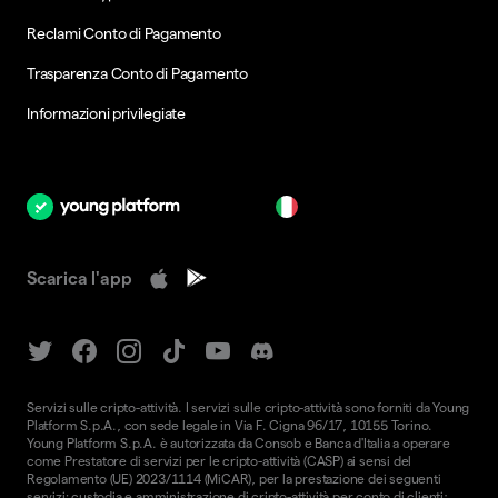
Reclami Conto di Pagamento
Trasparenza Conto di Pagamento
Informazioni privilegiate
it
Scarica l'app
Servizi sulle cripto-attività. I servizi sulle cripto-attività sono forniti da Young
Platform S.p.A., con sede legale in Via F. Cigna 96/17, 10155 Torino.
Young Platform S.p.A. è autorizzata da Consob e Banca d'Italia a operare
come Prestatore di servizi per le cripto-attività (CASP) ai sensi del
Regolamento (UE) 2023/1114 (MiCAR), per la prestazione dei seguenti
servizi: custodia e amministrazione di cripto-attività per conto di clienti;