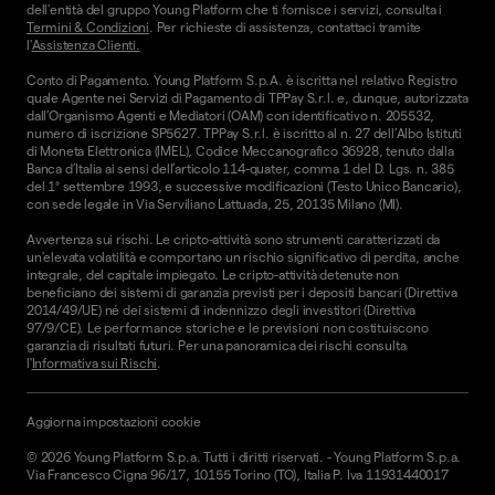
dell'entità del gruppo Young Platform che ti fornisce i servizi, consulta i
Termini & Condizioni
. Per richieste di assistenza, contattaci tramite
l'
Assistenza Clienti.
Conto di Pagamento. Young Platform S.p.A. è iscritta nel relativo Registro
quale Agente nei Servizi di Pagamento di TPPay S.r.l. e, dunque, autorizzata
dall’Organismo Agenti e Mediatori (OAM) con identificativo n. 205532,
numero di iscrizione SP5627. TPPay S.r.l. è iscritto al n. 27 dell’Albo Istituti
di Moneta Elettronica (IMEL), Codice Meccanografico 36928, tenuto dalla
Banca d’Italia ai sensi dell’articolo 114-quater, comma 1 del D. Lgs. n. 385
del 1° settembre 1993, e successive modificazioni (Testo Unico Bancario),
con sede legale in Via Serviliano Lattuada, 25, 20135 Milano (MI).
Avvertenza sui rischi. Le cripto-attività sono strumenti caratterizzati da
un'elevata volatilità e comportano un rischio significativo di perdita, anche
integrale, del capitale impiegato. Le cripto-attività detenute non
beneficiano dei sistemi di garanzia previsti per i depositi bancari (Direttiva
2014/49/UE) né dei sistemi di indennizzo degli investitori (Direttiva
97/9/CE). Le performance storiche e le previsioni non costituiscono
garanzia di risultati futuri. Per una panoramica dei rischi consulta
l'
Informativa sui Rischi
.
Aggiorna impostazioni cookie
©
2026
Young Platform S.p.a. Tutti i diritti riservati.
-
Young Platform S.p.a.
Via Francesco Cigna 96/17, 10155 Torino (TO), Italia P. Iva 11931440017