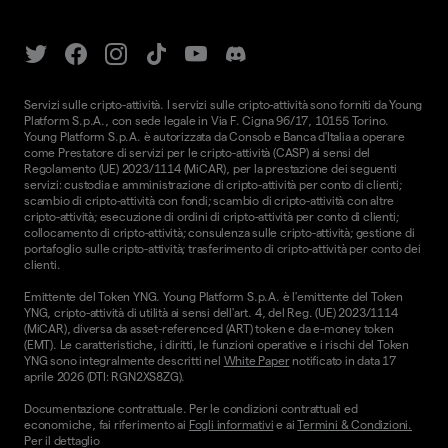
Servizi sulle cripto-attività. I servizi sulle cripto-attività sono forniti da Young
Platform S.p.A., con sede legale in Via F. Cigna 96/17, 10155 Torino.
Young Platform S.p.A. è autorizzata da Consob e Banca d'Italia a operare
come Prestatore di servizi per le cripto-attività (CASP) ai sensi del
Regolamento (UE) 2023/1114 (MiCAR), per la prestazione dei seguenti
servizi: custodia e amministrazione di cripto-attività per conto di clienti;
scambio di cripto-attività con fondi; scambio di cripto-attività con altre
cripto-attività; esecuzione di ordini di cripto-attività per conto di clienti;
collocamento di cripto-attività; consulenza sulle cripto-attività; gestione di
portafoglio sulle cripto-attività; trasferimento di cripto-attività per conto dei
clienti.
Emittente del Token YNG. Young Platform S.p.A. è l'emittente del Token
YNG, cripto-attività di utilità ai sensi dell'art. 4, del Reg. (UE) 2023/1114
(MiCAR), diversa da asset-referenced (ART) token e da e-money token
(EMT). Le caratteristiche, i diritti, le funzioni operative e i rischi del Token
YNG sono integralmente descritti nel
White Paper
notificato in data 17
aprile 2026 (DTI: RGN2XS8ZG).
Documentazione contrattuale. Per le condizioni contrattuali ed
economiche, fai riferimento ai
Fogli informativi
e ai
Termini & Condizioni.
Per il dettaglio