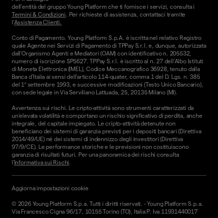
dell'entità del gruppo Young Platform che ti fornisce i servizi, consulta i
Termini & Condizioni
. Per richieste di assistenza, contattaci tramite
l'
Assistenza Clienti.
Conto di Pagamento. Young Platform S.p.A. è iscritta nel relativo Registro
quale Agente nei Servizi di Pagamento di TPPay S.r.l. e, dunque, autorizzata
dall’Organismo Agenti e Mediatori (OAM) con identificativo n. 205532,
numero di iscrizione SP5627. TPPay S.r.l. è iscritto al n. 27 dell’Albo Istituti
di Moneta Elettronica (IMEL), Codice Meccanografico 36928, tenuto dalla
Banca d’Italia ai sensi dell’articolo 114-quater, comma 1 del D. Lgs. n. 385
del 1° settembre 1993, e successive modificazioni (Testo Unico Bancario),
con sede legale in Via Serviliano Lattuada, 25, 20135 Milano (MI).
Avvertenza sui rischi. Le cripto-attività sono strumenti caratterizzati da
un'elevata volatilità e comportano un rischio significativo di perdita, anche
integrale, del capitale impiegato. Le cripto-attività detenute non
beneficiano dei sistemi di garanzia previsti per i depositi bancari (Direttiva
2014/49/UE) né dei sistemi di indennizzo degli investitori (Direttiva
97/9/CE). Le performance storiche e le previsioni non costituiscono
garanzia di risultati futuri. Per una panoramica dei rischi consulta
l'
Informativa sui Rischi
.
Aggiorna impostazioni cookie
©
2026
Young Platform S.p.a. Tutti i diritti riservati.
-
Young Platform S.p.a.
Via Francesco Cigna 96/17, 10155 Torino (TO), Italia P. Iva 11931440017