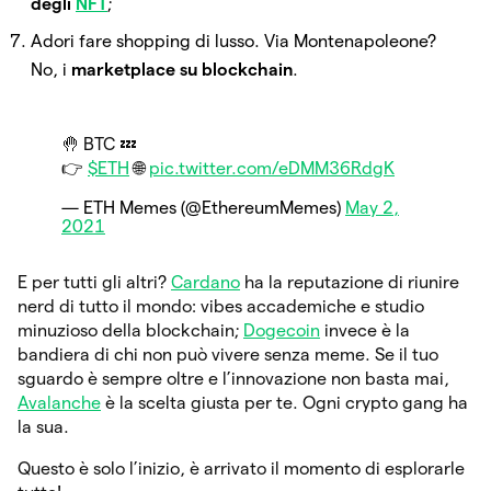
degli
NFT
;
Adori fare shopping di lusso. Via Montenapoleone?
No, i
marketplace su blockchain
.
🤚 BTC 💤
👉
$ETH
🌐
pic.twitter.com/eDMM36RdgK
— ETH Memes (@EthereumMemes)
May 2,
2021
E per tutti gli altri?
Cardano
ha la reputazione di riunire
nerd di tutto il mondo: vibes accademiche e studio
minuzioso della blockchain;
Dogecoin
invece è la
bandiera di chi non può vivere senza meme. Se il tuo
sguardo è sempre oltre e l’innovazione non basta mai,
Avalanche
è la scelta giusta per te. Ogni crypto gang ha
la sua.
Questo è solo l’inizio, è arrivato il momento di esplorarle