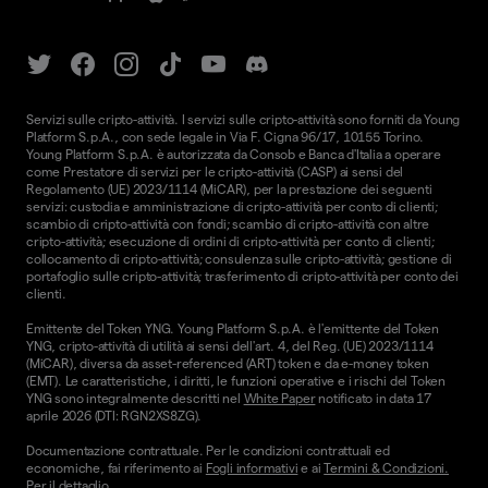
Servizi sulle cripto-attività. I servizi sulle cripto-attività sono forniti da Young
Platform S.p.A., con sede legale in Via F. Cigna 96/17, 10155 Torino.
Young Platform S.p.A. è autorizzata da Consob e Banca d'Italia a operare
come Prestatore di servizi per le cripto-attività (CASP) ai sensi del
Regolamento (UE) 2023/1114 (MiCAR), per la prestazione dei seguenti
servizi: custodia e amministrazione di cripto-attività per conto di clienti;
scambio di cripto-attività con fondi; scambio di cripto-attività con altre
cripto-attività; esecuzione di ordini di cripto-attività per conto di clienti;
collocamento di cripto-attività; consulenza sulle cripto-attività; gestione di
portafoglio sulle cripto-attività; trasferimento di cripto-attività per conto dei
clienti.
Emittente del Token YNG. Young Platform S.p.A. è l'emittente del Token
YNG, cripto-attività di utilità ai sensi dell'art. 4, del Reg. (UE) 2023/1114
(MiCAR), diversa da asset-referenced (ART) token e da e-money token
(EMT). Le caratteristiche, i diritti, le funzioni operative e i rischi del Token
YNG sono integralmente descritti nel
White Paper
notificato in data 17
aprile 2026 (DTI: RGN2XS8ZG).
Documentazione contrattuale. Per le condizioni contrattuali ed
economiche, fai riferimento ai
Fogli informativi
e ai
Termini & Condizioni.
Per il dettaglio