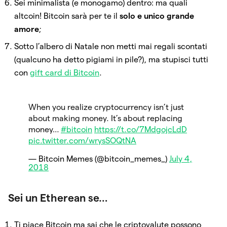
Sei minimalista (e monogamo) dentro: ma quali
altcoin! Bitcoin sarà per te il
solo e unico grande
amore
;
Sotto l’albero di Natale non metti mai regali scontati
(qualcuno ha detto pigiami in pile?), ma stupisci tutti
con
gift card di Bitcoin
.
When you realize cryptocurrency isn’t just
about making money. It’s about replacing
money…
#bitcoin
https://t.co/7MdgojcLdD
pic.twitter.com/wrysSOQtNA
— Bitcoin Memes (@bitcoin_memes_)
July 4,
2018
Sei un Etherean se…
Ti piace Bitcoin ma sai che le criptovalute possono