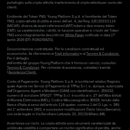
portafoglio sulle cripto-attività; trasferimento di cripto-attività per conto dei
clienti.
Emittente del Token YNG. Young Platform S.p.A. è l'emittente del Token
YNG, cripto-attività di utilità ai sensi dell'art. 4, del Reg. (UE) 2023/1114
(MiCAR), diversa da asset-referenced (ART) token e da e-money token
(EMT). Le caratteristiche, i diritti, le funzioni operative e i rischi del Token
YNG sono integralmente descritti nel
White Paper
notificato in data 17
aprile 2026 (DTI: RGN2XS8ZG).
Documentazione contrattuale. Per le condizioni contrattuali ed
economiche, fai riferimento ai
Fogli informativi
e ai
Termini & Condizioni.
Per il dettaglio
dell'entità del gruppo Young Platform che ti fornisce i servizi, consulta i
Termini & Condizioni
. Per richieste di assistenza, contattaci tramite
l'
Assistenza Clienti.
Conto di Pagamento. Young Platform S.p.A. è iscritta nel relativo Registro
quale Agente nei Servizi di Pagamento di TPPay S.r.l. e, dunque, autorizzata
dall’Organismo Agenti e Mediatori (OAM) con identificativo n. 205532,
numero di iscrizione SP5627. TPPay S.r.l. è iscritto al n. 27 dell’Albo Istituti
di Moneta Elettronica (IMEL), Codice Meccanografico 36928, tenuto dalla
Banca d’Italia ai sensi dell’articolo 114-quater, comma 1 del D. Lgs. n. 385
del 1° settembre 1993, e successive modificazioni (Testo Unico Bancario),
con sede legale in Via Serviliano Lattuada, 25, 20135 Milano (MI).
Avvertenza sui rischi. Le cripto-attività sono strumenti caratterizzati da
un'elevata volatilità e comportano un rischio significativo di perdita, anche