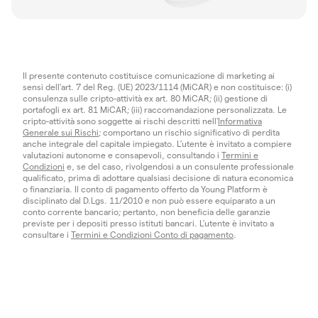
Il presente contenuto costituisce comunicazione di marketing ai
sensi dell'art. 7 del Reg. (UE) 2023/1114 (MiCAR) e non costituisce: (i)
consulenza sulle cripto-attività ex art. 80 MiCAR; (ii) gestione di
portafogli ex art. 81 MiCAR; (iii) raccomandazione personalizzata. Le
cripto-attività sono soggette ai rischi descritti nell'
Informativa
Generale sui Rischi
; comportano un rischio significativo di perdita
anche integrale del capitale impiegato. L’utente è invitato a compiere
valutazioni autonome e consapevoli, consultando i
Termini e
Condizioni
e, se del caso, rivolgendosi a un consulente professionale
qualificato, prima di adottare qualsiasi decisione di natura economica
o finanziaria. Il conto di pagamento offerto da Young Platform è
disciplinato dal D.Lgs. 11/2010 e non può essere equiparato a un
conto corrente bancario; pertanto, non beneficia delle garanzie
previste per i depositi presso istituti bancari. L’utente è invitato a
consultare i
Termini e Condizioni Conto di pagamento
.