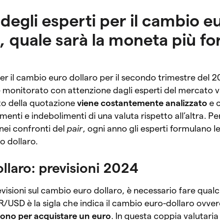
 degli esperti per il cambio e
, quale sarà la moneta più fo
 per il cambio euro dollaro per il secondo trimestre de
monitorato con attenzione dagli esperti del mercato v
to della quotazione
viene costantemente analizzato
e 
menti e indebolimenti di una valuta rispetto all’altra. P
 nei confronti del
pair
, ogni anno gli esperti formulano l
ro dollaro.
llaro: previsioni 2024
evisioni sul cambio euro dollaro, è necessario fare qual
R/USD è la sigla che indica il cambio euro-dollaro ovve
rvono per acquistare un euro
. In questa coppia valutaria 