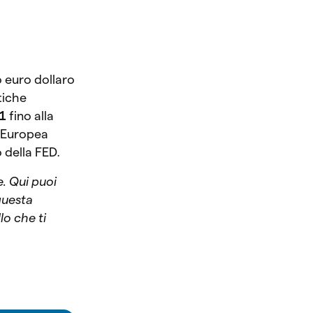
o euro dollaro
tiche
,1
fino alla
 Europea
o della FED.
e. Qui puoi
questa
lo che ti