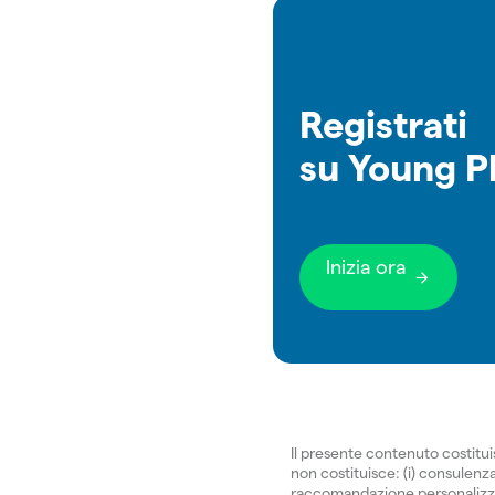
Registrati
su Young P
Inizia ora
Il presente contenuto costitu
non costituisce: (i) consulenza 
raccomandazione personalizzata.