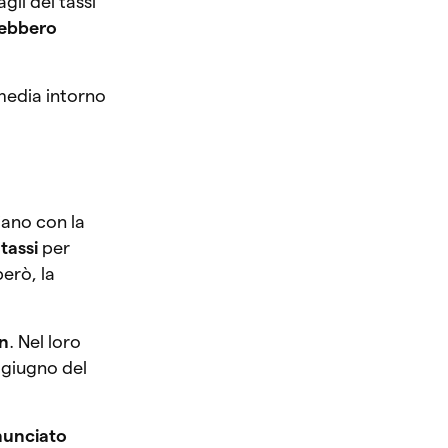
gli dei tassi
ebbero
media intorno
iano con la
 tassi
per
erò, la
en
. Nel loro
 giugno del
unciato