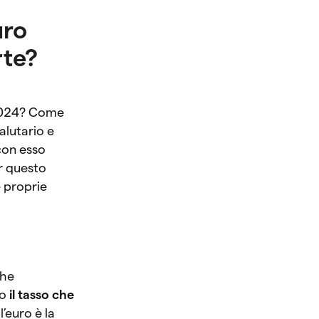
uro
rte?
l 2024? Come
alutario e
con esso
er questo
e proprie
che
ro
il tasso che
l’euro è la