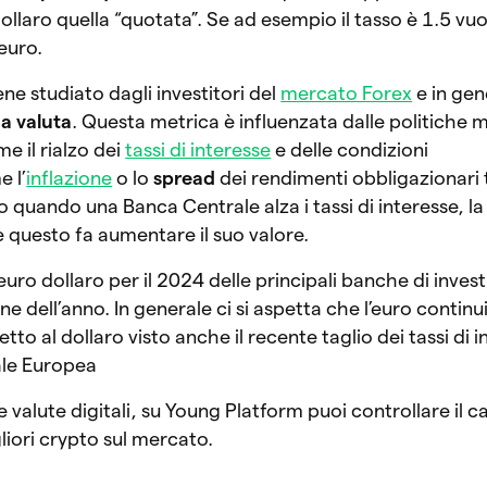
dollaro quella “quotata”. Se ad esempio il tasso è 1.5 vuo
euro.
ene studiato dagli investitori del
mercato Forex
e in gen
na valuta
. Questa metrica è influenzata dalle politiche 
e il rialzo dei
tassi di interesse
e delle condizioni
 l’
inflazione
o lo
spread
dei rendimenti obbligazionari 
o quando una Banca Centrale alza i tassi di interesse, l
e questo fa aumentare il suo valore.
euro dollaro per il 2024 delle principali banche di inve
ine dell’anno. In generale ci si aspetta che l’euro continu
to al dollaro visto anche il recente taglio dei tassi di 
ale Europea
e valute digitali, su Young Platform puoi controllare il 
gliori crypto sul mercato.