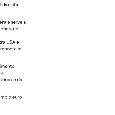
l dire che
erale serve a
monetarie
tra USA e
a moneta in
stimento
i a
interesse da
cambio euro