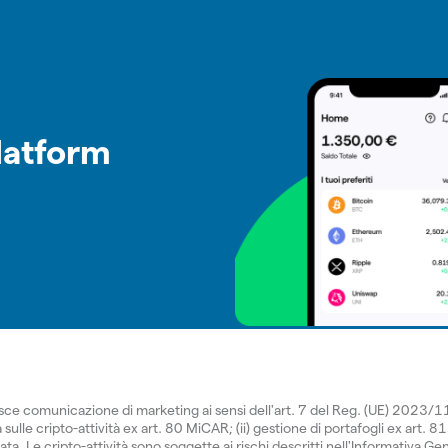
latform
isce comunicazione di marketing ai sensi dell'art. 7 del Reg. (UE) 2023/
sulle cripto-attività ex art. 80 MiCAR; (ii) gestione di portafogli ex art. 81
 Le cripto-attività sono soggette ai rischi descritti nell'
Informativa Gen