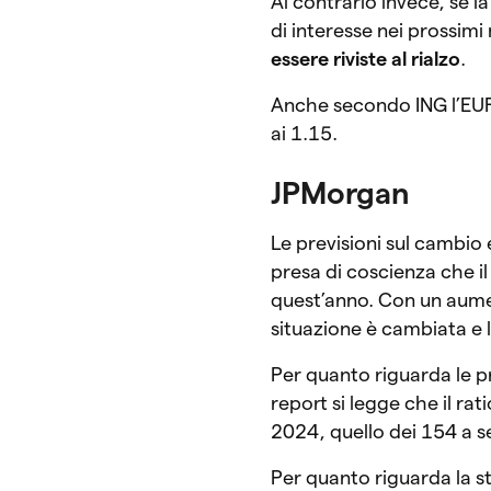
Al contrario invece, se l
di interesse nei prossim
essere riviste al rialzo
.
Anche secondo ING l’EUR
ai 1.15.
JPMorgan
Le previsioni sul cambio
presa di coscienza che i
quest’anno. Con un aumen
situazione è cambiata e l
Per quanto riguarda le p
report si legge che il ra
2024, quello dei 154 a s
Per quanto riguarda la st