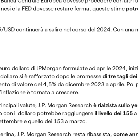
a Banca Centrale Europea dovesse procedere con altri ta
i mesi e la FED dovesse restare ferma, queste stime
potr
/USD continuerà a salire nel corso del 2024. Con una 
 euro dollaro di JPMorgan formulate ad aprile 2024, iniz
l dollaro si è rafforzato dopo le promesse
di tre tagli dei
to di valore del 4,5% da dicembre 2023 a aprile. Poi p
’inflazione è tornata a crescere.
rincipali valute, J.P. Morgan Research
è rialzista sullo y
tio con il dollaro potrebbe raggiungere
il livello dei 155
a
ettembre e quello dei 153 a marzo.
erlina, J.P. Morgan Research resta ribassista,
come ann