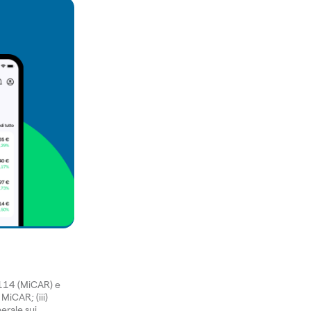
1114 (MiCAR) e
 MiCAR; (iii)
erale sui