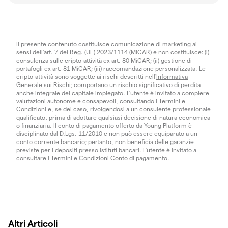
Il presente contenuto costituisce comunicazione di marketing ai
sensi dell'art. 7 del Reg. (UE) 2023/1114 (MiCAR) e non costituisce: (i)
consulenza sulle cripto-attività ex art. 80 MiCAR; (ii) gestione di
portafogli ex art. 81 MiCAR; (iii) raccomandazione personalizzata. Le
cripto-attività sono soggette ai rischi descritti nell'
Informativa
Generale sui Rischi
; comportano un rischio significativo di perdita
anche integrale del capitale impiegato. L’utente è invitato a compiere
valutazioni autonome e consapevoli, consultando i
Termini e
Condizioni
e, se del caso, rivolgendosi a un consulente professionale
qualificato, prima di adottare qualsiasi decisione di natura economica
o finanziaria. Il conto di pagamento offerto da Young Platform è
disciplinato dal D.Lgs. 11/2010 e non può essere equiparato a un
conto corrente bancario; pertanto, non beneficia delle garanzie
previste per i depositi presso istituti bancari. L’utente è invitato a
consultare i
Termini e Condizioni Conto di pagamento
.
Altri Articoli