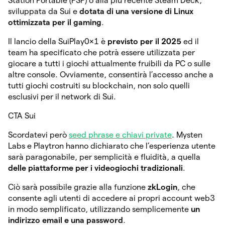
Station Portable (PSP) o alla più recente Steam Deck,
sviluppata da Sui e
dotata di una versione di Linux
ottimizzata per il gaming
.
Il lancio della SuiPlay0x1 è
previsto per il 2025
ed il
team ha specificato che potrà essere utilizzata per
giocare a tutti i giochi attualmente fruibili da PC o sulle
altre console. Ovviamente, consentirà l’accesso anche a
tutti giochi costruiti su blockchain, non solo quelli
esclusivi per il network di Sui.
CTA Sui
Scordatevi però
seed phrase e chiavi private
. Mysten
Labs e Playtron hanno dichiarato che l’esperienza utente
sarà paragonabile, per semplicità e fluidità, a quella
delle piattaforme per i videogiochi tradizionali
.
Ciò sarà possibile grazie alla funzione
zkLogin
, che
consente agli utenti di accedere ai propri account web3
in modo semplificato, utilizzando semplicemente
un
indirizzo email e una password
.