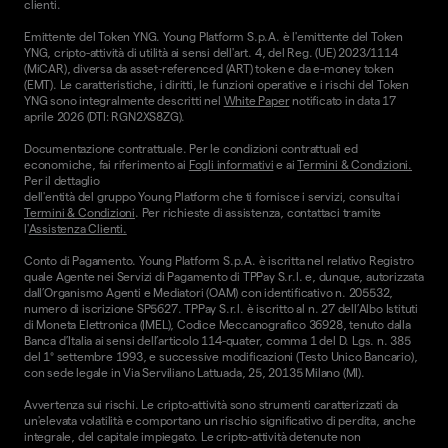
clienti.
Emittente del Token YNG. Young Platform S.p.A. è l'emittente del Token
YNG, cripto-attività di utilità ai sensi dell'art. 4, del Reg. (UE) 2023/1114
(MiCAR), diversa da asset-referenced (ART) token e da e-money token
(EMT). Le caratteristiche, i diritti, le funzioni operative e i rischi del Token
YNG sono integralmente descritti nel
White Paper
notificato in data 17
aprile 2026 (DTI: RGN2XS8ZG).
Documentazione contrattuale. Per le condizioni contrattuali ed
economiche, fai riferimento ai
Fogli informativi
e ai
Termini & Condizioni.
Per il dettaglio
dell'entità del gruppo Young Platform che ti fornisce i servizi, consulta i
Termini & Condizioni
. Per richieste di assistenza, contattaci tramite
l'
Assistenza Clienti.
Conto di Pagamento. Young Platform S.p.A. è iscritta nel relativo Registro
quale Agente nei Servizi di Pagamento di TPPay S.r.l. e, dunque, autorizzata
dall’Organismo Agenti e Mediatori (OAM) con identificativo n. 205532,
numero di iscrizione SP5627. TPPay S.r.l. è iscritto al n. 27 dell’Albo Istituti
di Moneta Elettronica (IMEL), Codice Meccanografico 36928, tenuto dalla
Banca d’Italia ai sensi dell’articolo 114-quater, comma 1 del D. Lgs. n. 385
del 1° settembre 1993, e successive modificazioni (Testo Unico Bancario),
con sede legale in Via Serviliano Lattuada, 25, 20135 Milano (MI).
Avvertenza sui rischi. Le cripto-attività sono strumenti caratterizzati da
un'elevata volatilità e comportano un rischio significativo di perdita, anche
integrale, del capitale impiegato. Le cripto-attività detenute non