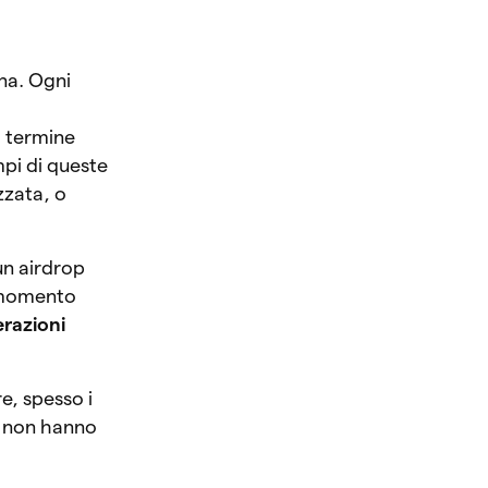
na. Ogni
a termine
mpi di queste
zzata, o
un airdrop
l momento
erazioni
e, spesso i
ti non hanno