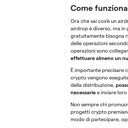
Come funziona 
Ora che sai cos’è un air
airdrop è diverso, ma in
gratuitamente bisogna ris
delle operazioni second
operazioni sono collegar
effettuare almeno un n
È importante precisare c
crypto vengono eseguite
della distribuzione,
posso
necessarie
e inviare loro
Non sempre chi promuove 
progetti crypto premiano 
modo di partecipare, op