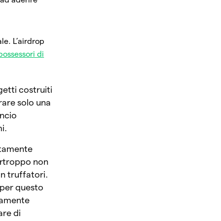
le. L’airdrop
possessori di
etti costruiti
rare solo una
ancio
i.
entamente
urtroppo non
in truffatori.
per questo
ttamente
are di