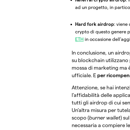
ad un progetto, in partico
Hard fork airdrop
: viene
crypto di questo genere p
ETH
in occasione dell’ag
In conclusione, un airdro
su blockchain utilizzano
mossa di marketing ma è 
ufficiale. E
per ricompens
Attenzione, se hai inten
l’affidabilità delle appli
tutti gli airdrop di cui se
Un’altra misura per tutel
scopo (
burner wallet
) su
necessaria a compiere le