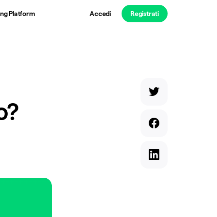
ng Platform
Accedi
Registrati
o?