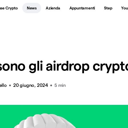
sse Crypto
News
Azienda
Appuntamenti
Step
You
ono gli airdrop crypt
ello
20 giugno, 2024
5 min