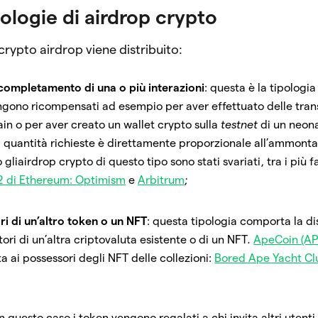
pologie di airdrop crypto
n crypto airdrop viene distribuito:
 completamento di una o più interazioni
: questa è la tipologia
ngono ricompensati ad esempio per aver effettuato delle tran
n o per aver creato un wallet crypto sulla
testnet
di un neon
a quantità richieste è direttamente proporzionale all’ammonta
 gliairdrop crypto di questo tipo sono stati svariati, tra i più 
2 di Ethereum: Optimism
e
Arbitrum
;
ri di un’altro token o un NFT
: questa tipologia comporta la di
tori di un’altra criptovaluta esistente o di un NFT.
ApeCoin (AP
ta ai possessori degli NFT delle collezioni:
Bored Ape Yacht Cl
in questo caso i token vengono regalati a chi invita altri utent