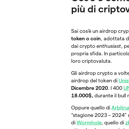
più di cripto
Sai cos’è un airdrop cry
token o coin
, adottata 
dai crypto
enthusiast
, p
propria sfida. In partico
loro criptovaluta.
Gli airdrop crypto a volt
airdrop del token di
Unis
Dicembre 2020
. I 400
UN
18.000$,
durante il bull
Oppure quello di
Arbitr
“stagione 2023 – 2024” de
di
Wormhole
, quello di
z