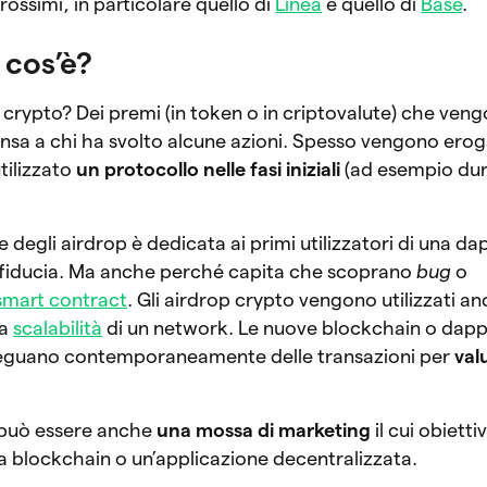
ossimi, in particolare quello di
Linea
e quello di
Base
.
 cos’è?
 crypto? Dei premi (in token o in criptovalute) che ven
nsa a chi ha svolto alcune azioni. Spesso vengono erogat
tilizzato
un protocollo nelle fasi iniziali
(ad esempio dur
te degli airdrop è dedicata ai primi utilizzatori di una d
 fiducia. Ma anche perché capita che scoprano
bug
o
smart contract
. Gli airdrop crypto vengono utilizzati a
la
scalabilità
di un network. Le nuove blockchain o dap
seguano contemporaneamente delle transazioni per
val
o può essere anche
una mossa di marketing
il cui obietti
una blockchain o un’applicazione decentralizzata.