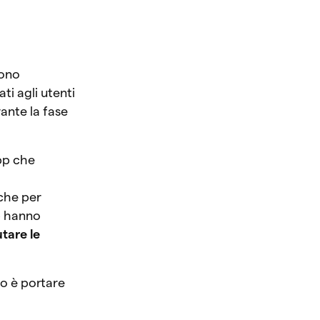
gono
i agli utenti
ante la fase
app che
nche per
p hanno
utare le
vo è portare