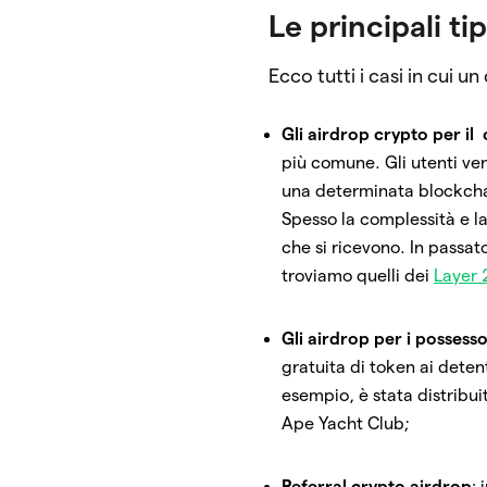
Le principali ti
Ecco tutti i casi in cui u
Gli airdrop crypto per il
più comune. Gli utenti ve
una determinata blockchai
Spesso la complessità e l
che si ricevono. In passato
troviamo quelli dei
Layer 
Gli airdrop per i possesso
gratuita di token ai deten
esempio, è stata distribui
Ape Yacht Club;
Referral
crypto airdrop
: 