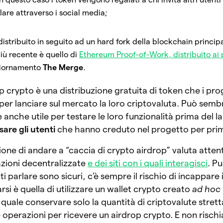
lare attraverso i social media;
 distribuito in seguito ad un hard fork della blockchain principa
iù recente è quello di
Ethereum Proof-of-Work, distribuito ai 
giornamento
The Merge
.
p crypto è una distribuzione gratuita di token che i prog
 per lanciare sul mercato la loro criptovaluta. Può semb
anche utile per testare le loro funzionalità prima del l
are gli utenti
che hanno creduto nel progetto per prim
zione di andare a “caccia di crypto airdrop” valuta att
cazioni decentralizzate
e dei siti con i quali interagisci
. P
nti parlare sono sicuri, c’è sempre il rischio di incappare 
arsi è quella di utilizzare un wallet crypto creato
ad hoc
l quale conservare solo la quantità di criptovalute stre
 operazioni per ricevere un airdrop crypto. E non rischi