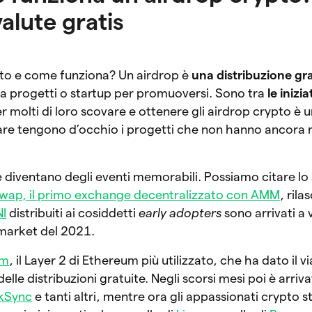
valute gratis
pto e come funziona? Un airdrop è
una distribuzione gra
da progetti o startup per promuoversi. Sono tra
le inizi
er molti di loro scovare e ottenere gli airdrop crypto è 
lare tengono d’occhio i progetti che non hanno ancora ri
e diventano degli eventi memorabili. Possiamo citare lo
wap, il primo exchange decentralizzato con AMM
, rila
I
distribuiti ai cosiddetti
early adopters
sono arrivati a 
 market del 2021.
um
, il Layer 2 di Ethereum più utilizzato, che ha dato il vi
lle distribuzioni gratuite. Negli scorsi mesi poi è arriva
kSync
e tanti altri, mentre ora gli appassionati crypto 