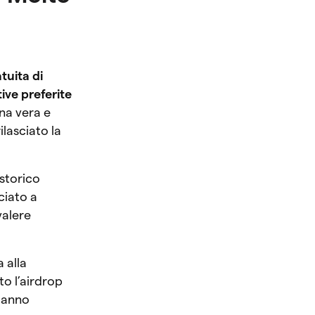
tuita di
ative preferite
una vera e
lasciato la
 storico
sciato a
valere
a alla
to l’airdrop
stanno