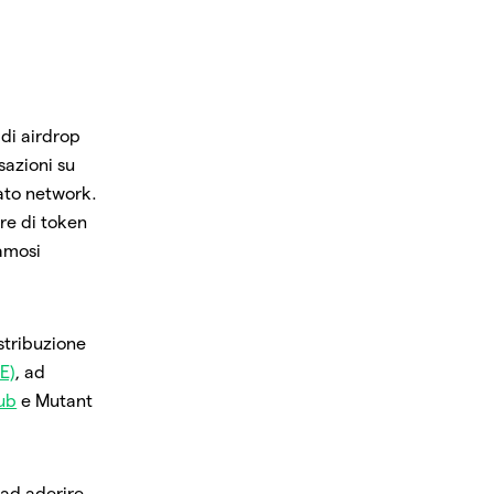
 di airdrop
sazioni su
ato network.
re di token
famosi
stribuzione
E)
, ad
ub
e Mutant
i ad aderire