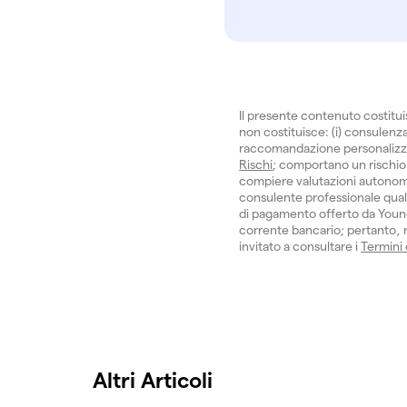
Il presente contenuto costitu
non costituisce: (i) consulenza 
raccomandazione personalizzata.
Rischi
; comportano un rischio 
compiere valutazioni autonom
consulente professionale quali
di pagamento offerto da Young
corrente bancario; pertanto, no
invitato a consultare i
Termini
Altri Articoli