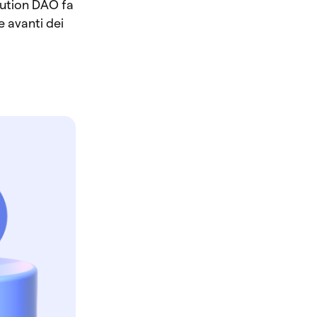
itution DAO fa
e avanti dei