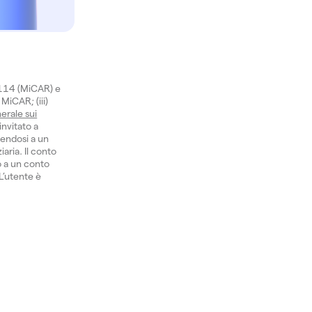
1114 (MiCAR) e
 MiCAR; (iii)
erale sui
invitato a
gendosi a un
aria. Il conto
o a un conto
 L’utente è