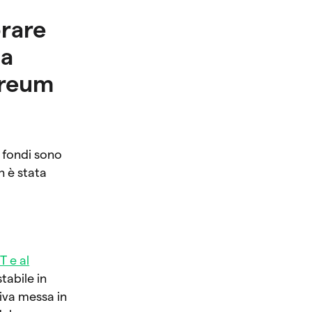
prare
Ha
hereum
 fondi sono
 è stata
T e al
tabile in
iva messa in