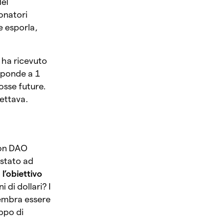
el
donatori
e esporla,
 ha ricevuto
isponde a 1
osse future.
ettava.
ion DAO
astato ad
l’obiettivo
 di dollari? I
sembra essere
ppo di