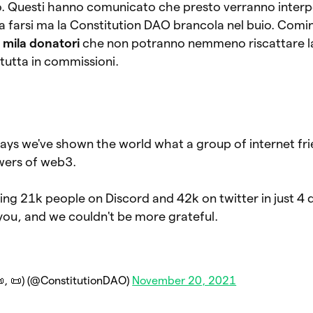
o. Questi hanno comunicato che presto verranno interpel
 da farsi ma la Constitution DAO brancola nel buio. Comin
 mila donatori
che non potranno nemmeno riscattare l
tutta in commissioni.
ays we've shown the world what a group of internet fr
wers of web3.
ing 21k people on Discord and 42k on twitter in just 4 
 you, and we couldn't be more grateful.
, 📜) (@ConstitutionDAO)
November 20, 2021