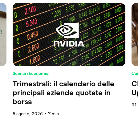
Scenari Economici
Cur
Trimestrali: il calendario delle
C
principali aziende quotate in
U
borsa
31 
5 agosto, 2026
7
min
●