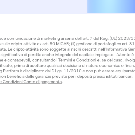
isce comunicazione di marketing ai sensi dell'art. 7 del Reg. (UE) 2023/
sulle cripto-attività ex art. 80 MiCAR; (ii) gestione di portafogli ex art. 81
 Le cripto-attività sono soggette ai rischi descritti nell'
Informativa Gen
significativo di perdita anche integrale del capitale impiegato. L’utente è 
e e consapevoli, consultando i
Termini e Condizioni
e, se del caso, rivol
ficato, prima di adottare qualsiasi decisione di natura economica o finanzi
 Platform è disciplinato dal D.Lgs. 11/2010 e non può essere equiparat
n beneficia delle garanzie previste per i depositi presso istituti bancari.
 e Condizioni Conto di pagamento
.