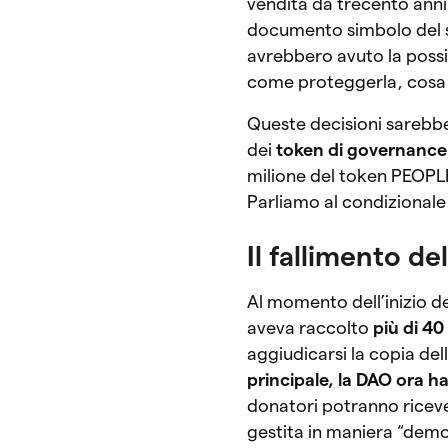
vendita da trecento anni.
documento simbolo del 
avrebbero avuto la possib
come proteggerla, cosa f
Queste decisioni sarebbe
dei
token di governance
milione del token PEOPL
Parliamo al condizionale
Il fallimento de
Al momento dell’inizio d
aveva raccolto
più di 40 
aggiudicarsi la copia del
principale, la DAO ora h
donatori potranno ricev
gestita in maniera “demo