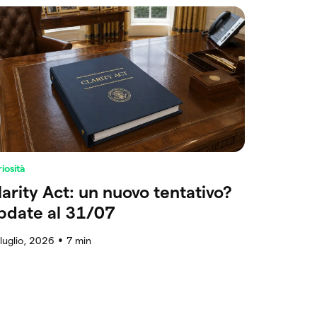
iosità
larity Act: un nuovo tentativo?
pdate al 31/07
luglio, 2026
7
min
●