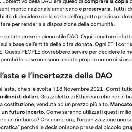
 L’obiettivo della DAO era quello di
comprare la copia
d
sentimento nazionale americano
e preservarla
. Tutti i 
ilità di decidere della sorte dell’oggetto prezioso: dov
are per renderla a disposizione della comunità.
ro state prese in pieno stile DAO. Ogni donatore infatti
sulla base dell’entità della cifra donata. Ogni ETH corr
E. Questi PEOPLE dovrebbero servire per decidere le m
 perché le cose non sono andate proprio come ci si asp
ll’asta e l’incertezza della DAO
ell’asta, che si è svolta il 18 Novembre 2021, Constitut
milioni di dollari
. Gruzzoletto di Ethereum che non è b
la costituzione, venduta ad un prezzo più alto.
Mancato 
a un futuro incerto.
Come saranno utilizzati questi milioni
ere un rimborso? Ora come ora, l’organizzazione non 
cratica” perché le decisioni sono prese dal piccolo gru