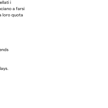
lati i
ciano a farsi
a loro quota
iends
days.