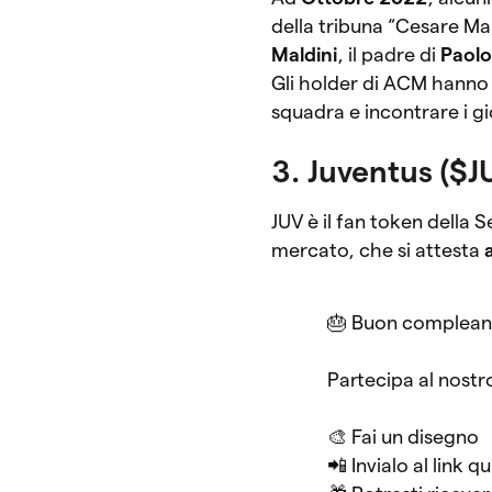
della tribuna “Cesare Ma
Maldini
, il padre di
Paolo
Gli holder di ACM hanno 
squadra e incontrare i gi
3. Juventus ($J
JUV è il fan token della Se
mercato, che si attesta
🎂 Buon complea
Partecipa al nostro
🎨 Fai un disegno
📲 Invialo al link q