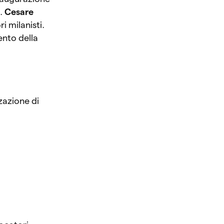
a.
Cesare
ri milanisti.
ento della
zzazione di