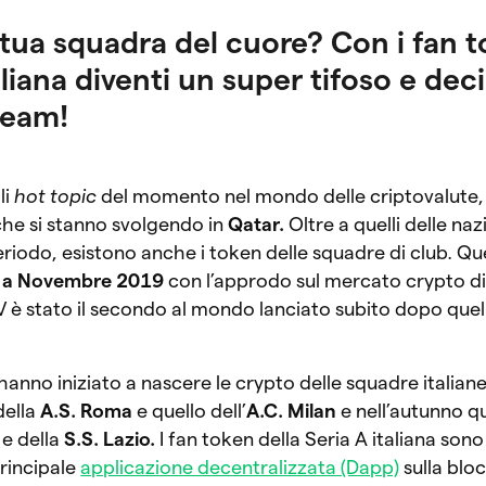
 tua squadra del cuore? Con i fan 
aliana diventi un super tifoso e deci
team!
li
hot topic
del momento nel mondo delle criptovalute, 
he si stanno svolgendo in
Qatar.
Oltre a quelli delle naz
riodo, esistono anche i token delle squadre di club. Qu
a
a Novembre 2019
con l’approdo sul mercato crypto d
UV è stato il secondo al mondo lanciato subito dopo quel
nno iniziato a nascere le crypto delle squadre italiane 
della
A.S. Roma
e quello dell’
A.C. Milan
e nell’autunno qu
e della
S.S. Lazio.
I fan token della Seria A italiana sono
principale
applicazione decentralizzata (Dapp)
sulla blo