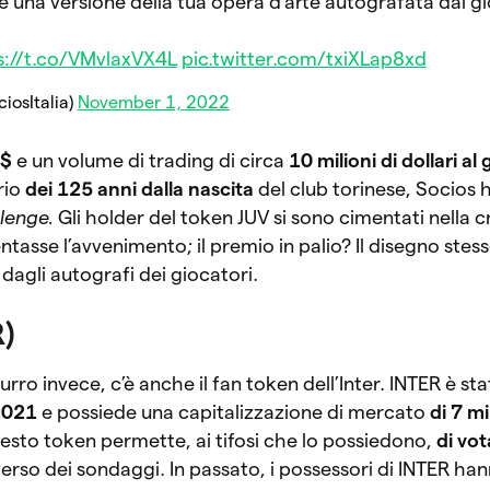
re una versione della tua opera d'arte autografata dai g
s://t.co/VMvlaxVX4L
pic.twitter.com/txiXLap8xd
iosItalia)
November 1, 2022
2$
e un volume di trading di circa
10 milioni di dollari al
rio
dei 125 anni dalla nascita
del club torinese, Socios 
llenge.
Gli holder del token JUV si sono cimentati nella c
asse l’avvenimento; il premio in palio? Il disegno stess
o dagli autografi dei giocatori.
R)
urro invece, c’è anche il fan token dell’Inter. INTER è st
2021
e possiede una capitalizzazione di mercato
di 7 mi
esto token permette, ai tifosi che lo possiedono,
di vot
verso dei sondaggi. In passato, i possessori di INTER ha