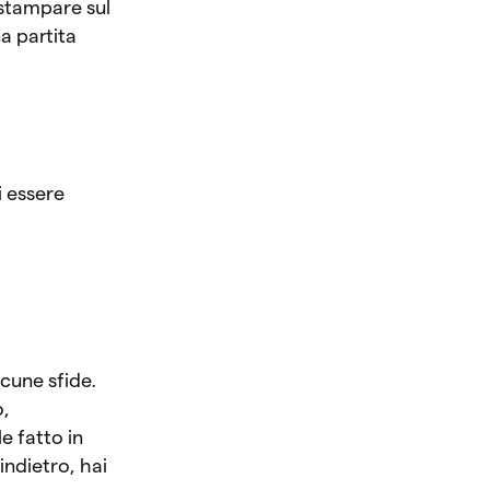
 stampare sul
a partita
i essere
lcune sfide.
o,
e fatto in
indietro, hai