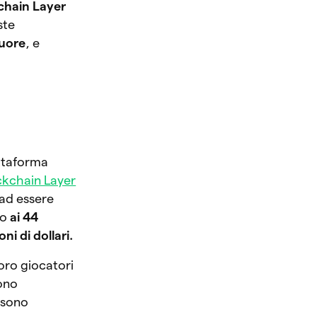
kchain Layer
ste
cuore
, e
attaforma
ockchain Layer
 ad essere
no
ai 44
ni di dollari.
loro giocatori
sono
e sono