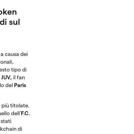
token
di sul
a causa dei
ionali,
esto tipo di
i
JUV,
il fan
lo del
Paris
più titolate.
ello dell’
F.C.
 stati
ckchain di