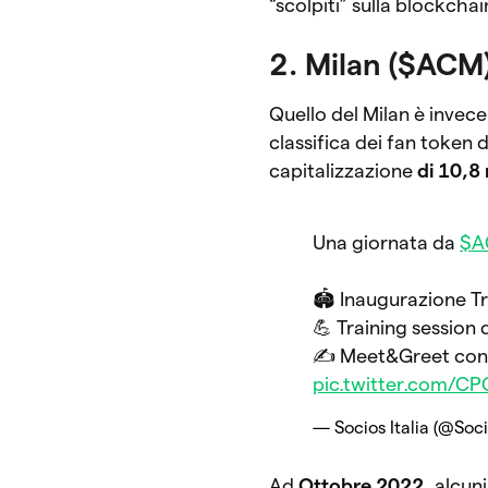
“scolpiti” sulla blockcha
2. Milan ($ACM
Quello del Milan è invece
classifica dei fan token 
capitalizzazione
di 10,8 
Una giornata da
$A
🏟 Inaugurazione Tr
💪 Training session d
✍️ Meet&Greet con 
pic.twitter.com/C
— Socios Italia (@Soci
Ad
Ottobre 2022
, alcun