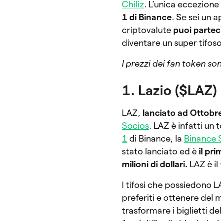
Chiliz
. L’unica eccezione 
1 di Binance
. Se sei un 
criptovalute
puoi partec
diventare un super tifos
I prezzi dei fan token son
1. Lazio ($LAZ)
LAZ,
lanciato ad Ottobr
Socios
. LAZ è infatti un 
1
di Binance, la
Binance 
stato lanciato ed è
il pri
milioni di dollari.
LAZ è il
I tifosi che possiedono L
preferiti e ottenere del 
trasformare i biglietti del