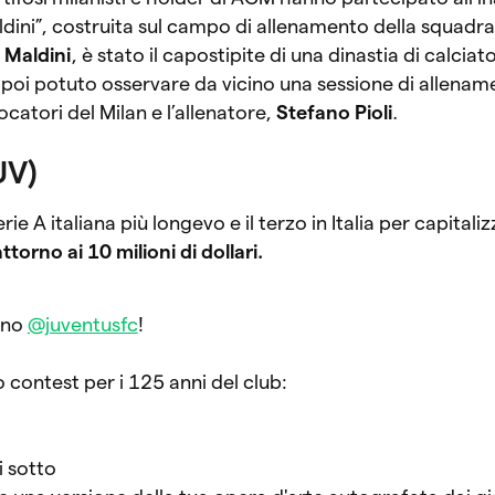
ldini”, costruita sul campo di allenamento della squadr
 Maldini
, è stato il capostipite di una dinastia di calciato
poi potuto osservare da vicino una sessione di allenam
ocatori del Milan e l’allenatore,
Stefano Pioli
.
UV)
rie A italiana più longevo e il terzo in Italia per capitali
attorno ai 10 milioni di dollari.
nno
@juventusfc
!
 contest per i 125 anni del club:
ui sotto