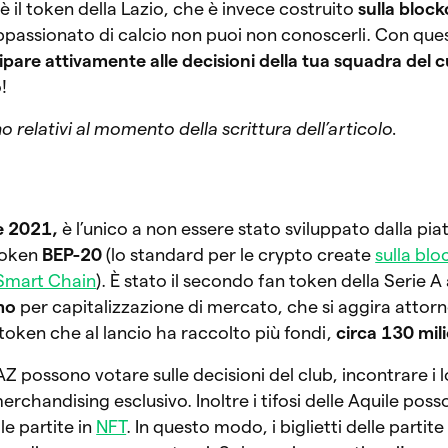
è il token della Lazio, che è invece costruito
sulla bloc
appassionato di calcio non puoi non conoscerli. Con que
ipare attivamente alle decisioni della tua squadra del 
o!
o relativi al momento della scrittura dell’articolo.
e 2021,
è l’unico a non essere stato sviluppato dalla pi
token
BEP-20
(lo standard per le crypto create
sulla bl
Smart Chain
). È stato il secondo fan token della Serie A
mo
per capitalizzazione di mercato, che si aggira attor
 token che al lancio ha raccolto più fondi,
circa 130 milio
AZ possono votare sulle decisioni del club, incontrare i 
merchandising esclusivo. Inoltre i tifosi delle Aquile pos
le partite in
NFT
. In questo modo, i biglietti delle partit