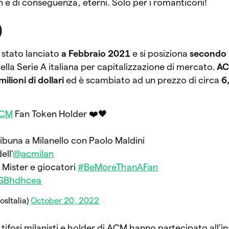
in e di conseguenza, eterni. Solo per i romanticoni!
)
 stato lanciato
a Febbraio 2021
e si posiziona
secondo
della Serie A italiana per capitalizzazione di mercato.
A
milioni di dollari
ed è scambiato ad un prezzo di circa
6
CM
Fan Token Holder ❤️🖤
ibuna a Milanello con Paolo Maldini
ell'
@acmilan
Mister e giocatori
#BeMoreThanAFan
PGBhdhcea
osItalia)
October 20, 2022
i tifosi milanisti e holder di ACM hanno partecipato all’