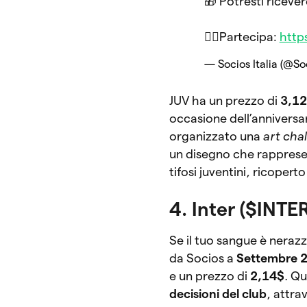
🎁 Potresti riceve
👉🏻Partecipa:
http
— Socios Italia (@Soc
JUV ha un prezzo di
3,1
occasione dell’anniversa
organizzato una
art cha
un disegno che rappresent
tifosi juventini, ricopert
4. Inter ($INTE
Se il tuo sangue è nerazz
da Socios a
Settembre 
e un prezzo di
2,14$
. Qu
decisioni del club
, attra