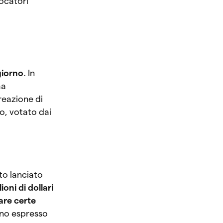
iocatori
 giorno
. In
ha
reazione di
o, votato dai
ato lanciato
lioni di dollari
are certe
nno espresso