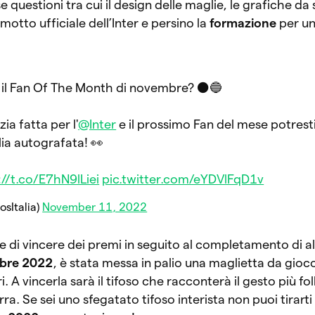
e questioni tra cui il design delle maglie, le grafiche da
motto ufficiale dell’Inter e persino la
formazione
per un
à il Fan Of The Month di novembre? ⚫️🔵
a fatta per l'
@Inter
e il prossimo Fan del mese potrest
lia autografata! 👀
://t.co/E7hN9lLiei
pic.twitter.com/eYDVlFqD1v
osItalia)
November 11, 2022
te di vincere dei premi in seguito al completamento di a
bre 2022
, è stata messa in palio una maglietta da gioc
 A vincerla sarà il tifoso che racconterà il gesto più foll
a. Se sei uno sfegatato tifoso interista non puoi tirarti 