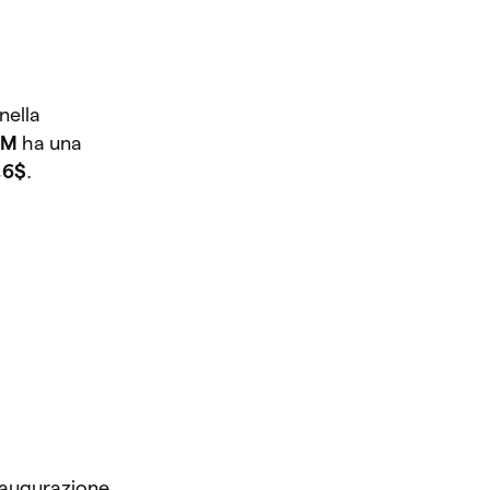
nella
CM
ha una
,6$
.
inaugurazione