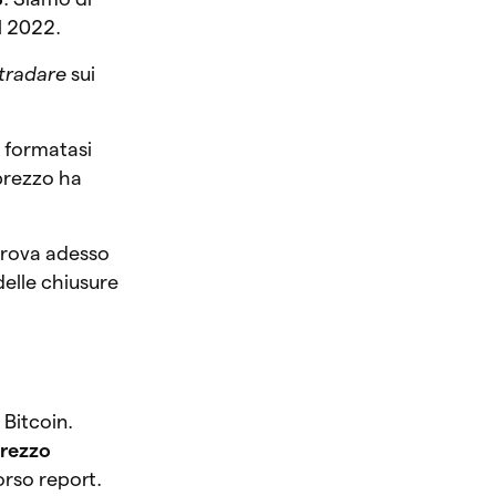
il 2022.
tradare
sui
a formatasi
 prezzo ha
i trova adesso
delle chiusure
Bitcoin.
prezzo
orso report.