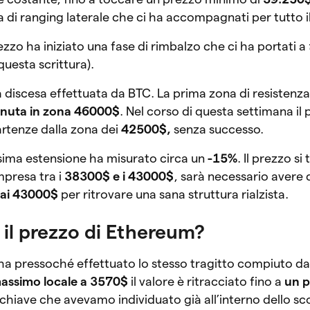
cia di ranging laterale che ci ha accompagnati per tutto 
prezzo ha iniziato una fase di rimbalzo che ci ha portati a
uesta scrittura).
 discesa effettuata da BTC. La prima zona di resistenz
venuta in zona 46000$
. Nel corso di questa settimana il
artenze dalla zona dei
42500$,
senza successo.
sima estensione ha misurato circa un
-15%
. Il prezzo s
mpresa tra i
38300$ e i 43000$
, sarà necessario avere 
 ai 43000$
per ritrovare una sana struttura rialzista.
il prezzo di Ethereum?
ha pressoché effettuato lo stesso tragitto compiuto da 
massimo locale a 3570$
il valore è ritracciato fino a
un 
lo chiave che avevamo individuato già all’interno dello sc