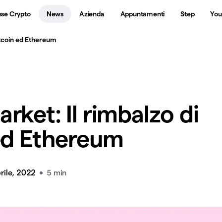
sse Crypto
News
Azienda
Appuntamenti
Step
You
itcoin ed Ethereum
rket: Il rimbalzo di
ed Ethereum
rile, 2022
5 min