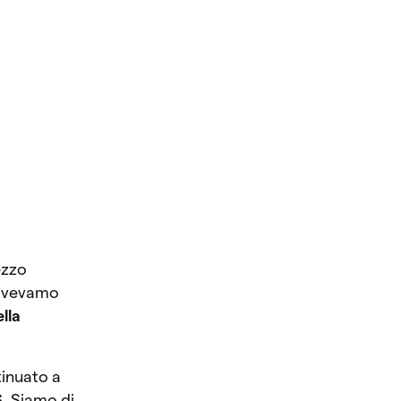
ezzo
vevamo
lla
inuato a
$
. Siamo di