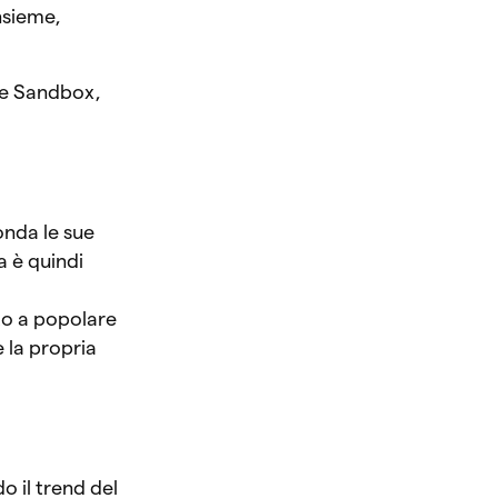
Insieme,
he Sandbox,
onda le sue
a è quindi
to a popolare
 la propria
 il trend del