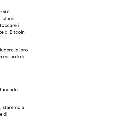
 si è
 ultimi
 toccare i
e di Bitcoin
iudere le loro
 miliardi di
, facendo
a, staremo a
e di