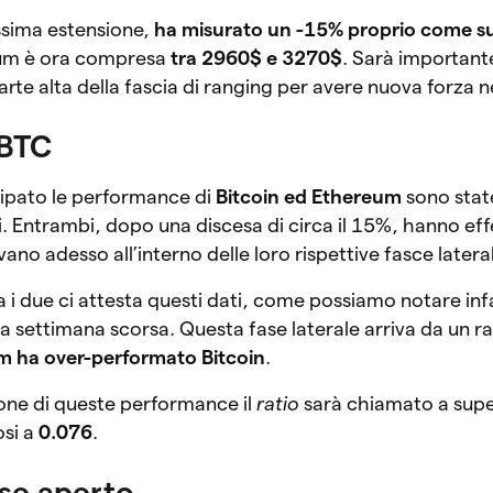
ssima estensione,
ha misurato un -15% proprio come su
reum è ora compresa
tra 2960$ e 3270$
. Sarà importante
parte alta della fascia di ranging per avere nuova forza 
/BTC
ipato le performance di
Bitcoin ed Ethereum
sono state
ni. Entrambi, dopo una discesa di circa il 15%, hanno ef
ovano adesso all’interno delle loro rispettive fasce lateral
ra i due ci attesta questi dati, come possiamo notare infa
a la settimana scorsa. Questa fase laterale arriva da un ral
 ha over-performato Bitcoin
.
one di queste performance il
ratio
sarà chiamato a super
osi a
0.076
.
sse aperto