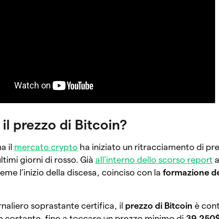
l prezzo di Bitcoin?
a il
mercato crypto
ha iniziato un ritracciamento di pr
ltimi giorni di rosso. Già
all’interno dello scorso report
a
ieme l’inizio della discesa, coinciso con la
formazione de
rnaliero soprastante certifica, il
prezzo di Bitcoin
è cont
 costante, fino a toccare un prezzo minimo di
39.250