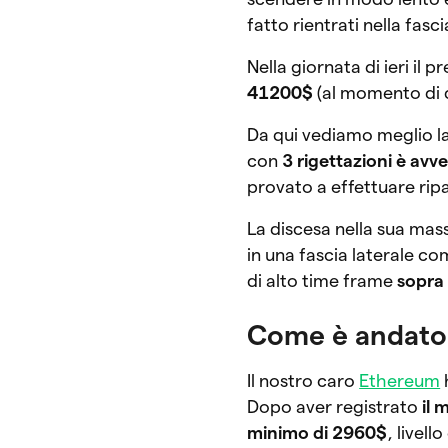
fatto rientrati nella fas
Nella giornata di ieri il 
41200$
(al momento di q
Da qui vediamo meglio la
con
3 rigettazioni è av
provato a effettuare rip
La discesa nella sua mas
in una fascia laterale co
di alto time frame
sopra
Come è andato 
Il nostro caro
Ethereum
Dopo aver registrato
il 
minimo di 2960$
, livel