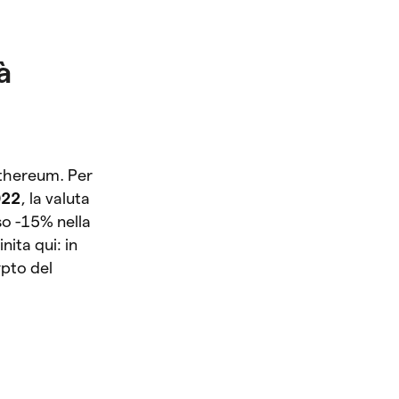
à
Ethereum. Per
2022
, la valuta
so -15% nella
nita qui: in
ypto del