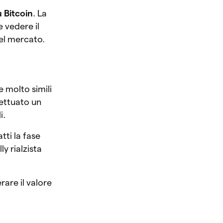
 Bitcoin
. La
 vedere il
nel mercato.
 molto simili
fettuato un
i.
tti la fase
ly rialzista
are il valore