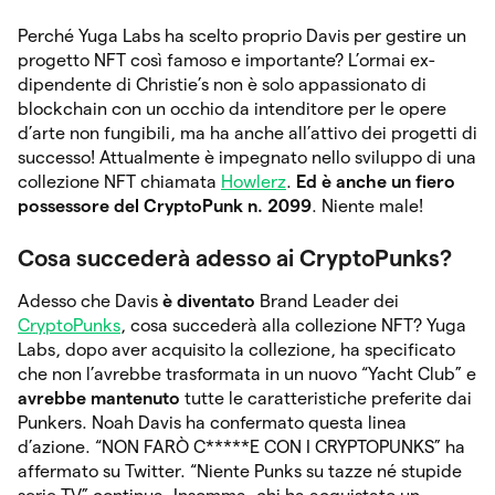
Perché Yuga Labs ha scelto proprio Davis per gestire un
progetto NFT così famoso e importante? L’ormai ex-
dipendente di Christie’s non è solo appassionato di
blockchain con un occhio da intenditore per le opere
d’arte non fungibili, ma ha anche all’attivo dei progetti di
successo! Attualmente è impegnato nello sviluppo di una
collezione NFT chiamata
Howlerz
.
Ed è anche un fiero
possessore del CryptoPunk n. 2099
. Niente male!
Cosa succederà adesso ai CryptoPunks?
Adesso che Davis
è diventato
Brand Leader dei
CryptoPunks
, cosa succederà alla collezione NFT? Yuga
Labs, dopo aver acquisito la collezione, ha specificato
che non l’avrebbe trasformata in un nuovo “Yacht Club” e
avrebbe mantenuto
tutte le caratteristiche preferite dai
Punkers. Noah Davis ha confermato questa linea
d’azione. “NON FARÒ C*****E CON I CRYPTOPUNKS” ha
affermato su Twitter. “Niente Punks su tazze né stupide