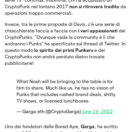
serie TV” continua. Insomma, chi ha acquistato un
CryptoPunk nel lontano 2017
non si ritroverà tradito
da
operazioni troppo commerciali
.
Invece, tra le prime proposte di Davis, c’è una serie di
chiacchierate faccia a faccia con
i veri appassionati
dei
CryptoPunks. “Ovunque vada la community è lì che
andranno i Punks” ha specificato sul thread di Twitter. In
questo modo
lo spirito dei primi Punkers
e dei
CryptoPunks non andrà perduto dietro trovate
pubblicitarie!
What Noah will be bringing to the table is for
him to share. Much like us, he has no vision of
Punks that includes rushed brand deals, shitty
TV shows, or licensed lunchboxes.
— Garga.eth (@CryptoGarga)
June 19, 2022
Uno dei fondatori delle Bored Ape,
Garga
, ha scritto