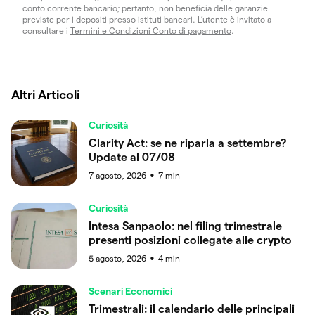
conto corrente bancario; pertanto, non beneficia delle garanzie
previste per i depositi presso istituti bancari. L’utente è invitato a
consultare i
Termini e Condizioni Conto di pagamento
.
Altri Articoli
Curiosità
Clarity Act: se ne riparla a settembre?
Update al 07/08
7 agosto, 2026
7
min
●
Curiosità
Intesa Sanpaolo: nel filing trimestrale
presenti posizioni collegate alle crypto
5 agosto, 2026
4
min
●
Scenari Economici
Trimestrali: il calendario delle principali