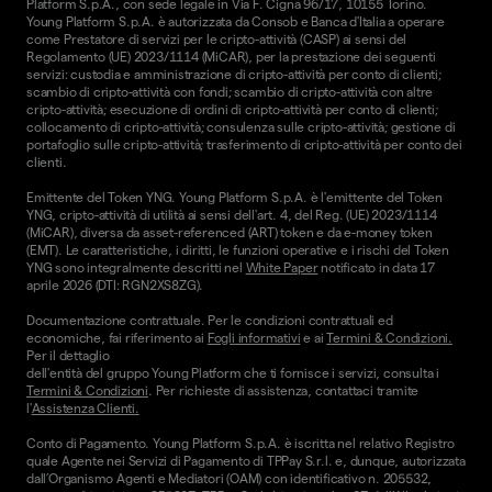
Platform S.p.A., con sede legale in Via F. Cigna 96/17, 10155 Torino.
Young Platform S.p.A. è autorizzata da Consob e Banca d'Italia a operare
come Prestatore di servizi per le cripto-attività (CASP) ai sensi del
Regolamento (UE) 2023/1114 (MiCAR), per la prestazione dei seguenti
servizi: custodia e amministrazione di cripto-attività per conto di clienti;
scambio di cripto-attività con fondi; scambio di cripto-attività con altre
cripto-attività; esecuzione di ordini di cripto-attività per conto di clienti;
collocamento di cripto-attività; consulenza sulle cripto-attività; gestione di
portafoglio sulle cripto-attività; trasferimento di cripto-attività per conto dei
clienti.
Emittente del Token YNG. Young Platform S.p.A. è l'emittente del Token
YNG, cripto-attività di utilità ai sensi dell'art. 4, del Reg. (UE) 2023/1114
(MiCAR), diversa da asset-referenced (ART) token e da e-money token
(EMT). Le caratteristiche, i diritti, le funzioni operative e i rischi del Token
YNG sono integralmente descritti nel
White Paper
notificato in data 17
aprile 2026 (DTI: RGN2XS8ZG).
Documentazione contrattuale. Per le condizioni contrattuali ed
economiche, fai riferimento ai
Fogli informativi
e ai
Termini & Condizioni.
Per il dettaglio
dell'entità del gruppo Young Platform che ti fornisce i servizi, consulta i
Termini & Condizioni
. Per richieste di assistenza, contattaci tramite
l'
Assistenza Clienti.
Conto di Pagamento. Young Platform S.p.A. è iscritta nel relativo Registro
quale Agente nei Servizi di Pagamento di TPPay S.r.l. e, dunque, autorizzata
dall’Organismo Agenti e Mediatori (OAM) con identificativo n. 205532,