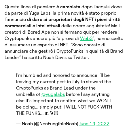
Questa linea di pensiero
è cambiata
dopo l’acquisizione
da parte di Yuga Labs: la prima novità è stato proprio
l’annuncio
di dare ai proprietari degli NFT i pieni diritti
commerciali e intellettuali
delle opere acquistate! Ma i
creatori di Bored Ape non si fermano qui: per rendere i
Cryptopunks ancora più “a prova di
Web3
”, hanno scelto
di assumere un esperto di NFT. “Sono onorato di
annunciare che gestirò i CryptoPunks in qualità di Brand
Leader” ha scritto Noah Davis su Twitter.
I’m humbled and honored to announce I’ll be
leaving my current post in July to steward the
CryptoPunks as Brand Lead under the
umbrella of
@yugalabs
before I say anything
else it’s important to confirm what we WON’T
be doing… simply put: I WILL NOT FUCK WITH
THE PUNKS… 🧵👇🏻
— Noah (@NonFungibleNoah)
June 19, 2022