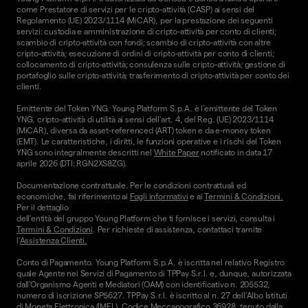
come Prestatore di servizi per le cripto-attività (CASP) ai sensi del
Regolamento (UE) 2023/1114 (MiCAR), per la prestazione dei seguenti
servizi: custodia e amministrazione di cripto-attività per conto di clienti;
scambio di cripto-attività con fondi; scambio di cripto-attività con altre
cripto-attività; esecuzione di ordini di cripto-attività per conto di clienti;
collocamento di cripto-attività; consulenza sulle cripto-attività; gestione di
portafoglio sulle cripto-attività; trasferimento di cripto-attività per conto dei
clienti.
Emittente del Token YNG. Young Platform S.p.A. è l'emittente del Token
YNG, cripto-attività di utilità ai sensi dell'art. 4, del Reg. (UE) 2023/1114
(MiCAR), diversa da asset-referenced (ART) token e da e-money token
(EMT). Le caratteristiche, i diritti, le funzioni operative e i rischi del Token
YNG sono integralmente descritti nel
White Paper
notificato in data 17
aprile 2026 (DTI: RGN2XS8ZG).
Documentazione contrattuale. Per le condizioni contrattuali ed
economiche, fai riferimento ai
Fogli informativi
e ai
Termini & Condizioni.
Per il dettaglio
dell'entità del gruppo Young Platform che ti fornisce i servizi, consulta i
Termini & Condizioni
. Per richieste di assistenza, contattaci tramite
l'
Assistenza Clienti.
Conto di Pagamento. Young Platform S.p.A. è iscritta nel relativo Registro
quale Agente nei Servizi di Pagamento di TPPay S.r.l. e, dunque, autorizzata
dall’Organismo Agenti e Mediatori (OAM) con identificativo n. 205532,
numero di iscrizione SP5627. TPPay S.r.l. è iscritto al n. 27 dell’Albo Istituti
di Moneta Elettronica (IMEL), Codice Meccanografico 36928, tenuto dalla