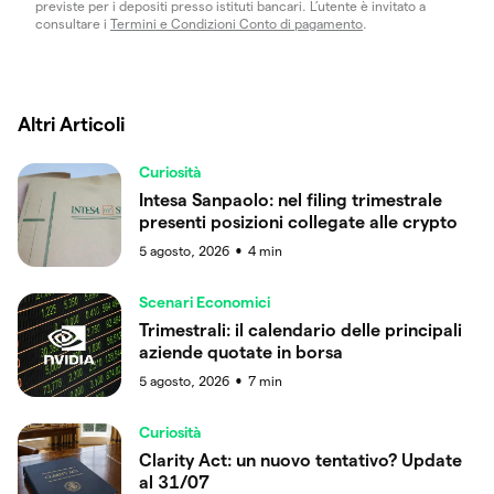
previste per i depositi presso istituti bancari. L’utente è invitato a
consultare i
Termini e Condizioni Conto di pagamento
.
Altri Articoli
Curiosità
Intesa Sanpaolo: nel filing trimestrale
presenti posizioni collegate alle crypto
5 agosto, 2026
4
min
●
Scenari Economici
Trimestrali: il calendario delle principali
aziende quotate in borsa
5 agosto, 2026
7
min
●
Curiosità
Clarity Act: un nuovo tentativo? Update
al 31/07