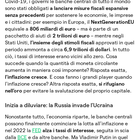
Covid-19, i governi le banche centrali di tutto il mondo
sono stati obbligati
a lanciare
misure fiscali espansive
senza precedenti
per sostenere le economie, le imprese
e i cittadini: per esempio in Europa, il
NextGenerationEU
equivale a
806 miliardi di euro
– ma è parte di un
pacchetto di aiuti di
2 trilioni di euro
– mentre negli
Stati Uniti,
l’insieme degli stimoli fiscali
approvati in quel
periodo ammonta a circa
6,9 trilioni di dollari
. In tutto
ciò, i tassi di interesse erano vicini allo zero. Cosa
succede quando la quantità di moneta circolante
aumenta in maniera così imponente? Risposta esatta,
l’inflazione cresce
. E cosa fanno i grandi player quando
l’inflazione cresce? Altra risposta esatta,
si rifugiano
nell’oro
per evitare la svalutazione del proprio capitale.
Inizia a diluviare: la Russia invade l’Ucraina
Nonostante tutto, l’economia riparte, le banche centrali
possono finalmente cominciare la lotta all’inflazione e
nel 2022 la
FED
alza i tassi di interesse
, seguita in scia
dalla
BCE
e da altre banche. Ma Vladimir Putin in quel