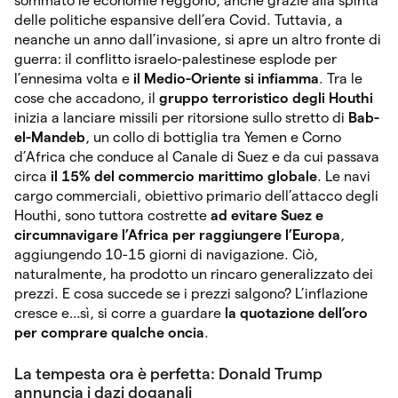
sommato le economie reggono, anche grazie alla spinta
delle politiche espansive dell’era Covid. Tuttavia, a
neanche un anno dall’invasione, si apre un altro fronte di
guerra: il conflitto israelo-palestinese esplode per
l’ennesima volta e
il Medio-Oriente si infiamma
. Tra le
cose che accadono, il
gruppo terroristico degli Houthi
inizia a lanciare missili per ritorsione sullo stretto di
Bab-
el-Mandeb
, un collo di bottiglia tra Yemen e Corno
d’Africa che conduce al Canale di Suez e da cui passava
circa
il 15% del commercio marittimo globale
. Le navi
cargo commerciali, obiettivo primario dell’attacco degli
Houthi, sono tuttora costrette
ad evitare Suez e
circumnavigare l’Africa per raggiungere l’Europa
,
aggiungendo 10-15 giorni di navigazione. Ciò,
naturalmente, ha prodotto un rincaro generalizzato dei
prezzi. E cosa succede se i prezzi salgono? L’inflazione
cresce e…sì, si corre a guardare
la quotazione dell’oro
per comprare qualche oncia
.
La tempesta ora è perfetta: Donald Trump
annuncia i dazi doganali