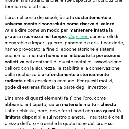
inoltre, si sfruttano anche le sue capacità di conduzione
termica ed elettrica.
L’oro, nel corso dei secoli, è stato
costantemente e
universalmente riconosciuto come riserva di valore
,
vale a dire come
un modo per mantenere intatta la
propria ricchezza nel tempo
.
Cigni neri
come crolli di
monarchie e imperi, guerre, pandemie e crisi finanziarie,
hanno provocato la fine di epoche storiche e sistemi
economici, ma
non hanno mai intaccato la percezione
collettiva
nei confronti di questo metallo: l’associazione
dell’oro con la sicurezza, la stabilità e la conservazione
della ricchezza è
profondamente e storicamente
radicata
nella coscienza comune. Per questi motivi,
gode di estrema fiducia
da parte degli investitori.
L’insieme di questi elementi fa sì che l’oro, come
abbiamo anticipato, sia
un materiale molto richiesto
.
L’alta richiesta, però, deve fare i conti con
una quantità
limitata disponibile
sul nostro pianeta. Il risultato è che il
prezzo dell’oro – o anche la quotazione dell’oro – sui