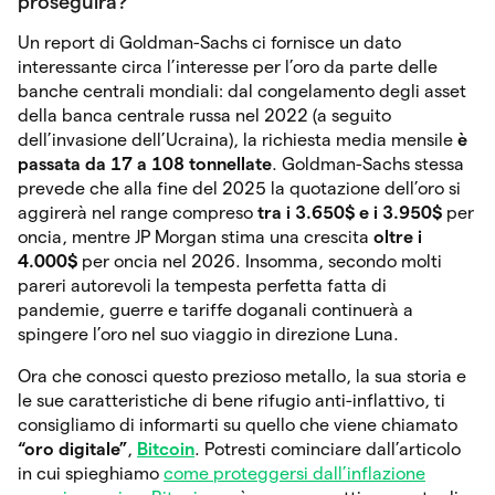
proseguirà?
Un report di Goldman-Sachs ci fornisce un dato
interessante circa l’interesse per l’oro da parte delle
banche centrali mondiali: dal congelamento degli asset
della banca centrale russa nel 2022 (a seguito
dell’invasione dell’Ucraina), la richiesta media mensile
è
passata da 17 a 108 tonnellate
. Goldman-Sachs stessa
prevede che alla fine del 2025 la quotazione dell’oro si
aggirerà nel range compreso
tra i 3.650$ e i 3.950$
per
oncia, mentre JP Morgan stima una crescita
oltre i
4.000$
per oncia nel 2026. Insomma, secondo molti
pareri autorevoli la tempesta perfetta fatta di
pandemie, guerre e tariffe doganali continuerà a
spingere l’oro nel suo viaggio in direzione Luna.
Ora che conosci questo prezioso metallo, la sua storia e
le sue caratteristiche di bene rifugio anti-inflattivo, ti
consigliamo di informarti su quello che viene chiamato
“oro digitale”
,
Bitcoin
. Potresti cominciare dall’articolo
in cui spieghiamo
come proteggersi dall’inflazione