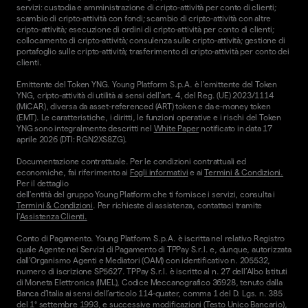
servizi: custodia e amministrazione di cripto-attività per conto di clienti;
scambio di cripto-attività con fondi; scambio di cripto-attività con altre
cripto-attività; esecuzione di ordini di cripto-attività per conto di clienti;
collocamento di cripto-attività; consulenza sulle cripto-attività; gestione di
portafoglio sulle cripto-attività; trasferimento di cripto-attività per conto dei
clienti.
Emittente del Token YNG. Young Platform S.p.A. è l'emittente del Token
YNG, cripto-attività di utilità ai sensi dell'art. 4, del Reg. (UE) 2023/1114
(MiCAR), diversa da asset-referenced (ART) token e da e-money token
(EMT). Le caratteristiche, i diritti, le funzioni operative e i rischi del Token
YNG sono integralmente descritti nel
White Paper
notificato in data 17
aprile 2026 (DTI: RGN2XS8ZG).
Documentazione contrattuale. Per le condizioni contrattuali ed
economiche, fai riferimento ai
Fogli informativi
e ai
Termini & Condizioni.
Per il dettaglio
dell'entità del gruppo Young Platform che ti fornisce i servizi, consulta i
Termini & Condizioni
. Per richieste di assistenza, contattaci tramite
l'
Assistenza Clienti.
Conto di Pagamento. Young Platform S.p.A. è iscritta nel relativo Registro
quale Agente nei Servizi di Pagamento di TPPay S.r.l. e, dunque, autorizzata
dall’Organismo Agenti e Mediatori (OAM) con identificativo n. 205532,
numero di iscrizione SP5627. TPPay S.r.l. è iscritto al n. 27 dell’Albo Istituti
di Moneta Elettronica (IMEL), Codice Meccanografico 36928, tenuto dalla
Banca d’Italia ai sensi dell’articolo 114-quater, comma 1 del D. Lgs. n. 385
del 1° settembre 1993, e successive modificazioni (Testo Unico Bancario),