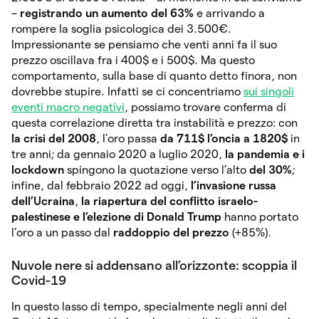
–
registrando un aumento del 63%
e arrivando a
rompere la soglia psicologica dei 3.500€.
Impressionante se pensiamo che venti anni fa il suo
prezzo oscillava fra i 400$ e i 500$. Ma questo
comportamento, sulla base di quanto detto finora, non
dovrebbe stupire. Infatti se ci concentriamo
sui singoli
eventi macro negativi
, possiamo trovare conferma di
questa correlazione diretta tra instabilità e prezzo: con
la crisi del 2008
, l’oro passa
da 711$ l’oncia a 1820$
in
tre anni; da gennaio 2020 a luglio 2020,
la
pandemia e i
lockdown
spingono la quotazione verso l’alto
del 30%
;
infine, dal febbraio 2022 ad oggi,
l’invasione russa
dell’Ucraina
,
la riapertura del conflitto israelo-
palestinese e l’elezione di Donald Trump
hanno portato
l’oro a un passo dal
raddoppio del prezzo
(+85%).
Nuvole nere si addensano all’orizzonte: scoppia il
Covid-19
In questo lasso di tempo, specialmente negli anni del