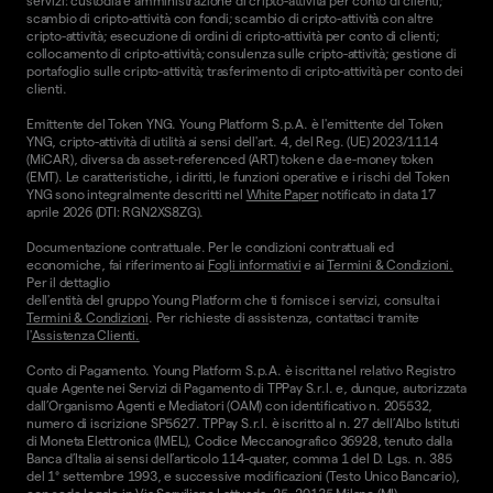
servizi: custodia e amministrazione di cripto-attività per conto di clienti;
scambio di cripto-attività con fondi; scambio di cripto-attività con altre
cripto-attività; esecuzione di ordini di cripto-attività per conto di clienti;
collocamento di cripto-attività; consulenza sulle cripto-attività; gestione di
portafoglio sulle cripto-attività; trasferimento di cripto-attività per conto dei
clienti.
Emittente del Token YNG. Young Platform S.p.A. è l'emittente del Token
YNG, cripto-attività di utilità ai sensi dell'art. 4, del Reg. (UE) 2023/1114
(MiCAR), diversa da asset-referenced (ART) token e da e-money token
(EMT). Le caratteristiche, i diritti, le funzioni operative e i rischi del Token
YNG sono integralmente descritti nel
White Paper
notificato in data 17
aprile 2026 (DTI: RGN2XS8ZG).
Documentazione contrattuale. Per le condizioni contrattuali ed
economiche, fai riferimento ai
Fogli informativi
e ai
Termini & Condizioni.
Per il dettaglio
dell'entità del gruppo Young Platform che ti fornisce i servizi, consulta i
Termini & Condizioni
. Per richieste di assistenza, contattaci tramite
l'
Assistenza Clienti.
Conto di Pagamento. Young Platform S.p.A. è iscritta nel relativo Registro
quale Agente nei Servizi di Pagamento di TPPay S.r.l. e, dunque, autorizzata
dall’Organismo Agenti e Mediatori (OAM) con identificativo n. 205532,
numero di iscrizione SP5627. TPPay S.r.l. è iscritto al n. 27 dell’Albo Istituti
di Moneta Elettronica (IMEL), Codice Meccanografico 36928, tenuto dalla
Banca d’Italia ai sensi dell’articolo 114-quater, comma 1 del D. Lgs. n. 385
del 1° settembre 1993, e successive modificazioni (Testo Unico Bancario),