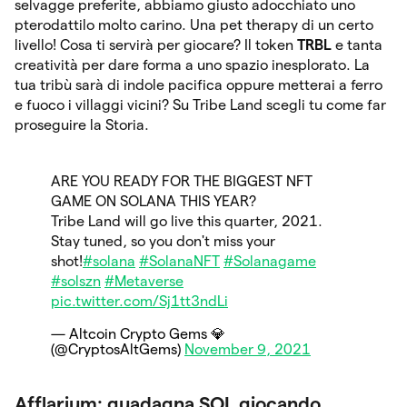
selvagge preferite, abbiamo giusto adocchiato uno
pterodattilo molto carino. Una pet therapy di un certo
livello! Cosa ti servirà per giocare? Il token
TRBL
e tanta
creatività per dare forma a uno spazio inesplorato. La
tua tribù sarà di indole pacifica oppure metterai a ferro
e fuoco i villaggi vicini? Su Tribe Land scegli tu come far
proseguire la Storia.
ARE YOU READY FOR THE BIGGEST NFT
GAME ON SOLANA THIS YEAR?
Tribe Land will go live this quarter, 2021.
Stay tuned, so you don't miss your
shot!
#solana
#SolanaNFT
#Solanagame
#solszn
#Metaverse
pic.twitter.com/Sj1tt3ndLi
— Altcoin Crypto Gems 💎
(@CryptosAltGems)
November 9, 2021
Afflarium: guadagna SOL giocando