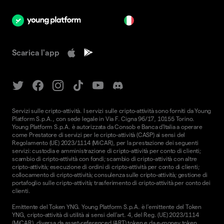
it
Scarica l'app
Servizi sulle cripto-attività. I servizi sulle cripto-attività sono forniti da Young
Platform S.p.A., con sede legale in Via F. Cigna 96/17, 10155 Torino.
Young Platform S.p.A. è autorizzata da Consob e Banca d'Italia a operare
come Prestatore di servizi per le cripto-attività (CASP) ai sensi del
Regolamento (UE) 2023/1114 (MiCAR), per la prestazione dei seguenti
servizi: custodia e amministrazione di cripto-attività per conto di clienti;
scambio di cripto-attività con fondi; scambio di cripto-attività con altre
cripto-attività; esecuzione di ordini di cripto-attività per conto di clienti;
collocamento di cripto-attività; consulenza sulle cripto-attività; gestione di
portafoglio sulle cripto-attività; trasferimento di cripto-attività per conto dei
clienti.
Emittente del Token YNG. Young Platform S.p.A. è l'emittente del Token
YNG, cripto-attività di utilità ai sensi dell'art. 4, del Reg. (UE) 2023/1114
(MiCAR), diversa da asset-referenced (ART) token e da e-money token