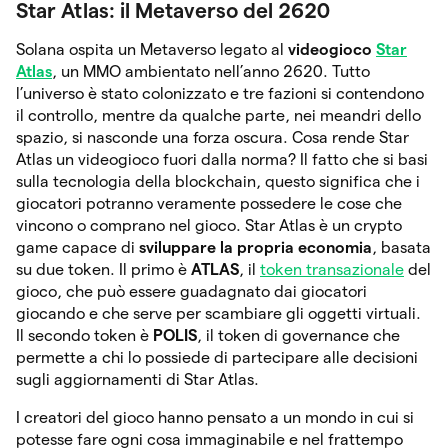
Star Atlas: il Metaverso del 2620
Solana ospita un Metaverso legato al
videogioco
Star
Atlas
, un MMO ambientato nell’anno 2620. Tutto
l’universo è stato colonizzato e tre fazioni si contendono
il controllo, mentre da qualche parte, nei meandri dello
spazio, si nasconde una forza oscura. Cosa rende Star
Atlas un videogioco fuori dalla norma? Il fatto che si basi
sulla tecnologia della blockchain, questo significa che i
giocatori potranno veramente possedere le cose che
vincono o comprano nel gioco. Star Atlas è un crypto
game capace di
sviluppare la propria economia
, basata
su due token. Il primo è
ATLAS
, il
token transazionale
del
gioco, che può essere guadagnato dai giocatori
giocando e che serve per scambiare gli oggetti virtuali.
Il secondo token è
POLIS
, il token di governance che
permette a chi lo possiede di partecipare alle decisioni
sugli aggiornamenti di Star Atlas.
I creatori del gioco hanno pensato a un mondo in cui si
potesse fare ogni cosa immaginabile e nel frattempo