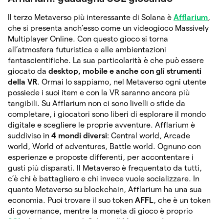
Il terzo Metaverso più interessante di Solana è
Afflarium
,
che si presenta anch’esso come un videogioco Massively
Multiplayer Online. Con questo gioco si torna
all’atmosfera futuristica e alle ambientazioni
fantascientifiche. La sua particolarità è che può essere
giocato da
desktop, mobile e anche con gli strumenti
della VR
. Ormai lo sappiamo, nel Metaverso ogni utente
possiede i suoi item e con la VR saranno ancora più
tangibili. Su Afflarium non ci sono livelli o sfide da
completare, i giocatori sono liberi di esplorare il mondo
digitale e scegliere le proprie avventure. Afflarium è
suddiviso in
4 mondi diversi
: Central world, Arcade
world, World of adventures, Battle world. Ognuno con
esperienze e proposte differenti, per accontentare i
gusti più disparati. Il Metaverso è frequentato da tutti,
c’è chi è battagliero e chi invece vuole socializzare. In
quanto Metaverso su blockchain, Afflarium ha una sua
economia. Puoi trovare il suo token
AFFL
, che è un token
di governance, mentre la moneta di gioco è proprio