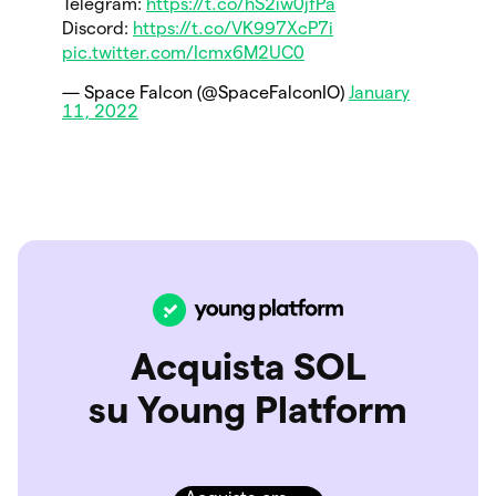
Telegram:
https://t.co/hS2iw0jfPa
Discord:
https://t.co/VK997XcP7i
pic.twitter.com/Icmx6M2UC0
— Space Falcon (@SpaceFalconIO)
January
11, 2022
Acquista SOL
su Young Platform