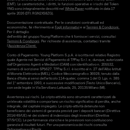
(EMT). Le caratteristiche, i diritti, le funzioni operative e i rischi del Token
YNG sono integralmente descritti nel
White Paper
notificato in data 17
aprile 2026 (DTI: RGN2XS8ZG).
Documentazione contrattuale. Per le condizioni contrattuali ed
economiche, fai riferimento ai
Fogli informativi
e ai
Termini & Condizioni.
Per il dettaglio
dell'entità del gruppo Young Platform che ti fornisce i servizi, consulta i
Termini & Condizioni
. Per richieste di assistenza, contattaci tramite
l'
Assistenza Clienti.
Conto di Pagamento. Young Platform S.p.A. è iscritta nel relativo Registro
quale Agente nei Servizi di Pagamento di TPPay S.r.l. e, dunque, autorizzata
dall’Organismo Agenti e Mediatori (OAM) con identificativo n. 205532,
numero di iscrizione SP5627. TPPay S.r.l. è iscritto al n. 27 dell’Albo Istituti
di Moneta Elettronica (IMEL), Codice Meccanografico 36928, tenuto dalla
Banca d’Italia ai sensi dell’articolo 114-quater, comma 1 del D. Lgs. n. 385
del 1° settembre 1993, e successive modificazioni (Testo Unico Bancario),
con sede legale in Via Serviliano Lattuada, 25, 20135 Milano (MI).
Avvertenza sui rischi. Le cripto-attività sono strumenti caratterizzati da
un'elevata volatilità e comportano un rischio significativo di perdita, anche
integrale, del capitale impiegato. Le cripto-attività detenute non
beneficiano dei sistemi di garanzia previsti per i depositi bancari (Direttiva
2014/49/UE) né dei sistemi di indennizzo degli investitori (Direttiva
97/9/CE). Le performance storiche e le previsioni non costituiscono
garanzia di risultati futuri. Per una panoramica dei rischi consulta
l'
Informativa sui Rischi
.