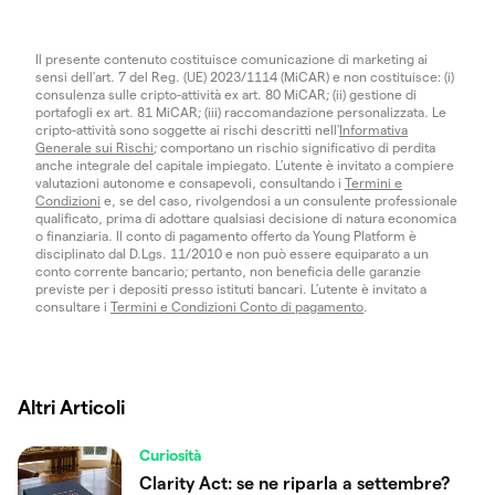
Il presente contenuto costituisce comunicazione di marketing ai
sensi dell'art. 7 del Reg. (UE) 2023/1114 (MiCAR) e non costituisce: (i)
consulenza sulle cripto-attività ex art. 80 MiCAR; (ii) gestione di
portafogli ex art. 81 MiCAR; (iii) raccomandazione personalizzata. Le
cripto-attività sono soggette ai rischi descritti nell'
Informativa
Generale sui Rischi
; comportano un rischio significativo di perdita
anche integrale del capitale impiegato. L’utente è invitato a compiere
valutazioni autonome e consapevoli, consultando i
Termini e
Condizioni
e, se del caso, rivolgendosi a un consulente professionale
qualificato, prima di adottare qualsiasi decisione di natura economica
o finanziaria. Il conto di pagamento offerto da Young Platform è
disciplinato dal D.Lgs. 11/2010 e non può essere equiparato a un
conto corrente bancario; pertanto, non beneficia delle garanzie
previste per i depositi presso istituti bancari. L’utente è invitato a
consultare i
Termini e Condizioni Conto di pagamento
.
Altri Articoli
Curiosità
Clarity Act: se ne riparla a settembre?