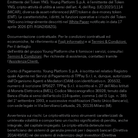
Emittente del Token YNG. Young Platform S.p.A. è l'emittente del Token
YNG, cripto-attività di utilità ai sensi dell'art. 4, del Reg. (UE) 2023/1114
(MiCAR), diversa da asset-referenced (ART) token e da e-money token
(EMT). Le caratteristiche, i diritti, le funzioni operative e i rischi del Token
YNG sono integralmente descritti nel
White Paper
notificato in data 17
aprile 2026 (DTI: RGN2XS8ZG).
Documentazione contrattuale. Per le condizioni contrattuali ed
economiche, fai riferimento ai
Fogli informativi
e ai
Termini & Condizioni.
Per il dettaglio
dell'entità del gruppo Young Platform che ti fornisce i servizi, consulta i
Termini & Condizioni
. Per richieste di assistenza, contattaci tramite
l'
Assistenza Clienti.
Conto di Pagamento. Young Platform S.p.A. è iscritta nel relativo Registro
quale Agente nei Servizi di Pagamento di TPPay S.r.l. e, dunque, autorizzata
dall’Organismo Agenti e Mediatori (OAM) con identificativo n. 205532,
numero di iscrizione SP5627. TPPay S.r.l. è iscritto al n. 27 dell’Albo Istituti
di Moneta Elettronica (IMEL), Codice Meccanografico 36928, tenuto dalla
Banca d’Italia ai sensi dell’articolo 114-quater, comma 1 del D. Lgs. n. 385
del 1° settembre 1993, e successive modificazioni (Testo Unico Bancario),
con sede legale in Via Serviliano Lattuada, 25, 20135 Milano (MI).
Avvertenza sui rischi. Le cripto-attività sono strumenti caratterizzati da
un'elevata volatilità e comportano un rischio significativo di perdita, anche
integrale, del capitale impiegato. Le cripto-attività detenute non
beneficiano dei sistemi di garanzia previsti per i depositi bancari (Direttiva
2014/49/UE) né dei sistemi di indennizzo degli investitori (Direttiva