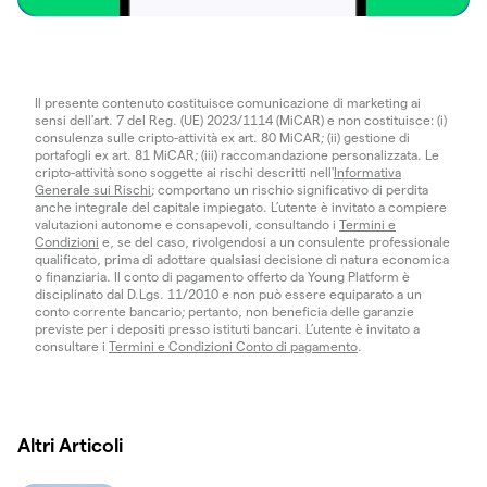
Il presente contenuto costituisce comunicazione di marketing ai
sensi dell'art. 7 del Reg. (UE) 2023/1114 (MiCAR) e non costituisce: (i)
consulenza sulle cripto-attività ex art. 80 MiCAR; (ii) gestione di
portafogli ex art. 81 MiCAR; (iii) raccomandazione personalizzata. Le
cripto-attività sono soggette ai rischi descritti nell'
Informativa
Generale sui Rischi
; comportano un rischio significativo di perdita
anche integrale del capitale impiegato. L’utente è invitato a compiere
valutazioni autonome e consapevoli, consultando i
Termini e
Condizioni
e, se del caso, rivolgendosi a un consulente professionale
qualificato, prima di adottare qualsiasi decisione di natura economica
o finanziaria. Il conto di pagamento offerto da Young Platform è
disciplinato dal D.Lgs. 11/2010 e non può essere equiparato a un
conto corrente bancario; pertanto, non beneficia delle garanzie
previste per i depositi presso istituti bancari. L’utente è invitato a
consultare i
Termini e Condizioni Conto di pagamento
.
Altri Articoli